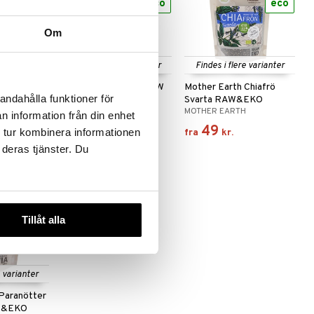
eco
eco
eco
Om
Findes i flere varianter
Findes i flere varianter
är
Hampafrö skalade RAW
Mother Earth Chiafrö
andahålla funktioner för
& EKO
Svarta RAW&EKO
MOTHER EARTH
MOTHER EARTH
n information från din enhet
89
49
 tur kombinera informationen
fra
kr.
fra
kr.
 deras tjänster. Du
eco
Tillåt alla
e varianter
Paranötter
W&EKO