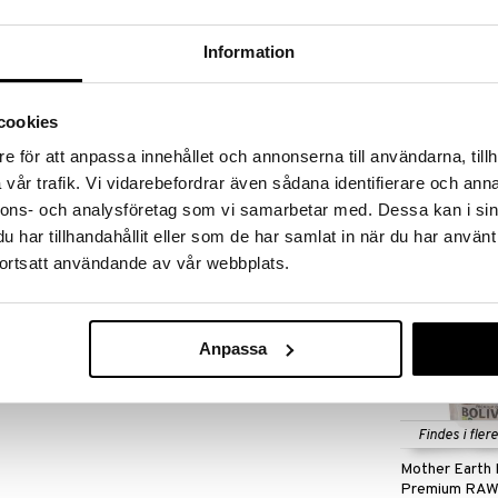
øber frem til og med 31/8 2026 men skynd dig - dine
odukter kan hurtigt blive udsolgt!
LGET »
Information
cookies
Biofood Gojib
pirer af højeste kvalitet fra Geo.
e för att anpassa innehållet och annonserna till användarna, tillh
som broccolispirer mange vitaminer og organiske
BIOFOOD
vår trafik. Vi vidarebefordrar även sådana identifierare och anna
ldere. De har en sød smag og en smuk rødrosa farve.
49
nnons- och analysföretag som vi samarbetar med. Dessa kan i sin
kr.
har tillhandahållit eller som de har samlat in när du har använt
ortsatt användande av vår webbplats.
Anpassa
Findes i fler
Mother Earth 
Premium RA