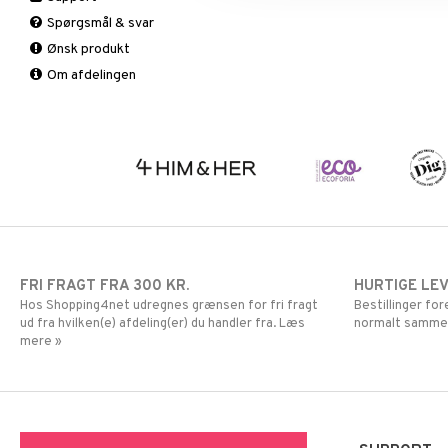
Skelet
Faste
Antioxidanter
Olie
Brun uden sol
Spørgsmål & svar
Urinveje
Fedtforbrænding
B vitaminer
Specialprodukter
Læber
Ønsk produkt
Måltidserstatning
Børn
Solcreme
Om afdelingen
Øvrige
C vitaminer
Kvinde
Mand
Multivitaminer
FRI FRAGT FRA 300 KR.
HURTIGE LE
Hos Shopping4net udregnes grænsen for fri fragt
Bestillinger fo
ud fra hvilken(e) afdeling(er) du handler fra. Læs
normalt samme
mere »