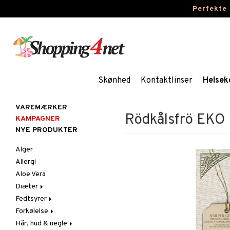
Perfekte
Skønhed
Kontaktlinser
Helsek
VAREMÆRKER
Rödkålsfrö EKO
KAMPAGNER
NYE PRODUKTER
Alger
Allergi
Aloe Vera
Diæter
Fedtsyrer
Glutenintolerant
Forkølelse
LCHF
Marina fedtsyrer
Hår, hud & negle
Raw Food
Veg fedtsyrer
C-vitamin