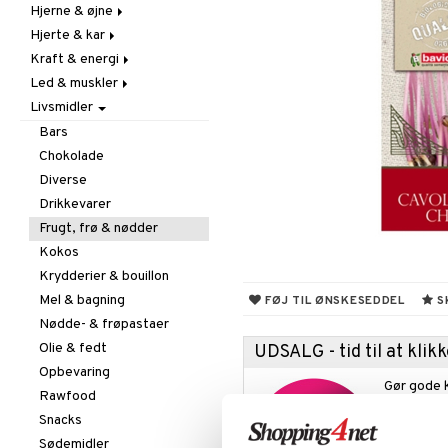
Hjerne & øjne
Forebyggende &
Hår
lindrende
Hjerte & kar
Kosttilskud
Fedtsyrer
Hostdæmpende
Kraft & energi
Sol & pigment
Hukommelse
Årestyrkende
Hvidløg
Led & muskler
Øjne
Ginkgo biloba
Ginseng
Øre, næse & hals
Livsmidler
Kolesterolsænkende
Øvrige
Kosttillskott
Øvrige
Marina fedtsyrer
Prestation
Udvortes
Bars
Virushæmmende
Veg fedtsyrer
Q-10
Chokolade
Rosenrod
Diverse
Schizandra
Drikkevarer
Frugt, frø & nødder
Kokos
Krydderier & bouillon
Mel & bagning
FØJ TIL ØNSKESEDDEL
S
Nødde- & frøpastaer
Olie & fedt
UDSALG - tid til at kli
Opbevaring
Gør gode 
Rawfood
varehuset 
Snacks
spændende
Sødemidler