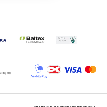
H
aling og