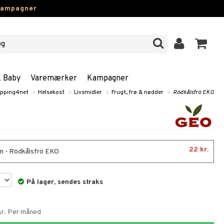
kampagner
& Baby
Varemærker
Kampagner
pping4net
»
Helsekost
»
Livsmidler
»
Frugt, frø & nødder
»
Rödkålsfrö EKO
22 kr.
m - Rödkålsfrö EKO
På lager, sendes straks
 kr. Per måned