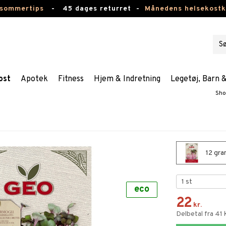
 sommertips
-
45 dages returret -
Månedens helsekost
ost
Apotek
Fitness
Hjem & Indretning
Legetøj, Barn 
Sho
12 gra
eco
22
kr.
Delbetal fra 41