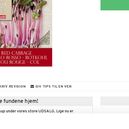
KRIV REVISION
GIV TIPS TIL EN VEN
kke fundene hjem!
kup under vores store UDSALG. Lige nu er
fyldt med fantastiske priser på en masse
 produkter.