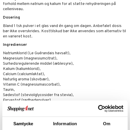
pspeeling
ersun
produkter
yst
yst
 & K
forhold mellem natrium og kalium for at støtte rehydreringen på
t
celleniveau.
e
n uden sol
danter
mål & svar
Dosering
cialprodukter
ber
e
rbrænding
iner
Bland 1 tsk pulver i et glas vand én gang om dagen. Anbefalet dosis
rodukt
bør ikke overskrides. Kosttilskud bør ikke anvendes som alternativ til
creme
erstatning
en varieret kost.
elingen
iner
Ingredienser
Natriumklorid (Le Guérandais havsalt),
Magnesium (magnesiumcitrat),
Surhedsregulerende middel (æblesyre),
Kalium (kaliumklorid),
taminer
Calcium (calciumlaktat),
Naturlig aroma (skovbær),
Vitamin C (magnesiumascorbat),
Taurin,
Sødestof (steviolglycosider fra stevia),
Farvestof (rødbedepulver),
Antiklumpningsmiddel (siliciumdioxid),
Indeholder sødestof - steviolglycosider fra stevia
"Næringsindhold per ;1 tsk (4,60 g);% av DRI,
Samtycke
Information
Om
Le Guérandais havssalt;1 316 mg;**,