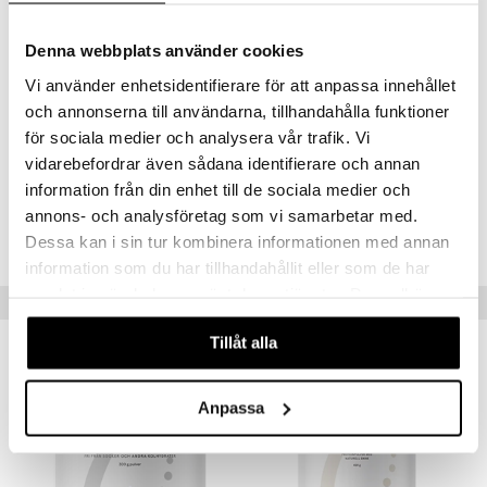
– varav natrium;500 mg;**,
– varav klorid;735 mg;92,
Kalium;250 mg;13,
Denna webbplats använder cookies
Magnesium;150 mg;40,
Vi använder enhetsidentifierare för att anpassa innehållet
Kalcium;50 mg;6,
och annonserna till användarna, tillhandahålla funktioner
Vitamin C;150 mg;188,
Taurin;150 mg;**,
för sociala medier och analysera vår trafik. Vi
** DRI (dagligt referensintag) ej fastställt.;;"
vidarebefordrar även sådana identifierare och annan
information från din enhet till de sociala medier och
Artikelnr.
annons- och analysföretag som vi samarbetar med.
HCE01-HL-140
Dessa kan i sin tur kombinera informationen med annan
information som du har tillhandahållit eller som de har
samlat in när du har använt deras tjänster. Du godkänner
Tips til dig
våra cookies vid fortsatt användande av vår webbplats.
Tillåt alla
Anpassa