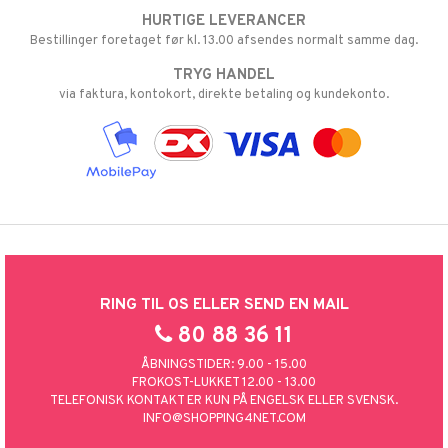
HURTIGE LEVERANCER
Bestillinger foretaget før kl. 13.00 afsendes normalt samme dag.
TRYG HANDEL
via faktura, kontokort, direkte betaling og kundekonto.
RING TIL OS ELLER SEND EN MAIL
80 88 36 11
ÅBNINGSTIDER: 9.00 - 15.00
FROKOST-LUKKET 12.00 - 13.00
TELEFONISK KONTAKT ER KUN PÅ ENGELSK ELLER SVENSK.
INFO@SHOPPING4NET.COM