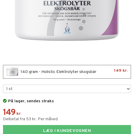
kar
æmpende
skud
er
nergi
g
pigment
melse
rkende
se & hals
biloba
g
erolsænkende
hæmmende
fedtsyrer
ion
tsyrer
od
149 kr.
140 gram - Holistic Elektrolyter skogsbär
ndra
skler
På lager, sendes straks
er
lskott
149
tarm
es
kr.
Delbetal fra 53 kr. Per måned
r
ade
LÆG I KUNDEVOGNEN