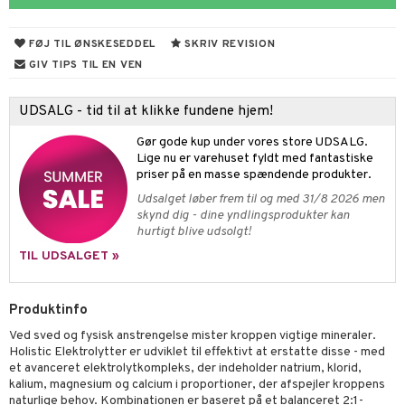
hed & uro
ygiejne
arer
døjelse
m
FØJ TIL ØNSKESEDDEL
SKRIV REVISION
rodukter
frø & nødder
gulerende
spleje
GIV TIPS TIL EN VEN
beringsprodukter
ium
æt
UDSALG - tid til at klikke fundene hjem!
emer
d
ier & bouillon
ning
neraler
 fod
Gør gode kup under vores store UDSALG.
ncremer
pleje
elsepleje
bagning
je
Lige nu er varehuset fyldt med fantastiske
priser på en masse spændende produkter.
sning
dpleje
lsam
 & frøpastaer
gtere
Udsalget løber frem til og med 31/8 2026 men
skynd dig - dine yndlingsprodukter kan
cialprodukter
behør
hampo
fedt
tik
pi
er
hurtigt blive udsolgt!
cialprodukter
d
er
ring
e
je
TIL UDSALGET »
ber
riske olier
d
od
 tænder
 & mineral
tet & amning
Produktinfo
e
, brusebad & sæbe
g & afgiftning
indring
terium & PMS
stilskud
Ved sved og fysisk anstrengelse mister kroppen vigtige mineraler.
ylotion
dler
e
stilskud
Holistic Elektrolytter er udviklet til effektivt at erstatte disse - med
et avanceret elektrolytkompleks, der indeholder natrium, klorid,
o
r
kyttelse
ta
dereddike
kalium, magnesium og calcium i proportioner, der afspejler kroppens
naturlige behov. Kombinationen er baseret på et balanceret 2:1-