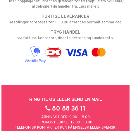
Hos Shopping4net udregnes grænsen for fri fragt ud fra hvilken(e)
afdeling(er) du handler fra. Læs mere »
HURTIGE LEVERANCER
Bestillinger foretaget før kl. 13.00 afsendes normalt samme dag.
TRYG HANDEL
via faktura, kontokort, direkte betaling og kundekonto.
RING TIL OS ELLER SEND EN MAIL
80 88 36 11
ÅBNINGSTIDER: 9.00 - 15.00
FROKOST-LUKKET 12.00 - 13.00
TELEFONISK KONTAKT ER KUN PÅ ENGELSK ELLER SVENSK.