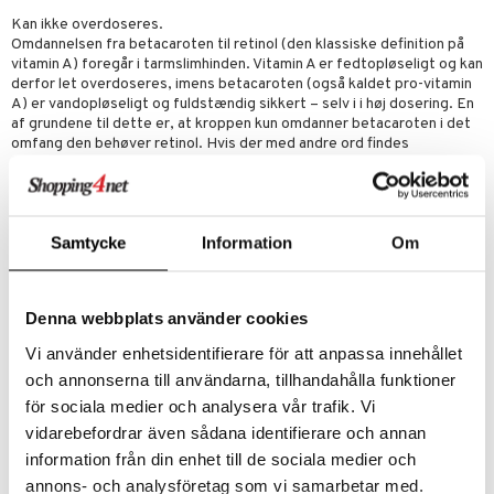
Kan ikke overdoseres.
Omdannelsen fra betacaroten til retinol (den klassiske definition på
taminer
vitamin A) foregår i tarmslimhinden. Vitamin A er fedtopløseligt og kan
derfor let overdoseres, imens betacaroten (også kaldet pro-vitamin
t
A) er vandopløseligt og fuldstændig sikkert – selv i i høj dosering. En
af grundene til dette er, at kroppen kun omdanner betacaroten i det
mål & svar
omfang den behøver retinol. Hvis der med andre ord findes
tilstrækkeligt med retinol i kroppen, så forhindres videre omdannelse.
rodukt
Dette forhindrer altså også forgiftning.
elingen
Betacaroten - Naturlig solbeskyttelse.
Samtycke
Information
Om
Bortset fra at være et forstadie til vitamin A (retinol), så har
betacaroten også selvstændige funktioner som en kraftig
antioxidant. Dette er meget nyttigt i situationer hvor der dannes en
overflod af frie radikaler. Intensiv solbadning producerer store
Denna webbplats använder cookies
mængder af frie radikaler, som kan give permanente skader hvis de
ikke neutraliseres.
Vi använder enhetsidentifierare för att anpassa innehållet
Dosering
och annonserna till användarna, tillhandahålla funktioner
1 kapsel dagligt. Doseringen bør ikke overskrides.
för sociala medier och analysera vår trafik. Vi
Ingredienser
vidarebefordrar även sådana identifierare och annan
Fyldemiddel: sojaolie, hydrogeneret sojaolie, gelatine.
information från din enhet till de sociala medier och
Fugtighedsbevarende middel: glycerol (E 422). Vitaminer:
annons- och analysföretag som vi samarbetar med.
betacaroten susp. Fortykningsmiddel: siliciumdioxid (E 551).