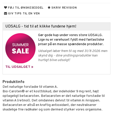
cialprodukter
behør
hampo
FØJ TIL ØNSKESEDDEL
SKRIV REVISION
fedt
tik
pi
er
GIV TIPS TIL EN VEN
cialprodukter
d
er
ring
e
je
ber
riske olier
d
od
 tænder
 & mineral
tet & amning
UDSALG - tid til at klikke fundene hjem!
e
, brusebad & sæbe
g & afgiftning
indring
terium & PMS
stilskud
Gør gode kup under vores store UDSALG.
Lige nu er varehuset fyldt med fantastiske
ylotion
dler
e
stilskud
priser på en masse spændende produkter.
Udsalget løber frem til og med 31/8 2026 men
o
r
kyttelse
ta
dereddike
skynd dig - dine yndlingsprodukter kan
hurtigt blive udsolgt!
pspeeling
ersun
produkter
yst
yst
 & K
TIL UDSALGET »
e
n uden sol
idanter
cialprodukter
ber
e
rbrænding
iner
Produktinfo
Det naturlige forstadie til vitamin A.
creme
erstatning
Bio-Caroten® er et kosttilskud, der indeholder 9 mg rent, højt
optageligt betacaroten. Betacaroten er det naturlige forstadie til
iner
vitamin A (retinol). Det omdannes delvist til vitamin A i kroppen.
Betacaroten er altså en kraftig antioxidant, der neutraliserer
skadelige frie radikaler og som dermed styrker vores organisme.