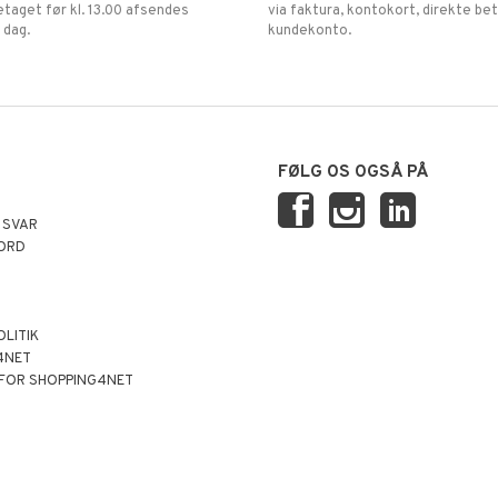
retaget før kl. 13.00 afsendes
via faktura, kontokort, direkte bet
 dag.
kundekonto.
FØLG OS OGSÅ PÅ
 SVAR
ORD
OLITIK
4NET
 FOR SHOPPING4NET