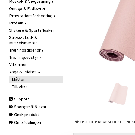
Muskel- & Vægtøgning
Omega & Fedtsyrer
Aminosyrer
Præstationsforbedring
Gainer
Protein
Kreatin
Kreatin
Shakere & Sportsflasker
Øvrige
Øvrige
Blandet protein
Stress-, Led- &
Pre-workout
Soja- & Æggeprotein
Muskelsmerter
Valleprotein
Træningstilbehør
Træningsudstyr
Gåstave
Vitaminer
Øvrigt
Kondition
Yoga & Pilates
Støtte & Beskyttelse
Styrke
Tilbehør
Albue
Måtter
Håndled
Tilbehør
Knæ
Support
Læg
Spørgsmål & svar
Vrist
Ønsk produkt
FØJ TIL ØNSKESEDDEL
S
Om afdelingen