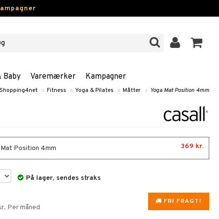
kampagner
& Baby
Varemærker
Kampagner
Shopping4net
»
Fitness
»
Yoga & Pilates
»
Måtter
»
Yoga Mat Position 4mm
369 kr.
 Mat Position 4mm
På lager, sendes straks
FRI FRAGT!
 kr. Per måned