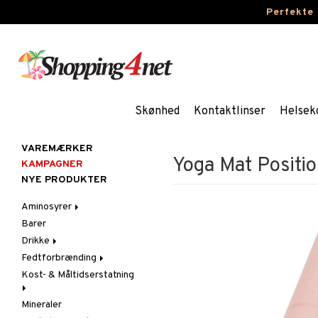
Perfekte
Skønhed
Kontaktlinser
Helsek
VAREMÆRKER
Yoga Mat Posit
KAMPAGNER
NYE PRODUKTER
Aminosyrer
Barer
Kapsler & Tabletter
Drikke
Pulvere & Drikke
Fedtforbrænding
Sportsdrikke
Kost- & Måltidserstatning
Kapsler & Tabletter
Mineraler
Pulvere & Drikke