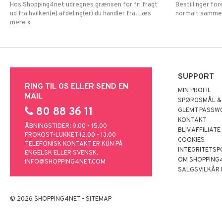
Hos Shopping4net udregnes grænsen for fri fragt
Bestillinger fo
ud fra hvilken(e) afdeling(er) du handler fra. Læs
normalt samme
mere »
SUPPORT
RING TIL OS ELLER SEND EN
MIN PROFIL
MAIL
SPØRGSMÅL &
80 88 36 11
GLEMT PASSW
KONTAKT
ÅBNINGSTIDER: 9.00 - 15.00
BLIV AFFILIATE
FROKOST-LUKKET 12.00 - 13.00
COOKIES
TELEFONISK KONTAKT ER KUN PÅ
INTEGRITETSP
ENGELSK ELLER SVENSK.
OM SHOPPING
INFO@SHOPPING4NET.COM
SALGSVILKÅR
© 2026 SHOPPING4NET
•
SITEMAP