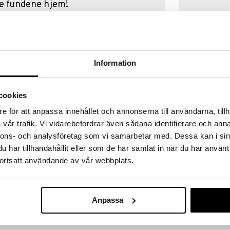
kke fundene hjem!
kup under vores store UDSALG. Lige nu er
fyldt med fantastiske priser på en masse
 produkter.
øber frem til og med 31/8 2026 men skynd dig - dine
Information
odukter kan hurtigt blive udsolgt!
LGET »
cookies
e för att anpassa innehållet och annonserna till användarna, tillh
Casall Exerci
ecember 2021 blev Casalls Position matta klassad
vår trafik. Vi vidarebefordrar även sådana identifierare och anna
Comfort 7mm
n bara hålla med! Här får du en utmärkt yogamatta
CASALL
nnons- och analysföretag som vi samarbetar med. Dessa kan i sin
är perfekt att använda hemma, på gymmet eller när du
429
har tillhandahållit eller som de har samlat in när du har använt
epp och ger bra stötdämpning som gör utmanande
kr.
ortsatt användande av vår webbplats.
 valt att satsa på ett högkvalitativt materialval för
.
för extra bekvämlighet och ett extra lager i mesh som
Anpassa
er varför inte ta med den till yogaklassen på gymmet.