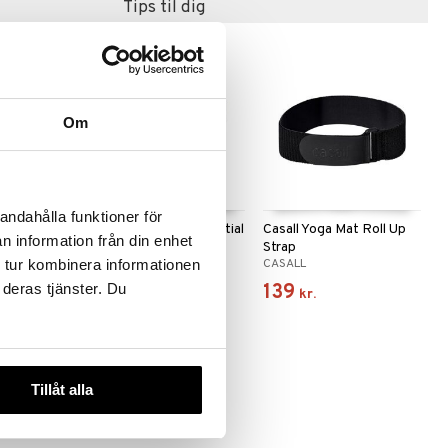
Tips til dig
Om
andahålla funktioner för
se Mat
Casall Yoga Mat Essential
Casall Yoga Mat Roll Up
n information från din enhet
Cushion 5mm
Strap
CASALL
CASALL
 tur kombinera informationen
349
139
 deras tjänster. Du
kr.
kr.
Tillåt alla