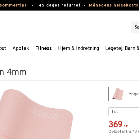
 sommertips
-
45 dages returret -
Månedens helsekost
ost
Apotek
Fitness
Hjem & Indretning
Legetøj, Barn 
ion 4mm
- Yoga
369
kr.
Delbetal fra 73