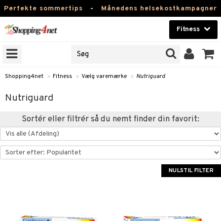
Perfekte sommertips
-
Månedens helsekostkampagner
Fitness
RKER
Skønhed
NER
ODUKTER
Kontaktlinser
Shopping4net
»
Fitness
»
Vælg varemærke
»
Nutriguard
Helsekost
rer
Nutriguard
Apotek
 & Tabletter
Sortér eller filtrér så du nemt finder din favorit:
 & Drikke
Fitness
rænding
rikke
Hjem & Indretning
åltidserstatning
 & Tabletter
NULSTIL FILTER
Legetøj, Barn & Baby
 & Drikke
Varemærker
& Vægtøgning
Kampagner
Fedtsyrer
yrer