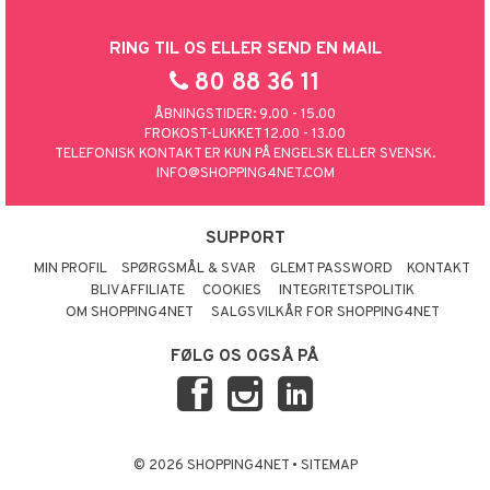
RING TIL OS ELLER SEND EN MAIL
80 88 36 11
ÅBNINGSTIDER: 9.00 - 15.00
FROKOST-LUKKET 12.00 - 13.00
TELEFONISK KONTAKT ER KUN PÅ ENGELSK ELLER SVENSK.
INFO@SHOPPING4NET.COM
SUPPORT
MIN PROFIL
SPØRGSMÅL & SVAR
GLEMT PASSWORD
KONTAKT
BLIV AFFILIATE
COOKIES
INTEGRITETSPOLITIK
OM SHOPPING4NET
SALGSVILKÅR FOR SHOPPING4NET
FØLG OS OGSÅ PÅ
© 2026 SHOPPING4NET
•
SITEMAP