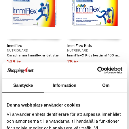
onsforbedring
 Sportsflasker
 protein
Led- & Muskelsmerter
rkout
& Æggeprotein
Immiflex
ImmiFlex Kids
tilbehør
otein
NUTRIGUARD
NUTRIGUARD
Carepharma Immiflex er det stærkeste Betaglukan-produkt (immunoglukan) på markedet, med over 80% WPG Wellmune Betaglukaner.
ImmiFlex® Kids består af 100 mg Wellmune WGP og vitamin D, som bidrager til immunsystemets normale funktion.
udstyr
e
149
78
kr.
kr.
r
ion
ilates
 & Beskyttelse
Samtycke
Information
Om
ue
r
t
ndled
r
mål & svar
Denna webbplats använder cookies
æ
rodukt
Vi använder enhetsidentifierare för att anpassa innehållet
g
och annonserna till användarna, tillhandahålla funktioner
elingen
st
för sociala medier och analysera vår trafik. Vi