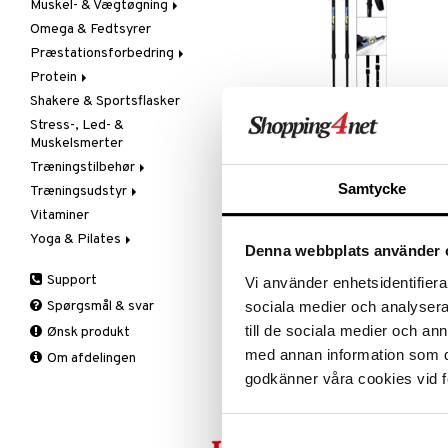
Muskel- & Vægtøgning
Omega & Fedtsyrer
Aminosyrer
Præstationsforbedring
Gainer
Protein
Kreatin
Kreatin
Shakere & Sportsflasker
Øvrige
Øvrige
Blandet protein
Stress-, Led- &
Pre-workout
Soja- & Æggeprotein
Muskelsmerter
Valleprotein
Træningstilbehør
Gåstavar BungyPump number
Samtycke
one 4kg
Træningsudstyr
Gåstave
BUNGYPUMP
Vitaminer
Øvrigt
Kondition
Number One - træningsstaven, der
Yoga & Pilates
Støtte & Beskyttelse
Styrke
henvender sig til dem, der ønsker a
Denna webbplats använder 
komme i gang med træning eller
Tilbehør
Måtter
Albue
529
kr.
har brug for et godt redskab til
Support
Vi använder enhetsidentifierar
Tilbehør
Håndled
rehabilitering.
sociala medier och analysera 
Spørgsmål & svar
Knæ
till de sociala medier och a
Ønsk produkt
Læg
med annan information som du 
Om afdelingen
Vrist
godkänner våra cookies vid f