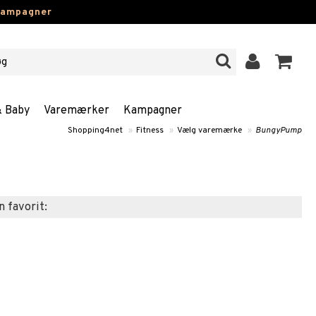
kampagner
& Baby
Varemærker
Kampagner
Shopping4net
»
Fitness
»
Vælg varemærke
»
BungyPump
n favorit: