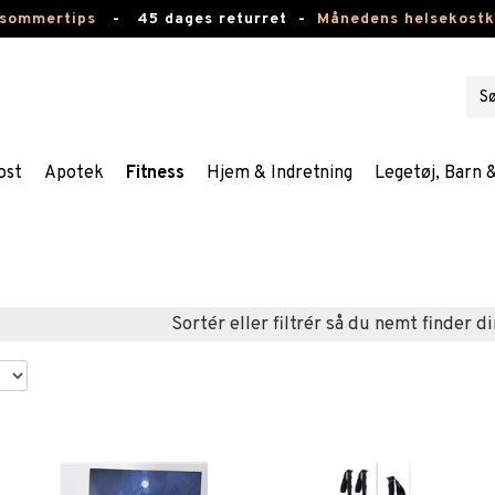
 sommertips
-
45 dages returret -
Månedens helsekost
ost
Apotek
Fitness
Hjem & Indretning
Legetøj, Barn 
Sortér eller filtrér så du nemt finder di