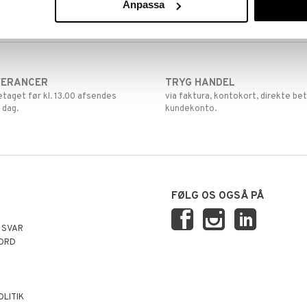
Anpassa
VERANCER
TRYG HANDEL
retaget før kl. 13.00 afsendes
via faktura, kontokort, direkte bet
 dag.
kundekonto.
FØLG OS OGSÅ PÅ
 SVAR
ORD
OLITIK