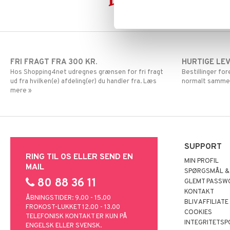
FRI FRAGT FRA 300 KR.
HURTIGE LE
Hos Shopping4net udregnes grænsen for fri fragt
Bestillinger fo
ud fra hvilken(e) afdeling(er) du handler fra. Læs
normalt samme
mere »
SUPPORT
RING TIL OS ELLER SEND EN
MIN PROFIL
MAIL
SPØRGSMÅL &
80 88 36 11
GLEMT PASSW
KONTAKT
ÅBNINGSTIDER: 9.00 - 15.00
BLIV AFFILIATE
FROKOST-LUKKET 12.00 - 13.00
COOKIES
TELEFONISK KONTAKT ER KUN PÅ
INTEGRITETSP
ENGELSK ELLER SVENSK.