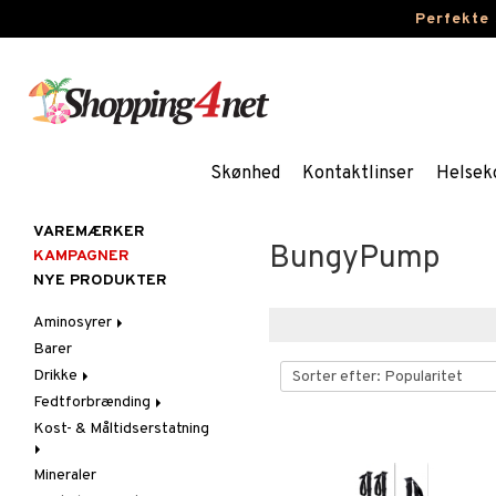
Perfekte
Skønhed
Kontaktlinser
Helsek
VAREMÆRKER
BungyPump
KAMPAGNER
NYE PRODUKTER
Aminosyrer
Barer
Kapsler & Tabletter
Drikke
Pulvere & Drikke
Fedtforbrænding
Sportsdrikke
Kost- & Måltidserstatning
Kapsler & Tabletter
Mineraler
Pulvere & Drikke