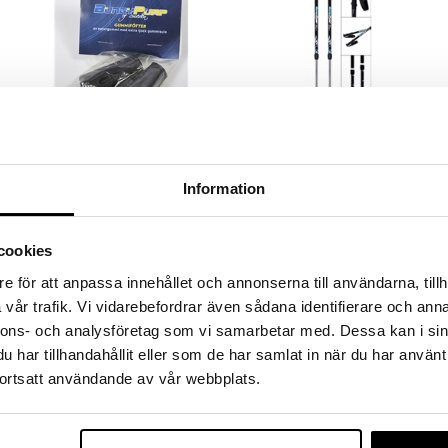
BungyPump Gummifot
Gåstavar BungyPump energy
Information
6kg
BUNGYPUMP
BUNGYPUMP
Slidstærke gummifødder i
BungyPump Energy - den hårda
t
naturgummi.
træningsstav, der henvender sig til
cookies
dem, der allerede er aktive i deres
49
529
kr.
kr.
træning og søger udfordring.
e för att anpassa innehållet och annonserna till användarna, tillh
vår trafik. Vi vidarebefordrar även sådana identifierare och anna
nnons- och analysföretag som vi samarbetar med. Dessa kan i sin
har tillhandahållit eller som de har samlat in när du har använt
ortsatt användande av vår webbplats.