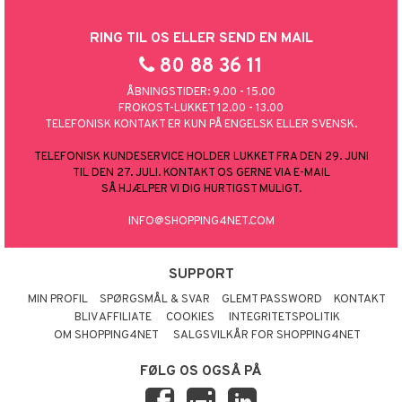
RING TIL OS ELLER SEND EN MAIL
80 88 36 11
ÅBNINGSTIDER: 9.00 - 15.00
FROKOST-LUKKET 12.00 - 13.00
TELEFONISK KONTAKT ER KUN PÅ ENGELSK ELLER SVENSK.
TELEFONISK KUNDESERVICE HOLDER LUKKET FRA DEN 29. JUNI
TIL DEN 27. JULI. KONTAKT OS GERNE VIA E-MAIL
SÅ HJÆLPER VI DIG HURTIGST MULIGT.
INFO@SHOPPING4NET.COM
SUPPORT
MIN PROFIL
SPØRGSMÅL & SVAR
GLEMT PASSWORD
KONTAKT
BLIV AFFILIATE
COOKIES
INTEGRITETSPOLITIK
OM SHOPPING4NET
SALGSVILKÅR FOR SHOPPING4NET
FØLG OS OGSÅ PÅ