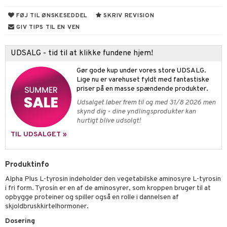
hed & uro
FØJ TIL ØNSKESEDDEL
SKRIV REVISION
ygiejne
arer
døjelse
m
GIV TIPS TIL EN VEN
rodukter
frø & nødder
gulerende
spleje
beringsprodukter
UDSALG - tid til at klikke fundene hjem!
ium
æt
emer
d
ier & bouillon
ning
neraler
 fod
Gør gode kup under vores store UDSALG.
Lige nu er varehuset fyldt med fantastiske
ncremer
pleje
elsepleje
bagning
je
priser på en masse spændende produkter.
Udsalget løber frem til og med 31/8 2026 men
sning
dpleje
lsam
 & frøpastaer
gtere
skynd dig - dine yndlingsprodukter kan
hurtigt blive udsolgt!
cialprodukter
behør
hampo
fedt
tik
pi
er
TIL UDSALGET »
cialprodukter
d
er
ring
e
je
ber
riske olier
d
od
 tænder
 & mineral
tet & amning
Produktinfo
e
, brusebad & sæbe
g & afgiftning
indring
terium & PMS
stilskud
Alpha Plus L-tyrosin indeholder den vegetabilske aminosyre L-tyrosin
i fri form. Tyrosin er en af de aminosyrer, som kroppen bruger til at
ylotion
dler
e
stilskud
opbygge proteiner og spiller også en rolle i dannelsen af
skjoldbruskkirtelhormoner.
o
r
kyttelse
ta
dereddike
Dosering