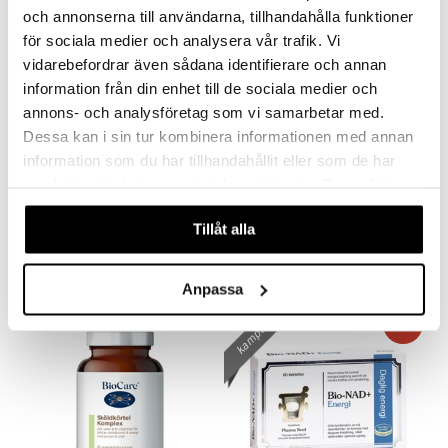
och annonserna till användarna, tillhandahålla funktioner
för sociala medier och analysera vår trafik. Vi
vidarebefordrar även sådana identifierare och annan
information från din enhet till de sociala medier och
annons- och analysföretag som vi samarbetar med.
Dessa kan i sin tur kombinera informationen med annan
information som du har tillhandahållit eller som de har
samlat in när du har använt deras tjänster. Du godkänner
Solaray Ashwagandha+
Alpha Plus Kreatin
våra cookies vid fortsatt användande av vår webbplats.
SOLARAY
ALPHA PLUS
Tillåt alla
179
120
159
kr.
kr.
(
norm.
kr.
)
Anpassa
kampagne
-15%