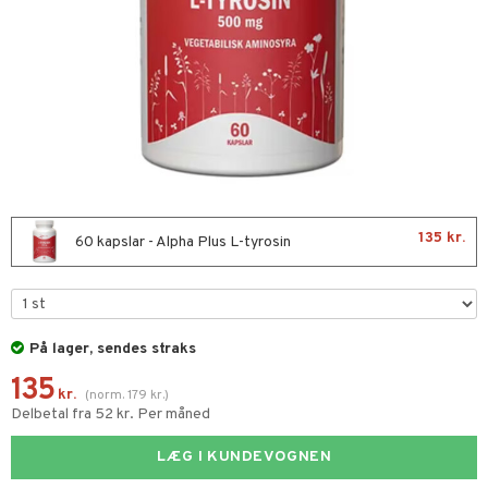
kar
æmpende
skud
er
nergi
g
pigment
melse
rkende
se & hals
biloba
g
erolsænkende
hæmmende
fedtsyrer
ion
tsyrer
135 kr.
60 kapslar - Alpha Plus L-tyrosin
od
ndra
skler
På lager, sendes straks
er
lskott
135
kr.
(
norm.
179
kr.
)
tarm
es
Delbetal fra 52 kr. Per måned
r
ade
LÆG I KUNDEVOGNEN