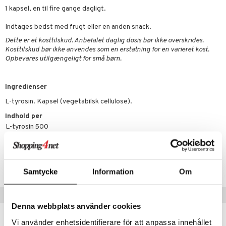
pspeeling
ersun
produkter
yst
yst
 & K
1 kapsel, en til fire gange dagligt.
t
e
n uden sol
danter
Indtages bedst med frugt eller en anden snack.
mål & svar
cialprodukter
ber
e
rbrænding
iner
Dette er et kosttilskud. Anbefalet daglig dosis bør ikke overskrides.
rodukt
Kosttilskud bør ikke anvendes som en erstatning for en varieret kost.
creme
erstatning
Opbevares utilgængeligt for små børn.
elingen
iner
Ingredienser
L-tyrosin. Kapsel (vegetabilsk cellulose).
Indhold per
L-tyrosin
500
taminer
Artikelnr.
HAPA6-AP-60
Samtycke
Information
Om
Populære produkter
Denna webbplats använder cookies
kampagne
-25%
Vi använder enhetsidentifierare för att anpassa innehållet