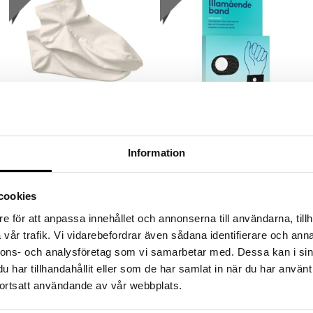
Millu Återfuktande Strumpor
Millu Illamåendeband
MILLU
MILLU
Information
Fugtgivende fodplejestrømper, der
Millu Kvalmebånd er et armbånd,
forstærker den fugtgivende effekt
der lindrer kvalme ved graviditet og
efter du har smurt dine fødder ind
køresyge.
29
49
kr.
kr.
med fodcreme.
cookies
e för att anpassa innehållet och annonserna till användarna, tillh
vår trafik. Vi vidarebefordrar även sådana identifierare och anna
nnons- och analysföretag som vi samarbetar med. Dessa kan i sin
har tillhandahållit eller som de har samlat in när du har använt
ortsatt användande av vår webbplats.