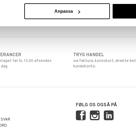
Anpassa
VERANCER
TRYG HANDEL
retaget før kl. 13.00 afsendes
via faktura, kontokort, direkte bet
 dag.
kundekonto.
FØLG OS OGSÅ PÅ
 SVAR
ORD