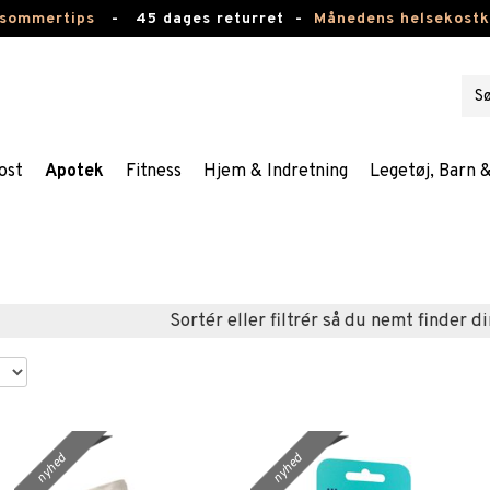
 sommertips
-
45 dages returret -
Månedens helsekost
ost
Apotek
Fitness
Hjem & Indretning
Legetøj, Barn 
Sortér eller filtrér så du nemt finder di
nyhed
nyhed