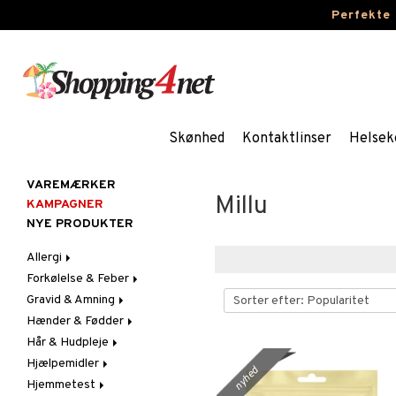
Perfekte
Skønhed
Kontaktlinser
Helsek
VAREMÆRKER
Millu
KAMPAGNER
NYE PRODUKTER
Allergi
Forkølelse & Feber
Næsespray
Gravid & Amning
Øjendråber
Feber
Hænder & Fødder
Hoste
Brystbeskyttelse &
Febertermometre
Indlæg
Hår & Hudpleje
Næse
Fodpleje
Brystpumpe
Hjælpemidler
Ondt i halsen & Hæshed
Håndpleje
Ansigt
Løbende & Tilstoppet
Fodcreme
nyhed
Hudpleje
Næse
Hjemmetest
Hår
Bad & Toilet
Fodsvamp
Håndcreme
Acne