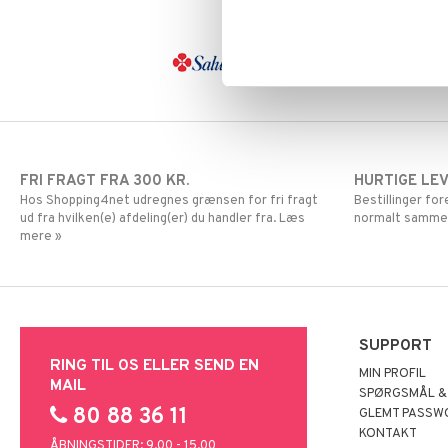
Mund & Tænder
Vrist
Krom
Knæstrømper
Øjne & Ører
Magnesium
Medicinsk
Hver dag
Omega
støttestrømpe
Multivitaminer
Plaster
Selen
Solbeskyttelse
Zink
Stik, Sår & Bid
Sutter & Flasker
FRI FRAGT FRA 300 KR.
HURTIGE LE
Vitaminer & Mineraler
Hos Shopping4net udregnes grænsen for fri fragt
Bestillinger fo
ud fra hvilken(e) afdeling(er) du handler fra. Læs
normalt samme
mere »
SUPPORT
RING TIL OS ELLER SEND EN
MIN PROFIL
MAIL
SPØRGSMÅL &
80 88 36 11
GLEMT PASSW
KONTAKT
ÅBNINGSTIDER: 9.00 - 15.00