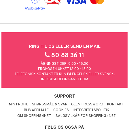
RING TIL OS ELLER SEND EN MAIL
80 88 36 11
ÅBNINGSTIDER: 9.00 - 15.00
FROKOST-LUKKET 12.00 - 13.00
TELEFONISK KONTAKT ER KUN PÅ ENGELSK ELLER SVENSK.
INFO@SHOPPING4NET.COM
SUPPORT
MIN PROFIL
SPØRGSMÅL & SVAR
GLEMT PASSWORD
KONTAKT
BLIV AFFILIATE
COOKIES
INTEGRITETSPOLITIK
OM SHOPPING4NET
SALGSVILKÅR FOR SHOPPING4NET
FØLG OS OGSÅ PÅ