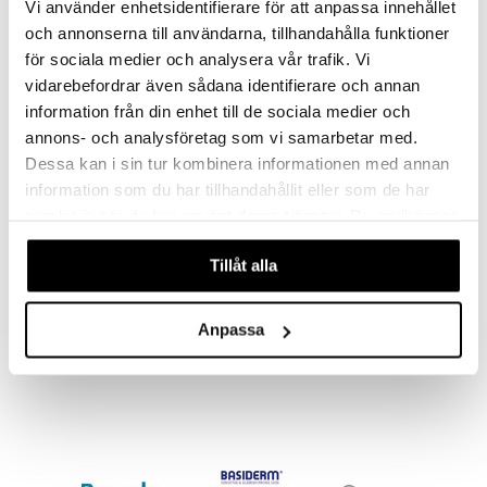
Vi använder enhetsidentifierare för att anpassa innehållet
och annonserna till användarna, tillhandahålla funktioner
för sociala medier och analysera vår trafik. Vi
vidarebefordrar även sådana identifierare och annan
information från din enhet till de sociala medier och
annons- och analysföretag som vi samarbetar med.
Dessa kan i sin tur kombinera informationen med annan
information som du har tillhandahållit eller som de har
samlat in när du har använt deras tjänster. Du godkänner
våra cookies vid fortsatt användande av vår webbplats.
Tillåt alla
SandyGrip Citysafe Strl 44-
HeelGrip Walksafe Strl M
47
38-41
SPRINGYARD
SPRINGYARD
Anpassa
Pigge til bymiljø
Skridsikre skosåler med pigge.
129
169
kr.
kr.