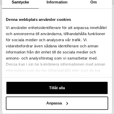
Tips til dig
Samtycke
Information
Om
Denna webbplats använder cookies
Vi använder enhetsidentifierare för att anpassa innehållet
och annonserna till användarna, tillhandahålla funktioner
för sociala medier och analysera vår trafik. Vi
vidarebefordrar även sådana identifierare och annan
information från din enhet till de sociala medier och
annons- och analysföretag som vi samarbetar med.
Dessa kan i sin tur kombinera informationen med annan
Holistic LactoVitalis PRO
Holistic Magnesium 120mg
HOLISTIC
HOLISTIC
information som du har tillhandahållit eller som de har
samlat in när du har använt deras tjänster. Du godkänner
229
119
kr.
kr.
våra cookies vid fortsatt användande av vår webbplats.
Tillåt alla
Anpassa