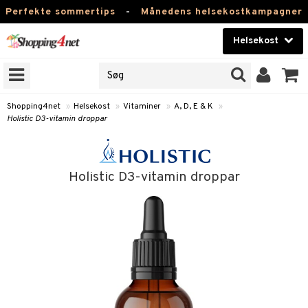
Perfekte sommertips
-
Månedens helsekostkampagner
Helsekost
RKER
Skønhed
NER
ODUKTER
Kontaktlinser
Shopping4net
»
Helsekost
»
Vitaminer
»
A, D, E & K
»
Holistic D3-vitamin droppar
Helsekost
Apotek
Holistic D3-vitamin droppar
Fitness
Hjem & Indretning
r
ntolerant
Legetøj, Barn & Baby
se
fedtsyrer
Varemærker
 & negle
ood
tsyrer
in
Kampagner
 øjne
ggende & lindrende