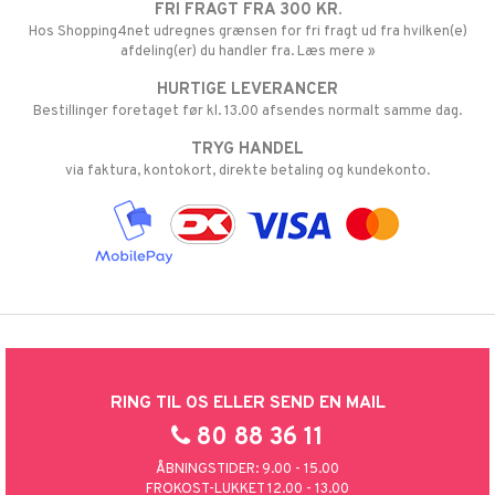
FRI FRAGT FRA 300 KR.
Hos Shopping4net udregnes grænsen for fri fragt ud fra hvilken(e)
afdeling(er) du handler fra. Læs mere »
HURTIGE LEVERANCER
Bestillinger foretaget før kl. 13.00 afsendes normalt samme dag.
TRYG HANDEL
via faktura, kontokort, direkte betaling og kundekonto.
RING TIL OS ELLER SEND EN MAIL
80 88 36 11
ÅBNINGSTIDER: 9.00 - 15.00
FROKOST-LUKKET 12.00 - 13.00