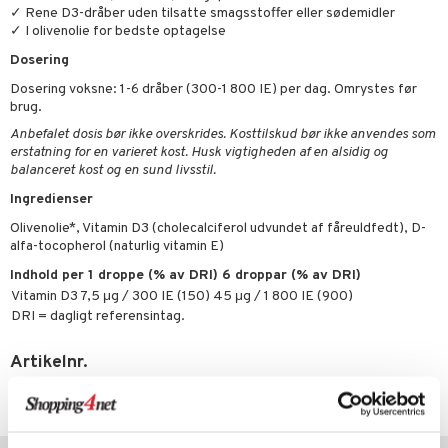
✓ Rene D3-dråber uden tilsatte smagsstoffer eller sødemidler
✓ I olivenolie for bedste optagelse
taminer
Dosering
Dosering voksne: 1-6 dråber (300-1 800 IE) per dag. Omrystes før
t
brug.
mål & svar
Anbefalet dosis bør ikke overskrides. Kosttilskud bør ikke anvendes som
erstatning for en varieret kost. Husk vigtigheden af en alsidig og
rodukt
balanceret kost og en sund livsstil.
elingen
Ingredienser
Olivenolie*, Vitamin D3 (cholecalciferol udvundet af fåreuldfedt), D-
alfa-tocopherol (naturlig vitamin E)
Indhold per 1 droppe (% av DRI) 6 droppar (% av DRI)
Vitamin D3 7,5 μg / 300 IE (150) 45 μg / 1 800 IE (900)
DRI = dagligt referensintag.
Artikelnr.
HDVDI-HL-50