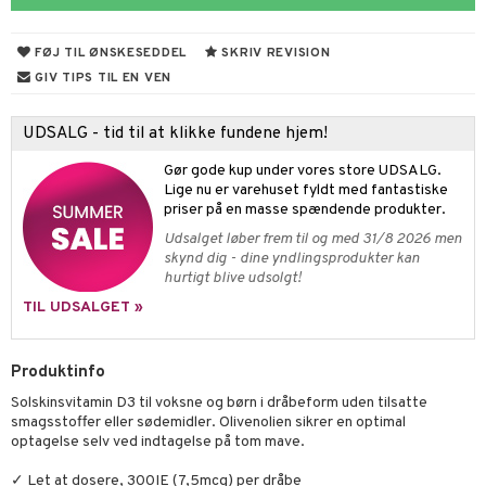
cialprodukter
behør
hampo
fedt
tik
pi
er
FØJ TIL ØNSKESEDDEL
SKRIV REVISION
cialprodukter
d
er
ring
e
je
GIV TIPS TIL EN VEN
ber
riske olier
d
od
 tænder
 & mineral
tet & amning
UDSALG - tid til at klikke fundene hjem!
e
, brusebad & sæbe
g & afgiftning
indring
terium & PMS
stilskud
Gør gode kup under vores store UDSALG.
ylotion
dler
e
stilskud
Lige nu er varehuset fyldt med fantastiske
priser på en masse spændende produkter.
o
r
kyttelse
ta
dereddike
Udsalget løber frem til og med 31/8 2026 men
skynd dig - dine yndlingsprodukter kan
pspeeling
ersun
produkter
yst
yst
 & K
hurtigt blive udsolgt!
e
n uden sol
danter
TIL UDSALGET »
cialprodukter
ber
e
rbrænding
iner
Produktinfo
creme
erstatning
Solskinsvitamin D3 til voksne og børn i dråbeform uden tilsatte
iner
smagsstoffer eller sødemidler. Olivenolien sikrer en optimal
optagelse selv ved indtagelse på tom mave.
✓ Let at dosere, 300IE (7,5mcg) per dråbe