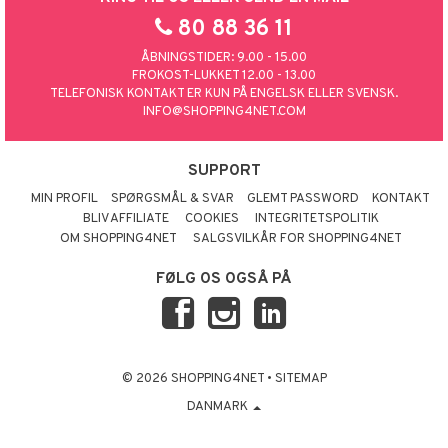
80 88 36 11
ÅBNINGSTIDER: 9.00 - 15.00
FROKOST-LUKKET 12.00 - 13.00
TELEFONISK KONTAKT ER KUN PÅ ENGELSK ELLER SVENSK.
INFO@SHOPPING4NET.COM
SUPPORT
MIN PROFIL
SPØRGSMÅL & SVAR
GLEMT PASSWORD
KONTAKT
BLIV AFFILIATE
COOKIES
INTEGRITETSPOLITIK
OM SHOPPING4NET
SALGSVILKÅR FOR SHOPPING4NET
FØLG OS OGSÅ PÅ
© 2026 SHOPPING4NET
•
SITEMAP
DANMARK