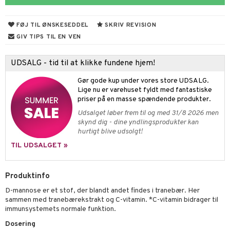
cialprodukter
behør
hampo
fedt
tik
pi
er
FØJ TIL ØNSKESEDDEL
SKRIV REVISION
cialprodukter
d
er
ring
e
je
GIV TIPS TIL EN VEN
ber
riske olier
od
 tænder
 & mineral
tet & amning
UDSALG - tid til at klikke fundene hjem!
e
, brusebad & sæbe
indring
terium & PMS
Gør gode kup under vores store UDSALG.
ylotion
dler
e
stilskud
Lige nu er varehuset fyldt med fantastiske
priser på en masse spændende produkter.
o
kyttelse
Udsalget løber frem til og med 31/8 2026 men
skynd dig - dine yndlingsprodukter kan
pspeeling
ersun
produkter
yst
hurtigt blive udsolgt!
e
n uden sol
TIL UDSALGET »
cialprodukter
ber
je
Produktinfo
creme
d
D-mannose er et stof, der blandt andet findes i tranebær. Her
g & afgiftning
stilskud
sammen med tranebærekstrakt og C-vitamin. *C-vitamin bidrager til
immunsystemets normale funktion.
Dosering