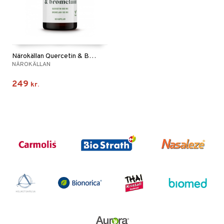
Närokällan Quercetin & Bromelain
NÄROKÄLLAN
249
kr.