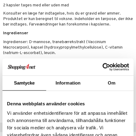
r
ta
dereddike
2 kapsler tages med eller uden mad
yst
 & K
Konsulter en læge før indtagelse, hvis du er gravid eller ammer.
t
Produktet er kun beregnet til voksne. Indeholder en tørpose, der ikke
danter
bør indtages. Farveændringer kan forekomme i kapslerne.
mål & svar
Ingredienser
rbrænding
iner
rodukt
Ingredienser: D-mannose, tranebærekstrakt (Vaccinium
erstatning
Macrocarpon), kapsel (hydroxypropylmethylcellulose), C-vitamin
elingen
(natrium-L-ascorbat), leucin.
iner
"Indhold per dagsdosis (2 kapslar)
D-mannos 1000 mg
Tranbärsextrakt 400 mg
C-vitamin 60 mg 75% DRI
Samtycke
Information
Om
Leucin 35 mg"
taminer
Artikelnr.
Denna webbplats använder cookies
HND40-QK-60
Vi använder enhetsidentifierare för att anpassa innehållet
och annonserna till användarna, tillhandahålla funktioner
Tips til dig
för sociala medier och analysera vår trafik. Vi
vidarebefordrar även sådana identifierare och annan