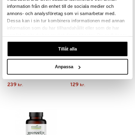
information från din enhet till de sociala medier och
annons- och analysföretag som vi samarbetar med.
Dessa kan i sin tur kombinera informationen med annan
information som du har tillhandahållit eller som de har
samlat in när du har använt deras tjänster. Du godkänner
våra cookies vid fortsatt användande av vår webbplats.
Tillåt alla
Anpassa
Närokällan Elektrolytpulver
Närokällan Magnesiumglycinat
NÄROKÄLLAN
NÄROKÄLLAN
239
129
kr.
kr.