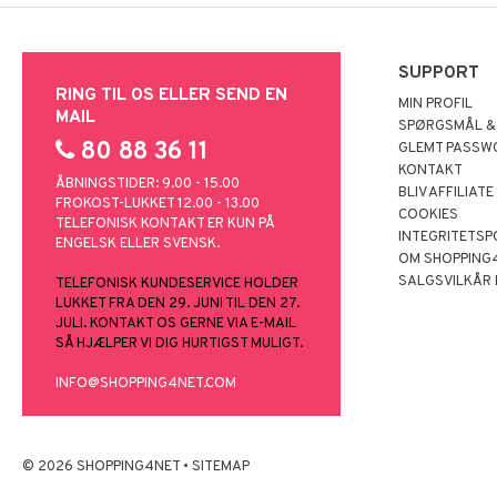
SUPPORT
RING TIL OS ELLER SEND EN
MIN PROFIL
MAIL
SPØRGSMÅL &
80 88 36 11
GLEMT PASSW
KONTAKT
ÅBNINGSTIDER: 9.00 - 15.00
BLIV AFFILIATE
FROKOST-LUKKET 12.00 - 13.00
COOKIES
TELEFONISK KONTAKT ER KUN PÅ
INTEGRITETSP
ENGELSK ELLER SVENSK.
OM SHOPPING
SALGSVILKÅR
TELEFONISK KUNDESERVICE HOLDER
LUKKET FRA DEN 29. JUNI TIL DEN 27.
JULI. KONTAKT OS GERNE VIA E-MAIL
SÅ HJÆLPER VI DIG HURTIGST MULIGT.
INFO@SHOPPING4NET.COM
© 2026 SHOPPING4NET
•
SITEMAP