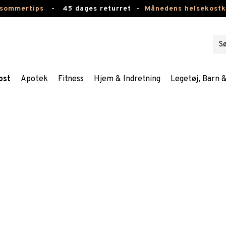
 sommertips
-
45 dages returret -
Månedens helsekost
ost
Apotek
Fitness
Hjem & Indretning
Legetøj, Barn 