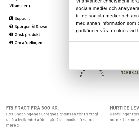
Vi använder enhetsidentifierar
Vitaminer
Spiring
Solbeskyttelse
Øvrige
Prostata
Æblecidereddike
Deo
sociala medier och analysera 
Te
Specialprodukter
Sex & lyst
Sex & lyst
Bars
A, D, E & K
Kropspeeling
Aftersun
till de sociala medier och a
Support
Skelet
Faste
Antioxidanter
Olie
Brun uden sol
med annan information som du 
Spørgsmål & svar
Urinveje
Fedtforbrænding
B vitaminer
Specialprodukter
Læber
godkänner våra cookies vid f
Ønsk produkt
Måltidserstatning
Børn
Solcreme
Om afdelingen
Øvrige
C vitaminer
Kvinde
Mand
Multivitaminer
FRI FRAGT FRA 300 KR.
HURTIGE LE
Hos Shopping4net udregnes grænsen for fri fragt
Bestillinger fo
ud fra hvilken(e) afdeling(er) du handler fra. Læs
normalt samme
mere »