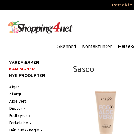
Perfekte
Skønhed
Kontaktlinser
Helsek
VAREMÆRKER
Sasco
KAMPAGNER
NYE PRODUKTER
Alger
Allergi
Aloe Vera
Diæter
Fedtsyrer
Glutenintolerant
Forkølelse
LCHF
Marina fedtsyrer
Hår, hud & negle
Raw Food
Veg fedtsyrer
C-vitamin