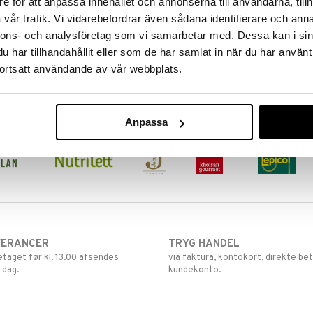
e för att anpassa innehållet och annonserna till användarna, tillh
vår trafik. Vi vidarebefordrar även sådana identifierare och anna
nnons- och analysföretag som vi samarbetar med. Dessa kan i sin
har tillhandahållit eller som de har samlat in när du har använt
ortsatt användande av vår webbplats.
Anpassa
VERANCER
TRYG HANDEL
retaget før kl. 13.00 afsendes
via faktura, kontokort, direkte bet
 dag.
kundekonto.