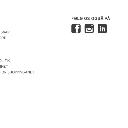
FØLG OS OGSÅ PÅ
 SVAR
ORD
OLITIK
4NET
 FOR SHOPPING4NET