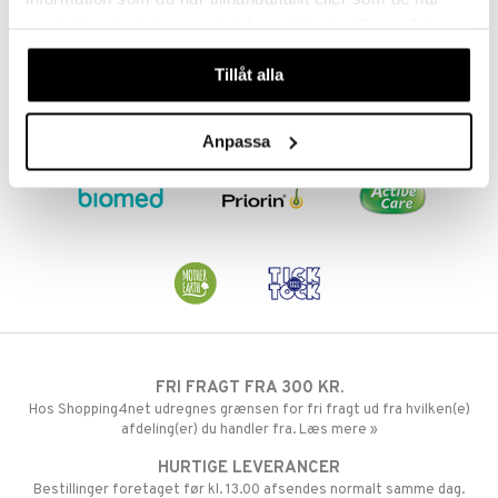
samlat in när du har använt deras tjänster. Du godkänner
taminer
våra cookies vid fortsatt användande av vår webbplats.
Tillåt alla
Anpassa
FRI FRAGT FRA 300 KR.
Hos Shopping4net udregnes grænsen for fri fragt ud fra hvilken(e)
afdeling(er) du handler fra. Læs mere »
HURTIGE LEVERANCER
Bestillinger foretaget før kl. 13.00 afsendes normalt samme dag.