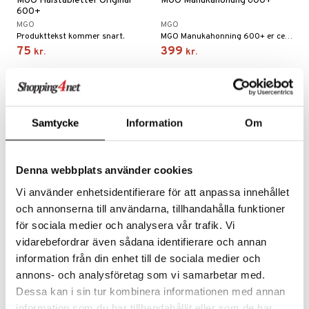
MGO Halstabletter Original
MGO Manukahonung 600+
600+
cialprodukter
behør
hampo
fedt
tik
pi
er
MGO
MGO
Produkttekst kommer snart.
MGO Manukahonning 600+ er certificeret og modsvarer UMF 17.
cialprodukter
d
er
ring
e
je
75
399
kr.
kr.
ber
riske olier
d
od
 tænder
 & mineral
tet & amning
e
, brusebad & sæbe
g & afgiftning
indring
terium & PMS
stilskud
ylotion
dler
e
stilskud
Samtycke
Information
Om
o
r
kyttelse
ta
dereddike
pspeeling
ersun
produkter
yst
yst
 & K
Denna webbplats använder cookies
t
e
n uden sol
Vi använder enhetsidentifierare för att anpassa innehållet
danter
mål & svar
och annonserna till användarna, tillhandahålla funktioner
cialprodukter
ber
e
rbrænding
iner
för sociala medier och analysera vår trafik. Vi
rodukt
creme
erstatning
vidarebefordrar även sådana identifierare och annan
MGO Manuka Honey 100+
MGO Manukahonung 300+
elingen
information från din enhet till de sociala medier och
iner
MGO
MGO
annons- och analysföretag som vi samarbetar med.
MGO Manukahonning 100+ er certificeret og modsvarer UMF 6.
MGO Manukahonning 300+ er certificeret og modsvarer UMF 11.
Dessa kan i sin tur kombinera informationen med annan
199
239
kr.
kr.
information som du har tillhandahållit eller som de har