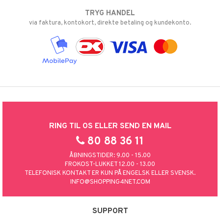
TRYG HANDEL
via faktura, kontokort, direkte betaling og kundekonto.
RING TIL OS ELLER SEND EN MAIL
80 88 36 11
ÅBNINGSTIDER: 9.00 - 15.00
FROKOST-LUKKET 12.00 - 13.00
TELEFONISK KONTAKT ER KUN PÅ ENGELSK ELLER SVENSK.
INFO@SHOPPING4NET.COM
SUPPORT