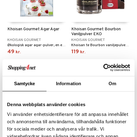
kar
æmpende
skud
er
nergi
g
pigment
melse
rkende
skler
se & hals
biloba
g
Khoisan Gourmet Agar Agar
Khoisan Gourmet Bourbon
Vaniljpulver EKO
er
erolsænkende
lskott
KHOISAN GOURMET
KHOISAN GOURMET
Økologisk agar agar-pulver, en erstatning for gelatine, til madlavning og desserter.
Khoisan te Bourbon vaniljepulver består kun af malede vaniljestænger, uden konserveringsmidler eller tilsætningsstoffer.
tarm
hæmmende
fedtsyrer
ion
es
49
119
kr.
kr.
r
tsyrer
ade
hed & uro
od
ygiejne
ndra
arer
døjelse
m
Samtycke
Information
Om
rodukter
frø & nødder
gulerende
spleje
beringsprodukter
ium
æt
Denna webbplats använder cookies
Vi använder enhetsidentifierare för att anpassa innehållet
emer
d
ier & bouillon
ning
neraler
 fod
och annonserna till användarna, tillhandahålla funktioner
ncremer
pleje
elsepleje
bagning
je
för sociala medier och analysera vår trafik. Vi
sning
dpleje
vidarebefordrar även sådana identifierare och annan
lsam
 & frøpastaer
gtere