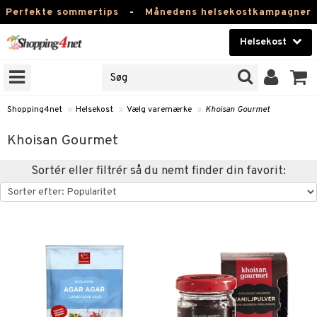
Perfekte sommertips
-
Månedens helsekostkampagner
Helsekost
RKER
Skønhed
NER
ODUKTER
Kontaktlinser
Shopping4net
»
Helsekost
»
Vælg varemærke
»
Khoisan Gourmet
Helsekost
Khoisan Gourmet
Apotek
Sortér eller filtrér så du nemt finder din favorit:
Fitness
Hjem & Indretning
r
ntolerant
Legetøj, Barn & Baby
se
fedtsyrer
Varemærker
 & negle
ood
tsyrer
in
Kampagner
 øjne
ggende & lindrende