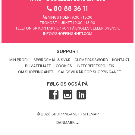
80 88 36 11
taminer
ÅBNINGSTIDER: 9.00 - 15.00
FROKOST-LUKKET 12.00 - 13.00
TELEFONISK KONTAKT ER KUN PÅ ENGELSK ELLER SVENSK.
INFO@SHOPPING4NET.COM
SUPPORT
MIN PROFIL
SPØRGSMÅL & SVAR
GLEMT PASSWORD
KONTAKT
BLIV AFFILIATE
COOKIES
INTEGRITETSPOLITIK
OM SHOPPING4NET
SALGSVILKÅR FOR SHOPPING4NET
FØLG OS OGSÅ PÅ
© 2026 SHOPPING4NET
•
SITEMAP
DANMARK