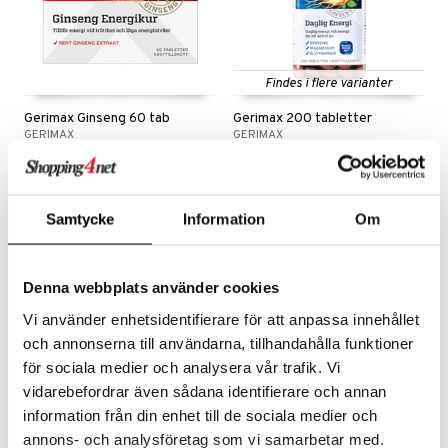
cialprodukter
behør
hampo
fedt
tik
pi
er
cialprodukter
d
er
ring
e
je
Findes i flere varianter
ber
riske olier
d
od
 tænder
 & mineral
tet & amning
Gerimax Ginseng 60 tab
Gerimax 200 tabletter
e
GERIMAX
GERIMAX
, brusebad & sæbe
g & afgiftning
indring
terium & PMS
stilskud
Gerimax Ginseng er en ginsengkur i form af tabletter.
Gerimax er en multivitamintablet som indeholder vigtige vitaminer og mineraler samt ginseng.
ylotion
149
229
dler
e
stilskud
269
kr.
fra
kr.
(
norm.
kr.
)
o
r
kyttelse
ta
dereddike
Samtycke
Information
Om
pspeeling
ersun
produkter
yst
yst
 & K
t
e
n uden sol
danter
Denna webbplats använder cookies
mål & svar
cialprodukter
ber
e
rbrænding
iner
Vi använder enhetsidentifierare för att anpassa innehållet
rodukt
och annonserna till användarna, tillhandahålla funktioner
creme
erstatning
elingen
för sociala medier och analysera vår trafik. Vi
iner
vidarebefordrar även sådana identifierare och annan
information från din enhet till de sociala medier och
annons- och analysföretag som vi samarbetar med.