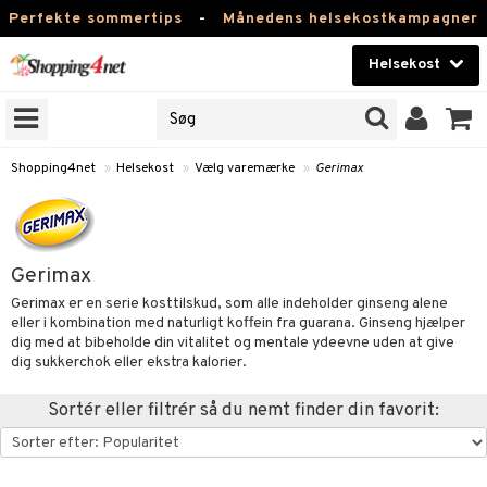
Perfekte sommertips
-
Månedens helsekostkampagner
Helsekost
RKER
Skønhed
NER
ODUKTER
Kontaktlinser
Shopping4net
»
Helsekost
»
Vælg varemærke
»
Gerimax
Helsekost
Apotek
Gerimax
Fitness
Gerimax er en serie kosttilskud, som alle indeholder ginseng alene
eller i kombination med naturligt koffein fra guarana. Ginseng hjælper
Hjem & Indretning
dig med at bibeholde din vitalitet og mentale ydeevne uden at give
r
ntolerant
dig sukkerchok eller ekstra kalorier.
Legetøj, Barn & Baby
se
fedtsyrer
Sortér eller filtrér så du nemt finder din favorit:
Varemærker
 & negle
ood
tsyrer
in
Kampagner
 øjne
ggende & lindrende