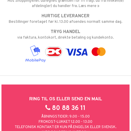
Hos Shopping4net udregnes grænsen for fri fragt ud fra hvilken(e)
afdeling(er) du handler fra. Læs mere »
HURTIGE LEVERANCER
Bestillinger foretaget før kl. 13.00 afsendes normalt samme dag.
TRYG HANDEL
via faktura, kontokort, direkte betaling og kundekonto.
RING TIL OS ELLER SEND EN MAIL
80 88 36 11
ÅBNINGSTIDER: 9.00 - 15.00
FROKOST-LUKKET 12.00 - 13.00
TELEFONISK KONTAKT ER KUN PÅ ENGELSK ELLER SVENSK.