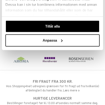
Dessa kan i sin tur kombinera informationen med annan
taminer
information som du har tillhandahållit eller som de har
samlat in när du har använt deras tjänster. Du godkänner
våra cookies vid fortsatt användande av vår webbplats.
Tillåt alla
Anpassa
FRI FRAGT FRA 300 KR.
Hos Shopping4net udregnes grænsen for fri fragt ud fra hvilken(e)
afdeling(er) du handler fra. Læs mere »
HURTIGE LEVERANCER
Bestillinger foretaget før kl. 13.00 afsendes normalt samme dag.