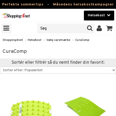
Perfekte sommertips
-
Månedens helsekostkampagner
Helsekost
RKER
Skønhed
NER
ODUKTER
Kontaktlinser
Shopping4net
»
Helsekost
»
Vælg varemærke
»
CuraComp
Helsekost
CuraComp
Apotek
Sortér eller filtrér så du nemt finder din favorit:
Fitness
Hjem & Indretning
r
ntolerant
Legetøj, Barn & Baby
se
fedtsyrer
Varemærker
 & negle
ood
tsyrer
in
Kampagner
 øjne
ggende & lindrende