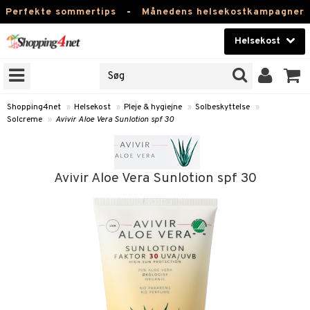
Perfekte sommertips
-
Månedens helsekostkampagner
Helsekost
RKER
Skønhed
NER
ODUKTER
Kontaktlinser
Shopping4net
»
Helsekost
»
Pleje & hygiejne
»
Solbeskyttelse
»
Solcreme
»
Avivir Aloe Vera Sunlotion spf 30
Helsekost
Apotek
Avivir Aloe Vera Sunlotion spf 30
Fitness
Hjem & Indretning
r
ntolerant
Legetøj, Barn & Baby
se
fedtsyrer
Varemærker
 & negle
ood
tsyrer
in
Kampagner
 øjne
ggende & lindrende