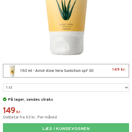
kar
æmpende
skud
er
nergi
g
pigment
melse
rkende
skler
se & hals
biloba
g
er
erolsænkende
lskott
tarm
hæmmende
fedtsyrer
ion
es
r
tsyrer
ade
hed & uro
od
149 kr.
150 ml - Avivir Aloe Vera Sunlotion spf 30
ygiejne
ndra
arer
døjelse
m
frø & nødder
gulerende
spleje
På lager, sendes straks
beringsprodukter
ium
æt
149
emer
ier & bouillon
ning
neraler
 fod
kr.
Delbetal fra 53 kr. Per måned
ncremer
pleje
bagning
je
LÆG I KUNDEVOGNEN
sning
dpleje
lsam
 & frøpastaer