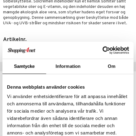
solbeskyttelse. Solcremen indeholder kun et kemisk solfilter samt
vegetabilske olier og E-vitamin, og den indeholder desuden en høj
d
mængde økologisk aloe vera, som styrker hudens eget forsvar og
genopbygning. Denne sammensætning giver beskyttelse mod både
elsepleje
UVA- og UVB-stråler og mindsker risikoen for skader senere i livet.
gtere
Artikelnr.
pi
er
HAVS0-AV-150
er
e
je
d
 & mineral
tet & amning
Samtycke
Populære produkter
Information
Om
g & afgiftning
indring
terium & PMS
stilskud
stilskud
Denna webbplats använder cookies
Vi använder enhetsidentifierare för att anpassa innehållet
r
ta
dereddike
och annonserna till användarna, tillhandahålla funktioner
yst
yst
 & K
för sociala medier och analysera vår trafik. Vi
t
vidarebefordrar även sådana identifierare och annan
danter
mål & svar
information från din enhet till de sociala medier och
e
rbrænding
iner
annons- och analysföretag som vi samarbetar med.
rodukt