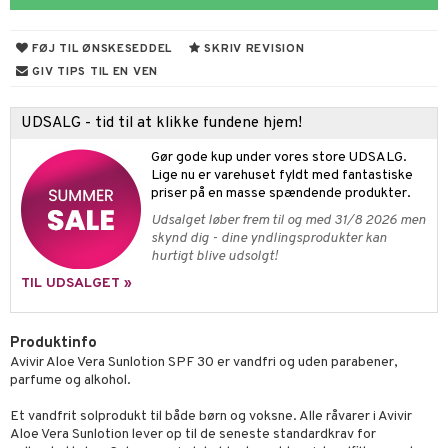
cialprodukter
behør
hampo
fedt
tik
FØJ TIL ØNSKESEDDEL
SKRIV REVISION
cialprodukter
d
ring
GIV TIPS TIL EN VEN
ber
riske olier
od
 tænder
UDSALG - tid til at klikke fundene hjem!
e
, brusebad & sæbe
Gør gode kup under vores store UDSALG.
ylotion
dler
e
Lige nu er varehuset fyldt med fantastiske
priser på en masse spændende produkter.
o
kyttelse
Udsalget løber frem til og med 31/8 2026 men
skynd dig - dine yndlingsprodukter kan
pspeeling
ersun
hurtigt blive udsolgt!
e
n uden sol
TIL UDSALGET »
cialprodukter
ber
Produktinfo
lcreme
Avivir Aloe Vera Sunlotion SPF 30 er vandfri og uden parabener,
parfume og alkohol.
produkter
Et vandfrit solprodukt til både børn og voksne. Alle råvarer i Avivir
rodukter
Aloe Vera Sunlotion lever op til de seneste standardkrav for