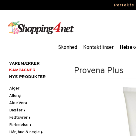
Perfekte
Skønhed
Kontaktlinser
Helsek
VAREMÆRKER
Provena Plus
KAMPAGNER
NYE PRODUKTER
Alger
Allergi
Aloe Vera
Diæter
Fedtsyrer
Glutenintolerant
Forkølelse
LCHF
Marina fedtsyrer
Hår, hud & negle
Raw Food
Veg fedtsyrer
C-vitamin