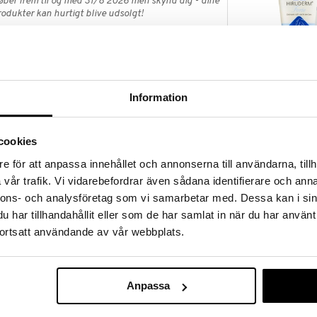
øber frem til og med 31/8 2026 men skynd dig - dine
odukter kan hurtigt blive udsolgt!
LGET »
Hiruderm
t for trætte, tunge ben. Provena Plus indeholder
Information
nbladsekstrakt. Vinbladsekstraktet indeholder et
PROMEDIC
rer at Provena Plus får et antioxidantindhold.
169
indes kun i Provena Plus!
kr.
cookies
e för att anpassa innehållet och annonserna till användarna, tillh
på ben og fødder. Må ikke anvendes nær øjne og
vår trafik. Vi vidarebefordrar även sådana identifierare och anna
nnons- och analysföretag som vi samarbetar med. Dessa kan i sin
har tillhandahållit eller som de har samlat in när du har använt
 vitis vinifera (grape), leaf extract, isopropyl
ortsatt användande av vår webbplats.
lhexyl ethylhexaonate, certimonium bromid.
Anpassa