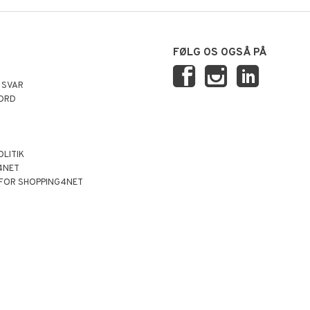
FØLG OS OGSÅ PÅ
 SVAR
ORD
OLITIK
4NET
 FOR SHOPPING4NET