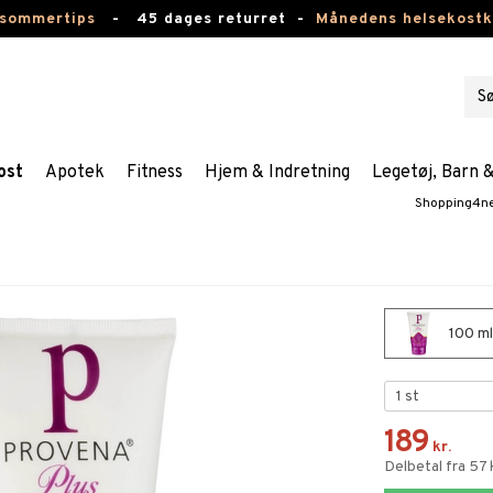
 sommertips
-
45 dages returret -
Månedens helsekost
ost
Apotek
Fitness
Hjem & Indretning
Legetøj, Barn 
Shopping4n
100 ml
189
kr.
Delbetal fra 57