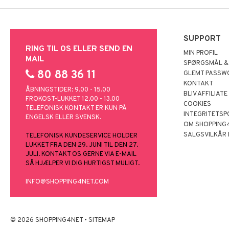
SUPPORT
RING TIL OS ELLER SEND EN
MIN PROFIL
MAIL
SPØRGSMÅL &
80 88 36 11
GLEMT PASSW
KONTAKT
ÅBNINGSTIDER: 9.00 - 15.00
BLIV AFFILIATE
FROKOST-LUKKET 12.00 - 13.00
COOKIES
TELEFONISK KONTAKT ER KUN PÅ
INTEGRITETSP
ENGELSK ELLER SVENSK.
OM SHOPPING
SALGSVILKÅR
TELEFONISK KUNDESERVICE HOLDER
LUKKET FRA DEN 29. JUNI TIL DEN 27.
JULI. KONTAKT OS GERNE VIA E-MAIL
SÅ HJÆLPER VI DIG HURTIGST MULIGT.
INFO@SHOPPING4NET.COM
© 2026 SHOPPING4NET
•
SITEMAP