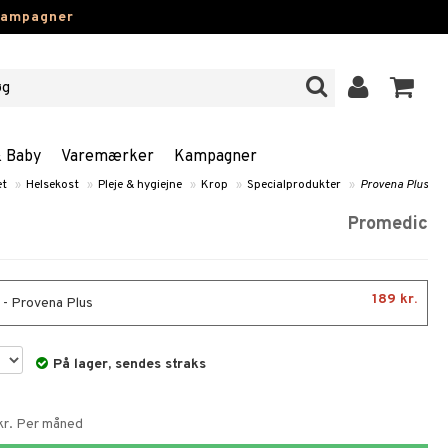
kampagner
& Baby
Varemærker
Kampagner
et
»
Helsekost
»
Pleje & hygiejne
»
Krop
»
Specialprodukter
»
Provena Plus
Promedic
189 kr.
 - Provena Plus
På lager, sendes straks
 kr. Per måned