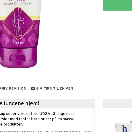
KRIV REVISION
GIV TIPS TIL EN VEN
kke fundene hjem!
kup under vores store UDSALG. Lige nu er
fyldt med fantastiske priser på en masse
 produkter.