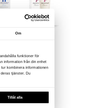
Provena Classic
Om
PROMEDIC
189
kr.
andahålla funktioner för
n information från din enhet
 tur kombinera informationen
 deras tjänster. Du
Tillåt alla