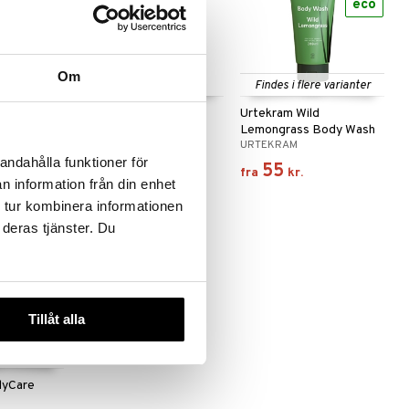
eco
Om
e varianter
Findes i flere varianter
ersalt
Elexir Epsomsalt
Urtekram Wild
Lemongrass Body Wash
ELEXIR PHARMA
URTEKRAM
andahålla funktioner för
55
55
kr.
fra
kr.
n information från din enhet
 tur kombinera informationen
 deras tjänster. Du
Tillåt alla
e varianter
dyCare