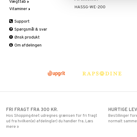
Vægttab
Næringstilskud
Øvrige
HASSG-WE-200
Vitaminer
Øvrige
Prostata
Æblecidereddike
Sex & lyst
Sex & lyst
Bars
A, D, E & K
Support
Skelet
Faste
Antioxidanter
Spørgsmål & svar
Urinveje
Fedtforbrænding
B vitaminer
Ønsk produkt
Måltidserstatning
Børn
Om afdelingen
Øvrige
C vitaminer
Kvinde
Mand
Multivitaminer
FRI FRAGT FRA 300 KR.
HURTIGE LE
Hos Shopping4net udregnes grænsen for fri fragt
Bestillinger fo
ud fra hvilken(e) afdeling(er) du handler fra. Læs
normalt samme
mere »