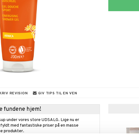
KRIV REVISION
GIV TIPS TIL EN VEN
kke fundene hjem!
kup under vores store UDSALG. Lige nu er
fyldt med fantastiske priser på en masse
 produkter.