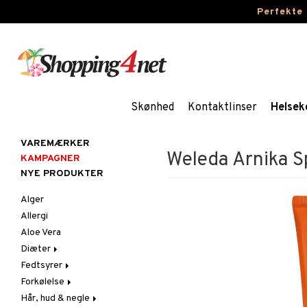
Perfekte
Skønhed
Kontaktlinser
Helsek
VAREMÆRKER
Weleda Arnika S
KAMPAGNER
NYE PRODUKTER
Alger
Allergi
Aloe Vera
Diæter
Fedtsyrer
Glutenintolerant
Forkølelse
LCHF
Marina fedtsyrer
Hår, hud & negle
Raw Food
Veg fedtsyrer
C-vitamin