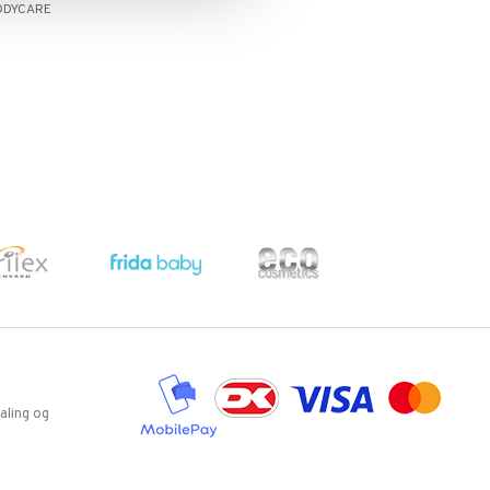
ODYCARE
aling og