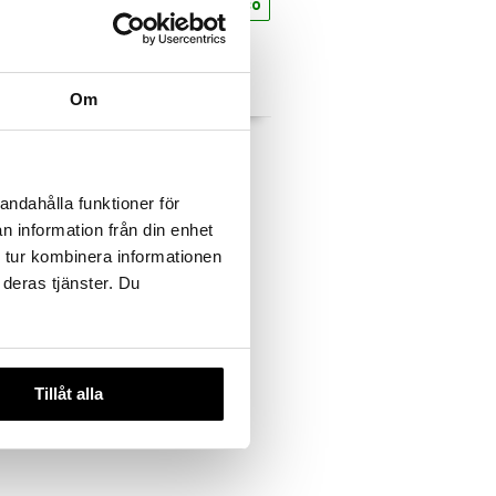
eco
eco
Om
vocado &
Hair Mask Avocado &
Olive
ORGANIC SHOP
45
andahålla funktioner för
kr.
n information från din enhet
 tur kombinera informationen
 deras tjänster. Du
Tillåt alla