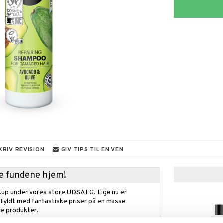
KRIV REVISION
GIV TIPS TIL EN VEN
kke fundene hjem!
kup under vores store UDSALG. Lige nu er
fyldt med fantastiske priser på en masse
 produkter.