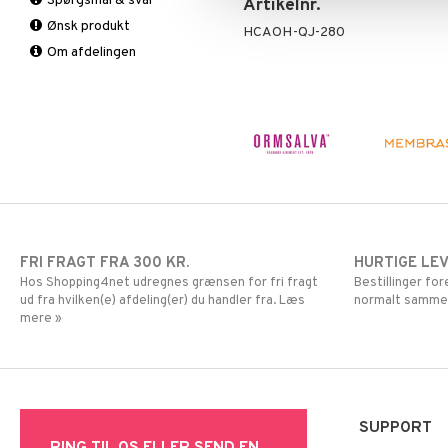
Spørgsmål & svar
Artikelnr.
Urinveje
Fedtforbrænding
B vitaminer
Ønsk produkt
Måltidserstatning
Børn
HCAOH-QJ-280
Om afdelingen
Øvrige
C vitaminer
Kvinde
Mand
Multivitaminer
FRI FRAGT FRA 300 KR.
HURTIGE LE
Hos Shopping4net udregnes grænsen for fri fragt
Bestillinger fo
ud fra hvilken(e) afdeling(er) du handler fra. Læs
normalt samme
mere »
SUPPORT
RING TIL OS ELLER SEND EN