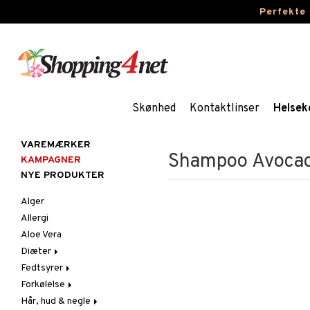
Perfekte
Skønhed
Kontaktlinser
Helsek
VAREMÆRKER
Shampoo Avocad
KAMPAGNER
NYE PRODUKTER
Alger
Allergi
Aloe Vera
Diæter
Fedtsyrer
Glutenintolerant
Forkølelse
LCHF
Marina fedtsyrer
Hår, hud & negle
Raw Food
Veg fedtsyrer
C-vitamin