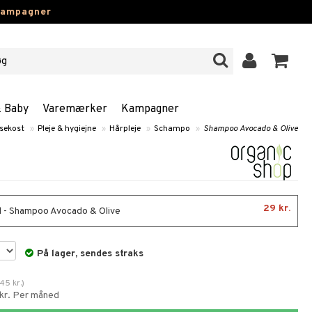
kampagner
& Baby
Varemærker
Kampagner
sekost
»
Pleje & hygiejne
»
Hårpleje
»
Schampo
»
Shampoo Avocado & Olive
29 kr.
 - Shampoo Avocado & Olive
På lager, sendes straks
45
kr.
)
 kr. Per måned