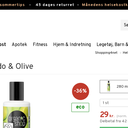
 sommertips
-
45 dages returret -
Månedens helsekost
ost
Apotek
Fitness
Hjem & Indretning
Legetøj, Barn 
Shopping4net
»
Hel
o & Olive
280 ml
-36%
eco
29
kr.
(
norm.
Delbetal fra 42