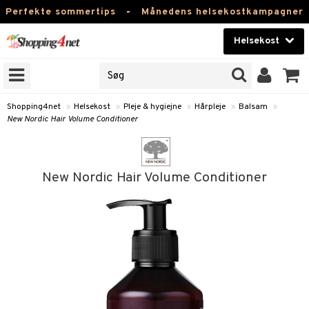
Perfekte sommertips
-
Månedens helsekostkampagner
Helsekost
RKER
Skønhed
NER
ODUKTER
Kontaktlinser
Shopping4net
»
Helsekost
»
Pleje & hygiejne
»
Hårpleje
»
Balsam
»
New Nordic Hair Volume Conditioner
Helsekost
Apotek
New Nordic Hair Volume Conditioner
Fitness
Hjem & Indretning
r
ntolerant
Legetøj, Barn & Baby
se
fedtsyrer
Varemærker
 & negle
ood
tsyrer
in
Kampagner
 øjne
ggende & lindrende