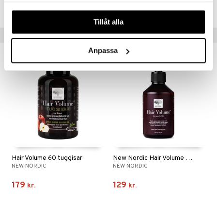
HNNH1-NE-250
iner
våra cookies vid fortsatt användande av vår webbplats.
Tillåt alla
Tips til dig
Anpassa
taminer
Hair Volume 60 tuggisar
New Nordic Hair Volume Shampoo
NEW NORDIC
NEW NORDIC
179
129
kr.
kr.