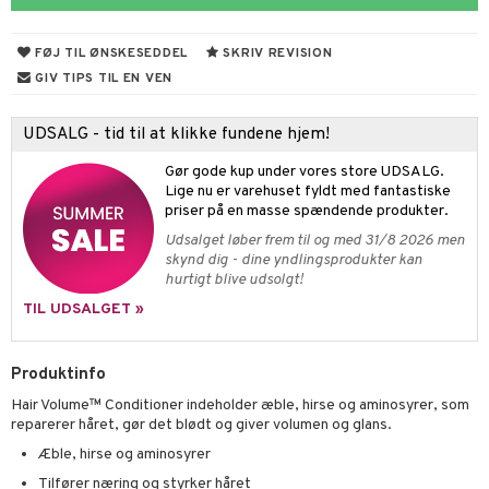
cialprodukter
behør
hampo
fedt
FØJ TIL ØNSKESEDDEL
SKRIV REVISION
cialprodukter
ring
GIV TIPS TIL EN VEN
od
UDSALG - tid til at klikke fundene hjem!
tik
Gør gode kup under vores store UDSALG.
d
dler
Lige nu er varehuset fyldt med fantastiske
priser på en masse spændende produkter.
ber
riske olier
 tænder
Udsalget løber frem til og med 31/8 2026 men
skynd dig - dine yndlingsprodukter kan
e
, brusebad & sæbe
hurtigt blive udsolgt!
ylotion
e
TIL UDSALGET »
o
kyttelse
Produktinfo
pspeeling
ersun
produkter
Hair Volume™ Conditioner indeholder æble, hirse og aminosyrer, som
e
n uden sol
rodukter
reparerer håret, gør det blødt og giver volumen og glans.
cialprodukter
ber
Æble, hirse og aminosyrer
Tilfører næring og styrker håret