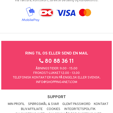
via faktura, kontokort, direkte betaling og kundekonto.
RING TIL OS ELLER SEND EN MAIL
80 88 36 11
ÅBNINGSTIDER: 9.00 - 15.00
FROKOST-LUKKET 12.00 - 13.00
TELEFONISK KONTAKT ER KUN PÅ ENGELSK ELLER SVENSK.
INFO@SHOPPING4NET.COM
SUPPORT
MIN PROFIL
SPØRGSMÅL & SVAR
GLEMT PASSWORD
KONTAKT
BLIV AFFILIATE
COOKIES
INTEGRITETSPOLITIK