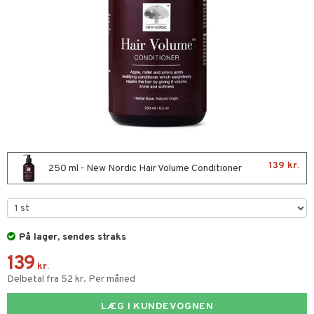
kar
æmpende
skud
er
nergi
g
pigment
melse
rkende
skler
se & hals
biloba
g
er
erolsænkende
lskott
tarm
hæmmende
fedtsyrer
ion
es
r
tsyrer
ade
hed & uro
od
139 kr.
250 ml - New Nordic Hair Volume Conditioner
ygiejne
ndra
arer
døjelse
m
frø & nødder
gulerende
spleje
På lager, sendes straks
beringsprodukter
ium
æt
139
emer
ier & bouillon
ning
neraler
 fod
kr.
Delbetal fra 52 kr. Per måned
ncremer
pleje
bagning
je
LÆG I KUNDEVOGNEN
sning
dpleje
lsam
 & frøpastaer