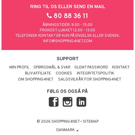
RING TIL OS ELLER SEND EN MAIL
80 88 36 11
ÅBNINGSTIDER: 9.00 - 15.00
FROKOST-LUKKET 12.00 - 13.00
TELEFONISK KONTAKT ER KUN PÅ ENGELSK ELLER SVENSK.
INFO@SHOPPING4NET.COM
SUPPORT
MIN PROFIL
SPØRGSMÅL & SVAR
GLEMT PASSWORD
KONTAKT
BLIV AFFILIATE
COOKIES
INTEGRITETSPOLITIK
OM SHOPPING4NET
SALGSVILKÅR FOR SHOPPING4NET
FØLG OS OGSÅ PÅ
© 2026 SHOPPING4NET
•
SITEMAP
DANMARK