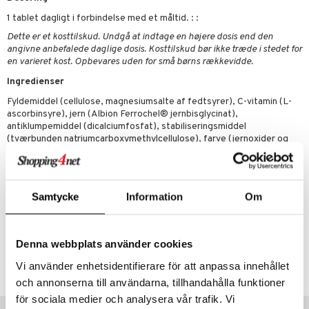
ylotion
e
stilskud
1 tablet dagligt i forbindelse med et måltid. : :
o
r
kyttelse
ta
dereddike
Dette er et kosttilskud. Undgå at indtage en højere dosis end den
angivne anbefalede daglige dosis. Kosttilskud bør ikke træde i stedet for
pspeeling
ersun
produkter
yst
yst
 & K
en varieret kost. Opbevares uden for små børns rækkevidde.
t
e
n uden sol
danter
Ingredienser
mål & svar
cialprodukter
ber
e
rbrænding
iner
Fyldemiddel (cellulose, magnesiumsalte af fedtsyrer), C-vitamin (L-
rodukt
ascorbinsyre), jern (Albion Ferrochel® jernbisglycinat),
creme
erstatning
antiklumpemiddel (dicalciumfosfat), stabiliseringsmiddel
elingen
(tværbunden natriumcarboxymethylcellulose), farve (jernoxider og
iner
hydroxider). : :
Indhold per dagsdosis om 1 tablett (DRI%)
Järn
25 mg (178%)
Samtycke
Information
Om
Vitamin C
80 mg (100%)
*DRI = % av dagligt referensintag
taminer
Denna webbplats använder cookies
Artikelnr.
HMNJC-EN-100
Vi använder enhetsidentifierare för att anpassa innehållet
och annonserna till användarna, tillhandahålla funktioner
för sociala medier och analysera vår trafik. Vi
Tips til dig