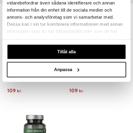
vidarebefordrar även sådana identifierare och annan
information från din enhet till de sociala medier och
annons- och analysföretag som vi samarbetar med.
Dessa kan i sin tur kombinera informationen med annan
information som du har tillhandahållit eller som de har
samlat in när du har använt deras tjänster. Du godkänner
våra cookies vid fortsatt användande av vår webbplats.
Tillåt alla
Anpassa
Elexir C-vitamin Komplex
Elexir Magnesium 375mg
ELEXIR PHARMA
ELEXIR PHARMA
109
109
kr.
kr.