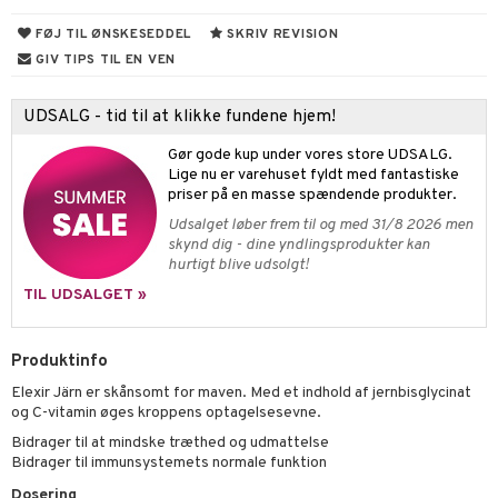
FØJ TIL ØNSKESEDDEL
SKRIV REVISION
fedt
GIV TIPS TIL EN VEN
ring
hed & uro
od
UDSALG - tid til at klikke fundene hjem!
ygiejne
rodukter
spleje
Gør gode kup under vores store UDSALG.
Lige nu er varehuset fyldt med fantastiske
dler
beringsprodukter
æt
priser på en masse spændende produkter.
Udsalget løber frem til og med 31/8 2026 men
emer
d
 fod
skynd dig - dine yndlingsprodukter kan
hurtigt blive udsolgt!
ncremer
pleje
elsepleje
je
TIL UDSALGET »
sning
dpleje
lsam
gtere
cialprodukter
behør
hampo
tik
pi
er
Produktinfo
cialprodukter
d
er
e
je
Elexir Järn er skånsomt for maven. Med et indhold af jernbisglycinat
og C-vitamin øges kroppens optagelsesevne.
ber
riske olier
d
 tænder
 & mineral
tet & amning
Bidrager til at mindske træthed og udmattelse
Bidrager til immunsystemets normale funktion
e
, brusebad & sæbe
g & afgiftning
indring
terium & PMS
stilskud
Dosering