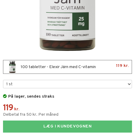
kar
æmpende
skud
er
nergi
g
pigment
melse
rkende
skler
se & hals
biloba
g
er
erolsænkende
lskott
tarm
hæmmende
fedtsyrer
ion
es
r
tsyrer
ade
119 kr.
100 tabletter - Elexir Järn med C-vitamin
od
ndra
arer
døjelse
m
frø & nødder
gulerende
På lager, sendes straks
ium
119
kr.
ier & bouillon
ning
neraler
Delbetal fra 50 kr. Per måned
bagning
LÆG I KUNDEVOGNEN
 & frøpastaer