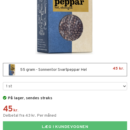
kar
æmpende
skud
er
nergi
g
pigment
melse
rkende
skler
se & hals
biloba
g
er
erolsænkende
lskott
hæmmende
fedtsyrer
ion
es
tsyrer
ade
od
45 kr.
55 gram - Sonnentor Svartpeppar Hel
ndra
arer
frø & nødder
På lager, sendes straks
45
rier & bouillon
kr.
Delbetal fra 43 kr. Per måned
bagning
LÆG I KUNDEVOGNEN
 & frøpastaer