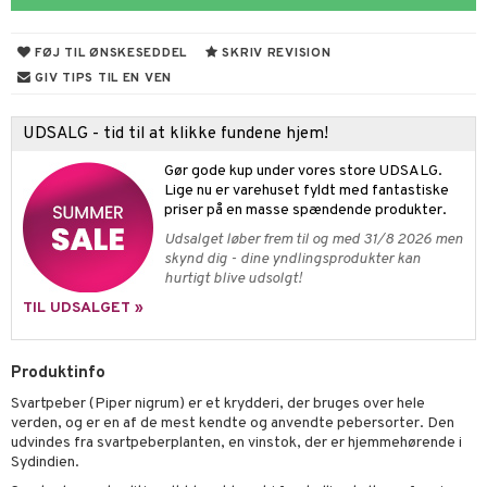
fedt
FØJ TIL ØNSKESEDDEL
SKRIV REVISION
ring
GIV TIPS TIL EN VEN
od
UDSALG - tid til at klikke fundene hjem!
Gør gode kup under vores store UDSALG.
dler
Lige nu er varehuset fyldt med fantastiske
priser på en masse spændende produkter.
Udsalget løber frem til og med 31/8 2026 men
skynd dig - dine yndlingsprodukter kan
hurtigt blive udsolgt!
tarm
TIL UDSALGET »
r
Produktinfo
hed & uro
Svartpeber (Piper nigrum) er et krydderi, der bruges over hele
ygiejne
døjelse
m
verden, og er en af de mest kendte og anvendte pebersorter. Den
udvindes fra svartpeberplanten, en vinstok, der er hjemmehørende i
rodukter
gulerende
spleje
Sydindien.