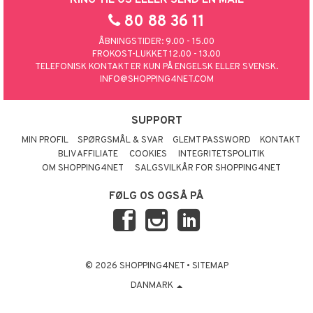
80 88 36 11
ÅBNINGSTIDER: 9.00 - 15.00
FROKOST-LUKKET 12.00 - 13.00
TELEFONISK KONTAKT ER KUN PÅ ENGELSK ELLER SVENSK.
INFO@SHOPPING4NET.COM
SUPPORT
MIN PROFIL
SPØRGSMÅL & SVAR
GLEMT PASSWORD
KONTAKT
BLIV AFFILIATE
COOKIES
INTEGRITETSPOLITIK
OM SHOPPING4NET
SALGSVILKÅR FOR SHOPPING4NET
FØLG OS OGSÅ PÅ
© 2026 SHOPPING4NET
•
SITEMAP
DANMARK