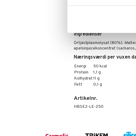
tabletter.
Dosering
Vuxna: 5 ml 3 gånger dagligen.
Barn (8-12 år): 2,5 ml 3 gånger da
Ingredienser
Örtjästplasmolysat (80%). Maltext
apelsinjuicekoncentrat (sackaros,
Næringsværdi per vuxen da
Energi
50 kcal
Protein
1,1 g
Kolhydrat
11 g
Fett
0,1 g
Artikelnr.
HBSE2-LE-250