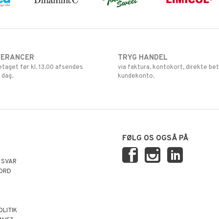
VERANCER
TRYG HANDEL
retaget før kl. 13.00 afsendes
via faktura, kontokort, direkte bet
 dag.
kundekonto.
FØLG OS OGSÅ PÅ
 SVAR
ORD
OLITIK