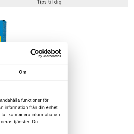
Tips til dig
e varianter
Om
andahålla funktioner för
n information från din enhet
 tur kombinera informationen
 deras tjänster. Du