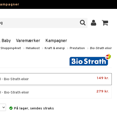
kampagner
& Baby
Varemærker
Kampagner
Shopping4net
»
Helsekost
»
Kraft & energi
»
Prestation
»
Bio-Strath elixir
149 kr.
- Bio-Strath elixir
279 kr.
- Bio-Strath elixir
På lager, sendes straks