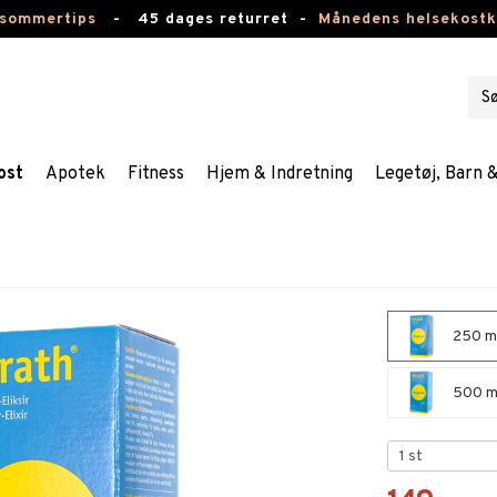
 sommertips
-
45 dages returret -
Månedens helsekost
ost
Apotek
Fitness
Hjem & Indretning
Legetøj, Barn 
250 ml 
500 ml 