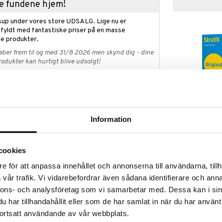
kke fundene hjem!
kup under vores store UDSALG. Lige nu er
fyldt med fantastiske priser på en masse
 produkter.
øber frem til og med 31/8 2026 men skynd dig - dine
odukter kan hurtigt blive udsolgt!
LGET »
Findes i fler
Ledins Strath
dukt.
Information
LEDINS
t urtegær-ekstrakt, fremstillet i en unik naturlig
145
fra
kr.
cookies
 form og som tabletter.
e för att anpassa innehållet och annonserna till användarna, tillh
vår trafik. Vi vidarebefordrar även sådana identifierare och anna
fri for konserveringsmidler, farvestoffer og andre
nnons- och analysföretag som vi samarbetar med. Dessa kan i sin
har tillhandahållit eller som de har samlat in när du har använt
older honning, maltekstrakt og appelsinjuice. På
ortsatt användande av vår webbplats.
r diabetikere og glutenintolerante vælge Bio-Strath