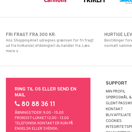
FRI FRAGT FRA 300 KR.
HURTIGE LE
Hos Shopping4net udregnes grænsen for fri fragt
Bestillinger fo
ud fra hvilken(e) afdeling(er) du handler fra. Læs
normalt samme
mere »
SUPPORT
RING TIL OS ELLER SEND EN
MIN PROFIL
MAIL
SPØRGSMÅL &
80 88 36 11
GLEMT PASSW
KONTAKT
ÅBNINGSTIDER: 9.00 - 15.00
BLIV AFFILIATE
FROKOST-LUKKET 12.00 - 13.00
COOKIES
TELEFONISK KONTAKT ER KUN PÅ
INTEGRITETSP
ENGELSK ELLER SVENSK.