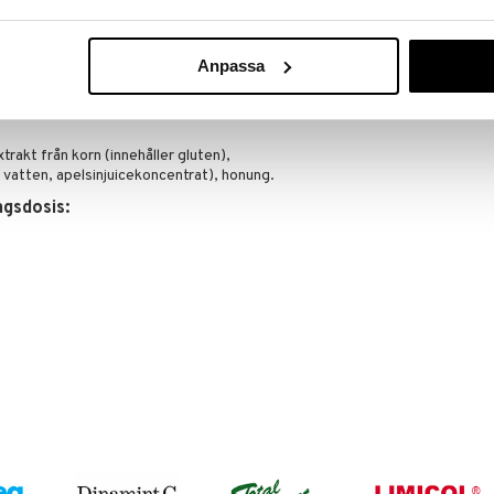
Anpassa
gligen.
rakt från korn (innehåller gluten),
 vatten, apelsinjuicekoncentrat), honung.
gsdosis: