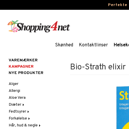
Perfekte
Skønhed
Kontaktlinser
Helsek
VAREMÆRKER
Bio-Strath elixir
KAMPAGNER
NYE PRODUKTER
Alger
Allergi
Aloe Vera
Diæter
Fedtsyrer
Glutenintolerant
Forkølelse
LCHF
Marina fedtsyrer
Hår, hud & negle
Raw Food
Veg fedtsyrer
C-vitamin