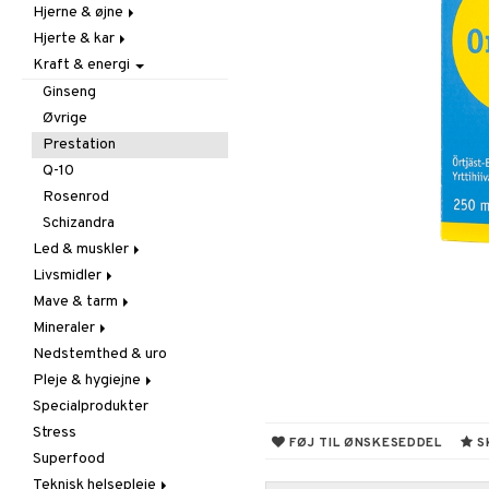
Hjerne & øjne
Forebyggende &
Hår
lindrende
Hjerte & kar
Kosttilskud
Fedtsyrer
Hostdæmpende
Kraft & energi
Sol & pigment
Hukommelse
Årestyrkende
Hvidløg
Øjne
Ginkgo biloba
Ginseng
Øre, næse & hals
Kolesterolsænkende
Øvrige
Øvrige
Marina fedtsyrer
Prestation
Virushæmmende
Veg fedtsyrer
Q-10
Rosenrod
Schizandra
Led & muskler
Livsmidler
Kosttillskott
Mave & tarm
Udvortes
Bars
Mineraler
Chokolade
Drikke
Nedstemthed & uro
Diverse
Fibrer
Jern
Pleje & hygiejne
Drikkevarer
Madfordøjelse
Kalcium
Specialprodukter
Frugt, frø & nødder
Syreregulerende
Krom
Ansigtspleje
Stress
Kokos
Tarm
Magnesium
Gavesæt
Barberingsprodukter
FØJ TIL ØNSKESEDDEL
S
Superfood
Krydderier & bouillon
Udrensning
Multimineraler
Hånd & fod
Cremer
Teknisk helsepleje
Mel & bagning
Øvrige
Hårpleje
Øjencremer
Fodpleje