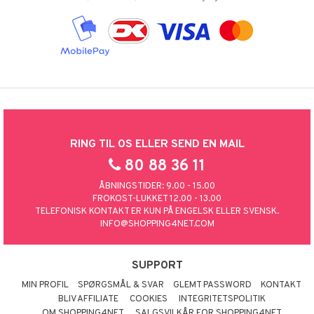
RING TIL OS ELLER SEND EN MAIL
80 88 36 11
ÅBNINGSTIDER: 9.00 - 15.00
FROKOST-LUKKET 12.00 - 13.00
TELEFONISK KONTAKT ER KUN PÅ ENGELSK ELLER SVENSK.
INFO@SHOPPING4NET.COM
SUPPORT
MIN PROFIL
SPØRGSMÅL & SVAR
GLEMT PASSWORD
KONTAKT
BLIV AFFILIATE
COOKIES
INTEGRITETSPOLITIK
OM SHOPPING4NET
SALGSVILKÅR FOR SHOPPING4NET