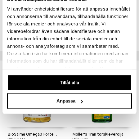
Omega-3-fettsyror:
Eikosapentaensyra (EPA) - 360 mg
Vi använder enhetsidentifierare för att anpassa innehållet
Dokosahexaensyra (DHA) - 240 mg
och annonserna till användarna, tillhandahålla funktioner
för sociala medier och analysera vår trafik. Vi
Artikelnr.
vidarebefordrar även sådana identifierare och annan
HNLLA-QV-100
information från din enhet till de sociala medier och
annons- och analysföretag som vi samarbetar med.
Dessa kan i sin tur kombinera informationen med annan
Populære produkter
information som du har tillhandahållit eller som de har
samlat in när du har använt deras tjänster. Du godkänner
kampagne
-20%
våra cookies vid fortsatt användande av vår webbplats.
Tillåt alla
Anpassa
BioSalma Omega3 Forte 70% 1000mg
Möller's Tran torskleverolja