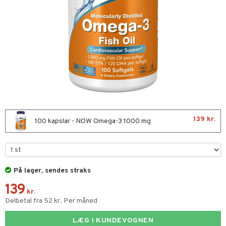
 & negle
in
 øjne
ggende & lindrende
kar
æmpende
skud
er
nergi
g
pigment
melse
rkende
skler
se & hals
biloba
g
er
erolsænkende
lskott
tarm
hæmmende
fedtsyrer
ion
es
139 kr.
100 kapslar - NOW Omega-3 1000 mg
r
tsyrer
ade
hed & uro
od
På lager, sendes straks
ygiejne
ndra
arer
døjelse
m
139
rodukter
frø & nødder
gulerende
spleje
kr.
Delbetal fra 52 kr. Per måned
beringsprodukter
ium
æt
LÆG I KUNDEVOGNEN
emer