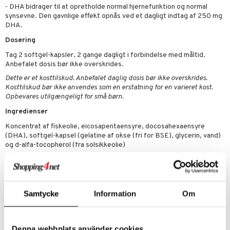
iner
- DHA bidrager til at opretholde normal hjernefunktion og normal
synsevne. Den gavnlige effekt opnås ved et dagligt indtag af 250 mg
DHA.
Dosering
Tag 2 softgel-kapsler, 2 gange dagligt i forbindelse med måltid.
taminer
Anbefalet dosis bør ikke overskrides.
Dette er et kosttilskud. Anbefalet daglig dosis bør ikke overskrides.
Kosttilskud bør ikke anvendes som en erstatning for en varieret kost.
Opbevares utilgængeligt for små børn.
Ingredienser
Koncentrat af fiskeolie, eicosapentaensyre, docosahexaensyre
(DHA), softgel-kapsel (gelatine af okse (fri for BSE), glycerin, vand)
og d-alfa-tocopherol (fra solsikkeolie)
Indhold per dagsdosis 2 softgel-kapslar
Kalorier - 20
Totalt fett - 2 g
Mättat fett - 0,5 g
Samtycke
Information
Om
Fleromättat fett - 1 g
Enkelomättat fett - 0,5 g
Koncentrat av fiskolja - 2 000 mg
Denna webbplats använder cookies