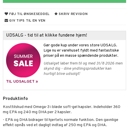
d
ier & bouillon
ning
neraler
 fod
ncremer
pleje
elsepleje
bagning
je
FØJ TIL ØNSKESEDDEL
SKRIV REVISION
sning
dpleje
lsam
 & frøpastaer
gtere
GIV TIPS TIL EN VEN
cialprodukter
behør
hampo
fedt
tik
pi
er
UDSALG - tid til at klikke fundene hjem!
cialprodukter
d
er
ring
e
je
Gør gode kup under vores store UDSALG.
ber
riske olier
d
od
 tænder
 & mineral
tet & amning
Lige nu er varehuset fyldt med fantastiske
priser på en masse spændende produkter.
e
, brusebad & sæbe
g & afgiftning
indring
terium & PMS
stilskud
Udsalget løber frem til og med 31/8 2026 men
skynd dig - dine yndlingsprodukter kan
ylotion
dler
e
stilskud
hurtigt blive udsolgt!
o
r
kyttelse
ta
dereddike
TIL UDSALGET »
pspeeling
ersun
produkter
yst
yst
 & K
t
Produktinfo
e
n uden sol
danter
mål & svar
Kosttilskud med Omega-3 i bløde soft-gel kapsler. Indeholder 360
cialprodukter
ber
e
rbrænding
iner
mg EPA og 240 mg DHA per 2 kapsler.
rodukt
creme
- EPA og DHA bidrager til hjertets normale funktion. Den gavnlige
erstatning
effekt opnås ved et dagligt indtag af 250 mg EPA og DHA.
elingen