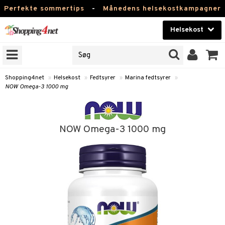
Perfekte sommertips
-
Månedens helsekostkampagner
Helsekost
RKER
Skønhed
NER
ODUKTER
Kontaktlinser
Shopping4net
»
Helsekost
»
Fedtsyrer
»
Marina fedtsyrer
»
NOW Omega-3 1000 mg
Helsekost
Apotek
NOW Omega-3 1000 mg
Fitness
Hjem & Indretning
r
ntolerant
Legetøj, Barn & Baby
 fedtsyrer
Varemærker
ood
tsyrer
Kampagner
se