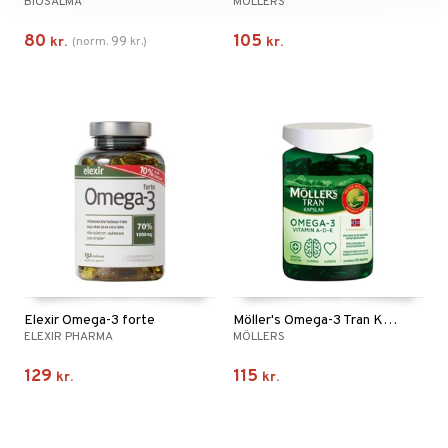
BIOSALMA
MÖLLERS
80
105
99
kr.
(
norm.
kr.
)
kr.
Elexir Omega-3 forte
Möller's Omega-3 Tran Kapslar
ELEXIR PHARMA
MÖLLERS
129
115
kr.
kr.