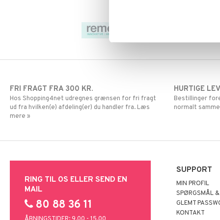
Mund & Tænder
Vrist
Krom
Knæstrømper
Øjne & Ører
Magnesium
Medicinsk
Hver dag
Omega
støttestrømpe
Multivitaminer
Plaster
Selen
Solbeskyttelse
Zink
Stik, Sår & Bid
Sutter & Flasker
FRI FRAGT FRA 300 KR.
HURTIGE LE
Vitaminer & Mineraler
Hos Shopping4net udregnes grænsen for fri fragt
Bestillinger fo
ud fra hvilken(e) afdeling(er) du handler fra. Læs
normalt samme
mere »
SUPPORT
RING TIL OS ELLER SEND EN
MIN PROFIL
MAIL
SPØRGSMÅL &
80 88 36 11
GLEMT PASSW
KONTAKT
ÅBNINGSTIDER: 9.00 - 15.00