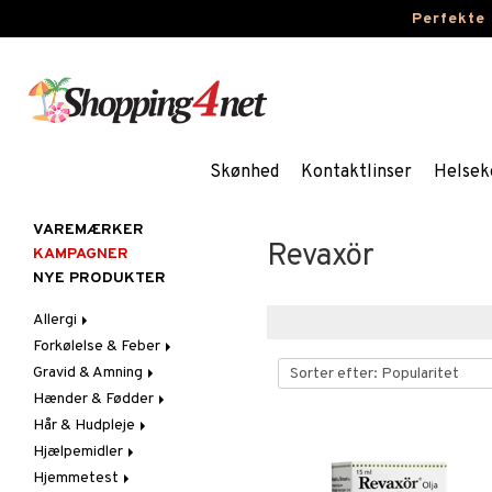
Perfekte
Skønhed
Kontaktlinser
Helsek
VAREMÆRKER
Revaxör
KAMPAGNER
NYE PRODUKTER
Allergi
Forkølelse & Feber
Næsespray
Gravid & Amning
Øjendråber
Feber
Hænder & Fødder
Hoste
Brystbeskyttelse &
Febertermometre
Indlæg
Hår & Hudpleje
Næse
Fodpleje
Brystpumpe
Hjælpemidler
Ondt i halsen & Hæshed
Håndpleje
Ansigt
Løbende & Tilstoppet
Fodcreme
Hudpleje
Næse
Hjemmetest
Hår
Bad & Toilet
Fodsvamp
Håndcreme
Acne