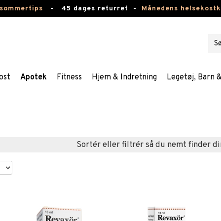
 sommertips
-
45 dages returret -
Månedens helsekost
ost
Apotek
Fitness
Hjem & Indretning
Legetøj, Barn 
Sortér eller filtrér så du nemt finder di