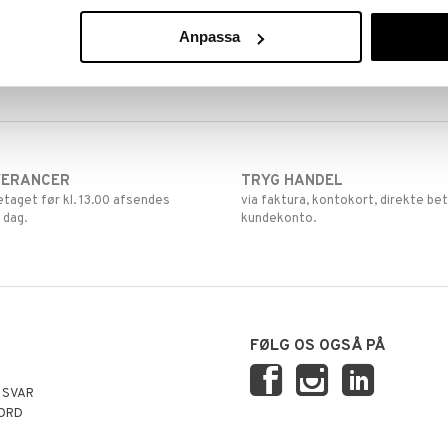
Anpassa
VERANCER
TRYG HANDEL
retaget før kl. 13.00 afsendes
via faktura, kontokort, direkte bet
 dag.
kundekonto.
FØLG OS OGSÅ PÅ
 SVAR
ORD