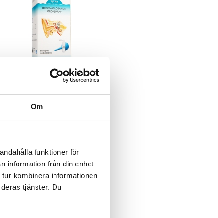
Revaxör spray med sköljblåsa
REVAXÖR
Om
Revaxör opløser ørevokspropper og
forebygger dannelsen af
ørevokspropper i øret.
89
kr.
andahålla funktioner för
n information från din enhet
 tur kombinera informationen
 deras tjänster. Du