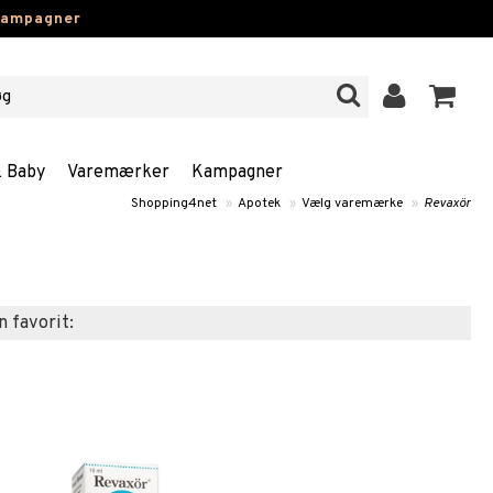
kampagner
& Baby
Varemærker
Kampagner
Shopping4net
»
Apotek
»
Vælg varemærke
»
Revaxör
n favorit: