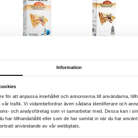
Revaxör örondroppar med
Revaxör örondroppar refill
sköljblåsa
REVAXÖR
REVAXÖR
Information
Revaxör opløser ørevokspropper og
Revaxör opløser ørevokspropper og
forebygger dannelsen af
forebygger dannelsen af
ørevokspropper.
ørevokspropper.
75
59
kr.
kr.
cookies
e för att anpassa innehållet och annonserna till användarna, tillh
vår trafik. Vi vidarebefordrar även sådana identifierare och anna
nnons- och analysföretag som vi samarbetar med. Dessa kan i sin
har tillhandahållit eller som de har samlat in när du har använt
ortsatt användande av vår webbplats.