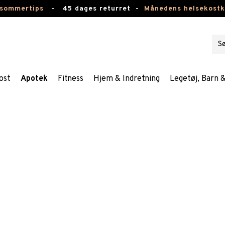
 sommertips
-
45 dages returret -
Månedens helsekost
ost
Apotek
Fitness
Hjem & Indretning
Legetøj, Barn 