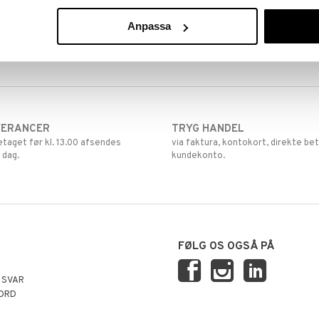
Anpassa
VERANCER
TRYG HANDEL
retaget før kl. 13.00 afsendes
via faktura, kontokort, direkte bet
 dag.
kundekonto.
FØLG OS OGSÅ PÅ
 SVAR
ORD