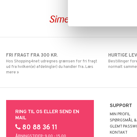
Mund & Tænder
Vrist
Krom
Knæstrømper
Øjne & Ører
Magnesium
Medicinsk
Hver dag
Omega
støttestrømpe
Multivitaminer
Plaster
Selen
Solbeskyttelse
Zink
Stik, Sår & Bid
Sutter & Flasker
FRI FRAGT FRA 300 KR.
HURTIGE LE
Vitaminer & Mineraler
Hos Shopping4net udregnes grænsen for fri fragt
Bestillinger fo
ud fra hvilken(e) afdeling(er) du handler fra. Læs
normalt samme
mere »
SUPPORT
RING TIL OS ELLER SEND EN
MIN PROFIL
MAIL
SPØRGSMÅL &
80 88 36 11
GLEMT PASSW
KONTAKT
ÅBNINGSTIDER: 9.00 - 15.00