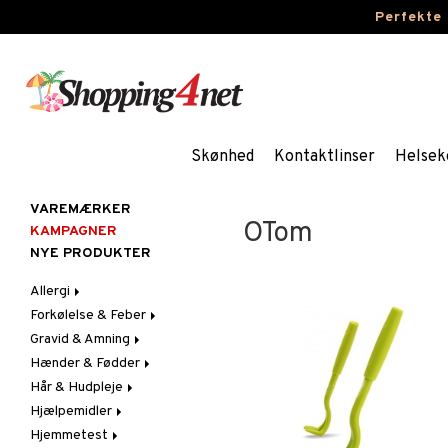
Perfekte
Skønhed
Kontaktlinser
Helsek
VAREMÆRKER
OTom
KAMPAGNER
NYE PRODUKTER
Allergi
Forkølelse & Feber
Næsespray
Gravid & Amning
Øjendråber
Feber
Hænder & Fødder
Hoste
Brystbeskyttelse &
Febertermometre
Indlæg
Hår & Hudpleje
Næse
Fodpleje
Brystpumpe
Hjælpemidler
Ondt i halsen & Hæshed
Håndpleje
Ansigt
Løbende & Tilstoppet
Fodcreme
Hudpleje
Næse
Hjemmetest
Hår
Bad & Toilet
Fodsvamp
Håndcreme
Acne