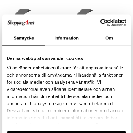
nyhed
nyhed
Samtycke
Information
Om
Denna webbplats använder cookies
Vi använder enhetsidentifierare för att anpassa innehållet
och annonserna till användarna, tillhandahålla funktioner
Ekulf DentaFloss Extra
EKULF EasyGlide
Waxed
för sociala medier och analysera vår trafik. Vi
EKULF
EKULF
vidarebefordrar även sådana identifierare och annan
Flad voksbehandlet tandtråd.
Ekstra tynd og voksbehandlet tandtråd.
information från din enhet till de sociala medier och
59
49
kr.
kr.
annons- och analysföretag som vi samarbetar med.
Dessa kan i sin tur kombinera informationen med annan
information som du har tillhandahållit eller som de har
samlat in när du har använt deras tjänster. Du godkänner
våra cookies vid fortsatt användande av vår webbplats.