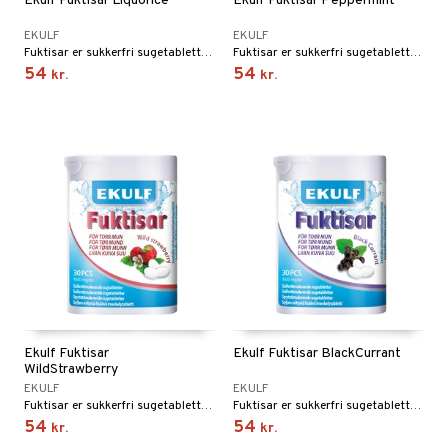
Ekulf Fuktisar Liquorice
Ekulf Fuktisar Peppermint
t
Forkølelse & Smerte
EKULF
EKULF
mål & svar
Fuktisar er sukkerfri sugetabletter, der effektivt stimulerer spytproduktionen. Smag af lakrids.
Fuktisar er sukkerfri sugetabletter, der effektivt stimulerer spytproduktionen. Smag af pebermynte.
iner
54
54
kr.
kr.
rodukt
in
elingen
kker
 Tarm
m
strømper
 Tænder
æstrømper
Ører
r dag
icinsk støttestrømpe
ium
taminer
yttelse
år & Bid
Ekulf Fuktisar
Ekulf Fuktisar BlackCurrant
WildStrawberry
& Flasker
EKULF
EKULF
Fuktisar er sukkerfri sugetabletter, der effektivt stimulerer spytproduktionen. Smag af skovjordbær.
Fuktisar er sukkerfri sugetabletter, der effektivt stimulerer spytproduktionen. Smag af solbær.
er & Mineraler
54
54
kr.
kr.