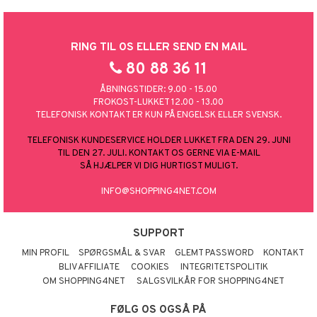
RING TIL OS ELLER SEND EN MAIL
80 88 36 11
ÅBNINGSTIDER: 9.00 - 15.00
FROKOST-LUKKET 12.00 - 13.00
TELEFONISK KONTAKT ER KUN PÅ ENGELSK ELLER SVENSK.
TELEFONISK KUNDESERVICE HOLDER LUKKET FRA DEN 29. JUNI
TIL DEN 27. JULI. KONTAKT OS GERNE VIA E-MAIL
SÅ HJÆLPER VI DIG HURTIGST MULIGT.
INFO@SHOPPING4NET.COM
SUPPORT
MIN PROFIL
SPØRGSMÅL & SVAR
GLEMT PASSWORD
KONTAKT
BLIV AFFILIATE
COOKIES
INTEGRITETSPOLITIK
OM SHOPPING4NET
SALGSVILKÅR FOR SHOPPING4NET
FØLG OS OGSÅ PÅ