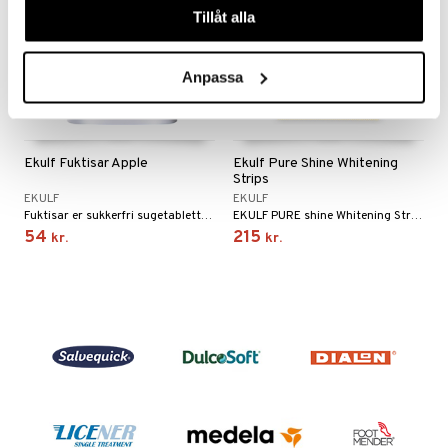
Tillåt alla
Anpassa
Ekulf Fuktisar Apple
Ekulf Pure Shine Whitening
Strips
EKULF
EKULF
Fuktisar er sukkerfri sugetabletter, der effektivt stimulerer spytproduktionen. Smag af æble.
EKULF PURE shine Whitening Strips er en mild strimmel
54
215
kr.
kr.