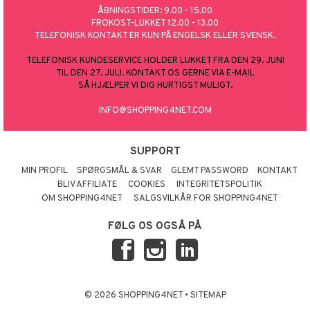
ÅBNINGSTIDER: 9.00 - 15.00
FROKOST-LUKKET 12.00 - 13.00
TELEFONISK KONTAKT ER KUN PÅ ENGELSK ELLER SVENSK.
TELEFONISK KUNDESERVICE HOLDER LUKKET FRA DEN 29. JUNI
TIL DEN 27. JULI. KONTAKT OS GERNE VIA E-MAIL
SÅ HJÆLPER VI DIG HURTIGST MULIGT.
INFO@SHOPPING4NET.COM
SUPPORT
MIN PROFIL
SPØRGSMÅL & SVAR
GLEMT PASSWORD
KONTAKT
BLIV AFFILIATE
COOKIES
INTEGRITETSPOLITIK
OM SHOPPING4NET
SALGSVILKÅR FOR SHOPPING4NET
FØLG OS OGSÅ PÅ
© 2026 SHOPPING4NET
•
SITEMAP