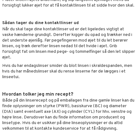
forsigtigt lukker øjet for at få kontaktlinsen til at sidde hvor den skal.
Sådan tager du dine kontaktlinser ud
Når du skal tage dine kontaktlinser ud er det ligeledes vigtigt at
vaske hænderne grundigt. Derefter kigger du opad og trækker ned i
det underste øjenlåg. Før pegefingeren mod øjet til du let berører
linsen, og træk derefter linsen nedad til det hvide i øjet. Grib
forsigtigt fat om linsen med pege- og tommelfinger så den let slipper
øjet.
Hvis du har endagslinser smider du blot linsen i skraldespanden, men
hvis du har månedslinser skal du rense linserne før de lægges i et
linseetui.
Hvordan tolker jeg min recept?
Både på din linserecept og på emballagen fra dine gamle linser kan du
finde oplysninger om styrke (PWR), basiskurve (BC) og diameter
(DIA) samt eventuelt axe (AX) og cylinder (CYL) for hhv. venstre og
højre linse. Derudover kan du finde information om producent og
linsetype. Hvis du er usikker på dine linseoplysninger er du altid
velkommen til at kontakte kundeservice for at få rådgivning.