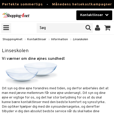
Perfekte sommertips
-
Månedens helsekostkampagner
Kontaktlinser
VÆLG LINSE
Skønhed
RENS VAREMÆRKER
malt at optikere sælger
Kontaktlinser
nser under egne varemærker.
Shopping4net
»
Kontaktlinser
»
Information
»
Linseskolen
 din optikers linser »
Helsekost
Linseskolen
Apotek
Vi værner om dine øjnes sundhed!
NER
Fitness
ODUKTER
Hjem & Indretning
r
Dit syn og dine øjne forandres med tiden, og derfor anbefales det at
Legetøj, Barn & Baby
er
man med jævne mellemrum får sine øjne undersøgt. Dit syn og dine
øjne er vigtige for os, og det har stor betydning for os at du skal
Varemærker
inser
kunne bære kontaktlinser med den bedste komfort og synsstyrke.
Din optiker hjælper dig med din synsundersøgelse, og derefter
nser
Kampagner
tilbyder vi dig den absolut bedste service når du skal købe dine