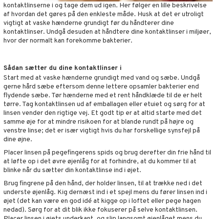
kontaktlinserne i og tage dem ud igen. Her følger en lille beskrivelse
af hvordan det gøres på den enkleste måde. Husk at det er utroligt
vigtigt at vaske hænderne grundigt før du håndterer dine
kontaktlinser. Undgå desuden at håndtere dine kontaktlinser i miljøer,
hvor der normalt kan forekomme bakterier.
Sådan sætter du dine kontaktlinser i
Start med at vaske hænderne grundigt med vand og sæbe. Undgå
gerne hård sæbe eftersom denne lettere opsamler bakterier end
flydende sæbe. Tør hænderne med et rent håndklæde til de er helt
tørre. Tag kontaktlinsen ud af emballagen eller etuiet og sørg for at
linsen vender den rigtige vej. Et godt tip er at altid starte med det
samme øje for at mindre risikoen for at blande rundt på højre og
venstre linse; det er især vigtigt hvis du har forskellige synsfejl på
dine øjne.
Placer linsen på pegefingerens spids og brug derefter din frie hånd til
at løfte op i det øvre øjenlåg for at forhindre, at du kommer til at
blinke når du sætter din kontaktlinse ind i øjet.
Brug fingrene på den hånd, der holder linsen, til at trække ned i det
underste øjenlåg. Kig dernæst ind i et spejl mens du fører linsen ind i
øjet (det kan være en god idé at kigge op i loftet eller pege hagen
nedad). Sørg for at dit blik ikke fokuserer på selve kontaktlinsen.
Placer linsen i øjets underkant, og slip langsomt øjenlåget mens du