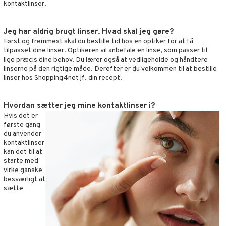
kontaktlinser.
inser
nser
Jeg har aldrig brugt linser. Hvad skal jeg gøre?
Først og fremmest skal du bestille tid hos en optiker for at få
le linser
tilpasset dine linser. Optikeren vil anbefale en linse, som passer til
lige præcis dine behov. Du lærer også at vedligeholde og håndtere
ker
linserne på den rigtige måde. Derefter er du velkommen til at bestille
linser hos Shopping4net jf. din recept.
er
Hvordan sætter jeg mine kontaktlinser i?
Hvis det er
første gang
du anvender
kontaktlinser
t
kan det til at
starte med
mål & svar
virke ganske
besværligt at
rodukt
sætte
elingen