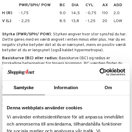
PWR/SPH/ POW
BC
DIA
CYL
AX
ADD
H (R):
- 1,75
9.0
14,5
- 0,75
110
2.0
V (L):
- 2,25
8.5
13,8
- 1,25
20
LOW
Styrke (PWR/SPH/ POW):
Styrken angiver hvor stor synsfejl du har.
Dette gøres med en værdi angivet i enten minus eller plus. Har du en
negativ styrke betyder det at du er nærsynet, mens en positiv værdi
betyder at du er langsynet (også kaldet hypermetropia).
Basiskurve (BC) eller radius:
Basiskurve (BC) og radius er
forskellige betegnelser for linsens krumning. BC-værdien finder du
lettest på din gamle linsepakke eller på din recept. Alternativt kan du
spørge din optiker.
Diameter (DIA):
Diameter eller DIA-værdi er linsens størrelse målt
lige over. Denne varierer afhængig af linsetype.
Samtycke
Information
Om
Axe (AX) og cylinder (CYL):
Axe og cylinder er to værdier, som
beskriver astigmatisme. Astigmatisme er en type bygningsfejl, som
korrigeres med toriske linser.
Denna webbplats använder cookies
Addition (ADD):
Addition beskriver forskellen i styrke mellem de
Vi använder enhetsidentifierare för att anpassa innehållet
forskellige felter i multifokale eller bifokale linser.
och annonserna till användarna, tillhandahålla funktioner
Spørg altid din optiker til råds når du vælger at skifte kontaktlinser
för sociala medier och analysera vår trafik. Vi