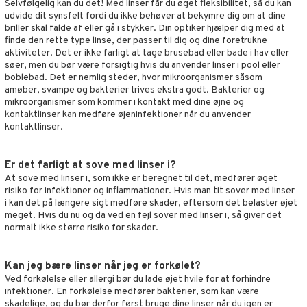
Selvfølgelig kan du det! Med linser får du øget fleksibilitet, så du kan
udvide dit synsfelt fordi du ikke behøver at bekymre dig om at dine
briller skal falde af eller gå i stykker. Din optiker hjælper dig med at
finde den rette type linse, der passer til dig og dine foretrukne
aktiviteter. Det er ikke farligt at tage brusebad eller bade i hav eller
søer, men du bør være forsigtig hvis du anvender linser i pool eller
boblebad. Det er nemlig steder, hvor mikroorganismer såsom
amøber, svampe og bakterier trives ekstra godt. Bakterier og
mikroorganismer som kommer i kontakt med dine øjne og
kontaktlinser kan medføre øjeninfektioner når du anvender
kontaktlinser.
Er det farligt at sove med linser i?
At sove med linser i, som ikke er beregnet til det, medfører øget
risiko for infektioner og inflammationer. Hvis man tit sover med linser
i kan det på længere sigt medføre skader, eftersom det belaster øjet
meget. Hvis du nu og da ved en fejl sover med linser i, så giver det
normalt ikke større risiko for skader.
Kan jeg bære linser når jeg er forkølet?
Ved forkølelse eller allergi bør du lade øjet hvile for at forhindre
infektioner. En forkølelse medfører bakterier, som kan være
skadelige, og du bør derfor først bruge dine linser når du igen er