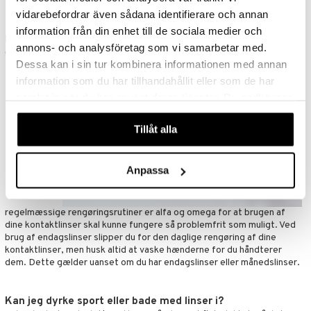
for at sikre, at dine nye kontaktlinser passer til dine øjne.
vidarebefordrar även sådana identifierare och annan
information från din enhet till de sociala medier och
Rengøring af dine kontaktlinser
annons- och analysföretag som vi samarbetar med.
Grundige og
Dessa kan i sin tur kombinera informationen med annan
information som du har tillhandahållit eller som de har
samlat in när du har använt deras tjänster. Du godkänner
våra cookies vid fortsatt användande av vår webbplats.
Tillåt alla
Anpassa
regelmæssige rengøringsrutiner er alfa og omega for at brugen af
dine kontaktlinser skal kunne fungere så problemfrit som muligt. Ved
brug af endagslinser slipper du for den daglige rengøring af dine
kontaktlinser, men husk altid at vaske hænderne for du håndterer
dem. Dette gælder uanset om du har endagslinser eller månedslinser.
Kan jeg dyrke sport eller bade med linser i?