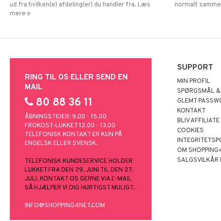
ud fra hvilken(e) afdeling(er) du handler fra. Læs
normalt samme
mere »
SUPPORT
RING TIL OS ELLER SEND EN
MIN PROFIL
MAIL
SPØRGSMÅL &
80 88 36 11
GLEMT PASSW
KONTAKT
ÅBNINGSTIDER: 9.00 - 15.00
BLIV AFFILIATE
FROKOST-LUKKET 12.00 - 13.00
COOKIES
TELEFONISK KONTAKT ER KUN PÅ
INTEGRITETSP
ENGELSK ELLER SVENSK.
OM SHOPPING
SALGSVILKÅR
TELEFONISK KUNDESERVICE HOLDER
LUKKET FRA DEN 29. JUNI TIL DEN 27.
JULI. KONTAKT OS GERNE VIA E-MAIL
SÅ HJÆLPER VI DIG HURTIGST MULIGT.
INFO@SHOPPING4NET.COM