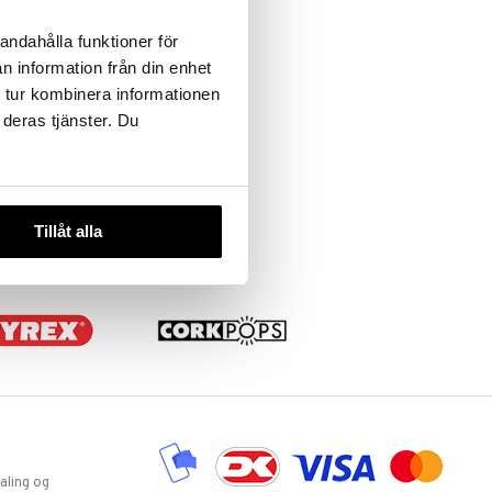
andahålla funktioner för
n information från din enhet
 tur kombinera informationen
 deras tjänster. Du
Tillåt alla
aling og