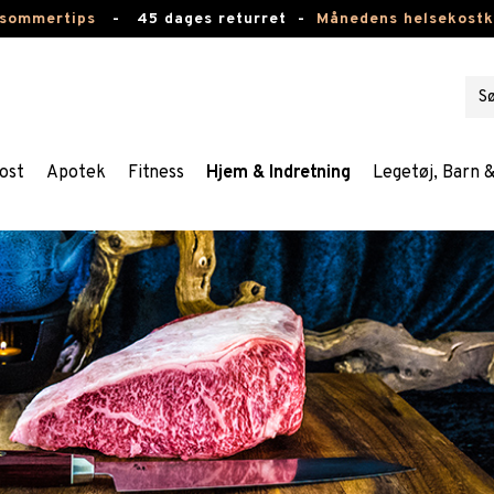
 sommertips
-
45 dages returret -
Månedens helsekost
ost
Apotek
Fitness
Hjem & Indretning
Legetøj, Barn 