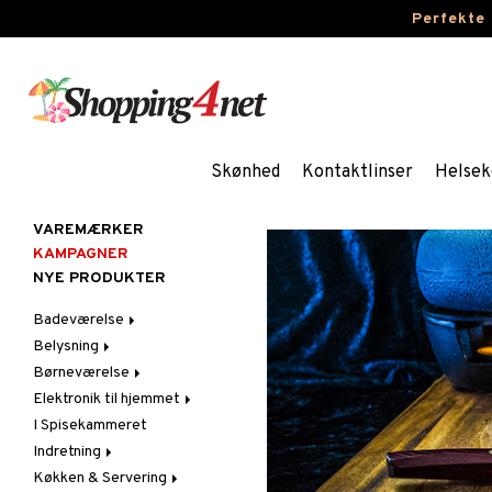
Perfekte
Skønhed
Kontaktlinser
Helsek
VAREMÆRKER
KAMPAGNER
NYE PRODUKTER
Badeværelse
Belysning
Badeværelsesindretning
Børneværelse
Badeværelsestekstiler
Belysningstilbehør
Elektronik til hjemmet
Badeværelsestilbehør
Fyrfadsstager &
Dekoration til
Lysestager
Børneværelse
I Spisekammeret
Lyd
Indendørslamper
Lamper til Børn
Indretning
LED-lys
Møbler til Børn
Bordlamper
Køkken & Servering
Dekoration