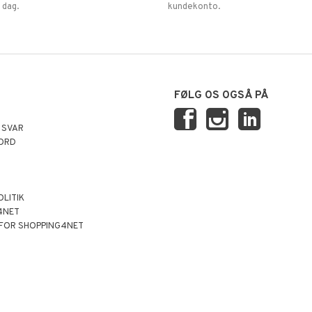
 dag.
kundekonto.
FØLG OS OGSÅ PÅ
 SVAR
ORD
OLITIK
4NET
 FOR SHOPPING4NET