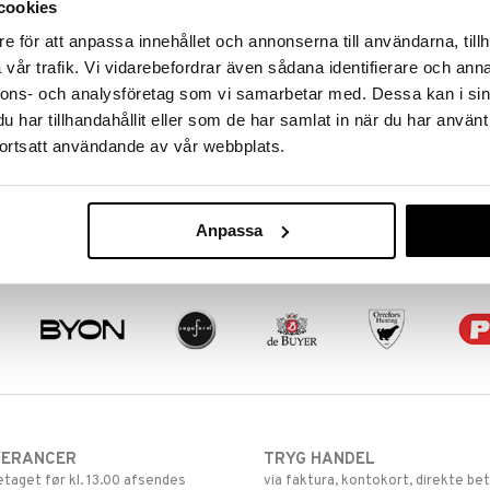
cookies
e för att anpassa innehållet och annonserna till användarna, tillh
vår trafik. Vi vidarebefordrar även sådana identifierare och anna
nnons- och analysföretag som vi samarbetar med. Dessa kan i sin
Zanmai Mcusta Revolution
har tillhandahållit eller som de har samlat in när du har använt
Kiritsuke
ZANMAI MCUSTA
ortsatt användande av vår webbplats.
e
Zanmai Mcustas Revolution-serie
er en serie fantastiske knive med et
meget tyndt blad af tre lag stål.
2099
kr.
Anpassa
VERANCER
TRYG HANDEL
retaget før kl. 13.00 afsendes
via faktura, kontokort, direkte bet