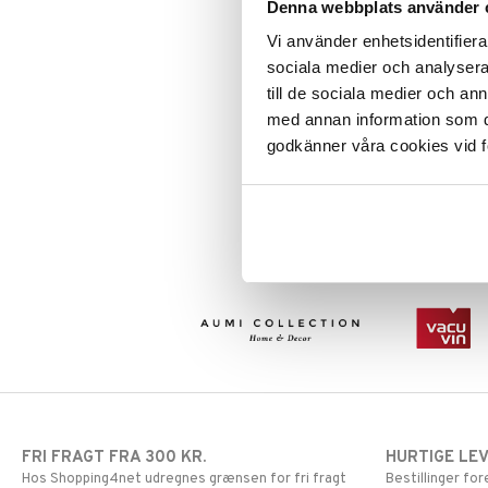
Denna webbplats använder 
Takeaway / Outdoor
Tallerkener
Flasker
Vi använder enhetsidentifierar
Vin- & Bartilbehør
Madkasser
Asietter
sociala medier och analysera 
Termokander
Dybe Tallerkener
till de sociala medier och a
Zanmai Mcusta Classic
Termokrus
Middagstallerkener
med annan information som du 
Damaskus Nakiri
ZANMAI MCUSTA
godkänner våra cookies vid f
En kniv til både professionelle kokk
og amatørkokke.
1179
kr.
FRI FRAGT FRA 300 KR.
HURTIGE LE
Hos Shopping4net udregnes grænsen for fri fragt
Bestillinger fo