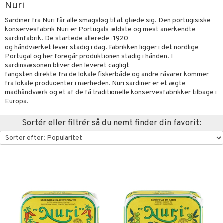
Nuri
urer & Skulpturer
else
stager & Lysestager
Sardiner fra Nuri får alle smagsløg til at glæde sig. Den portugisiske
kker
nt
es Køkken
 & Kroge
uder
konservesfabrik Nuri er Portugals ældste og mest anerkendte
sardinfabrik. De startede allerede i 1920
al Art
s
ring & Hylder
evaring
øj
relsestekstiler
og håndværket lever stadig i dag. Fabrikken ligger i det nordlige
Portugal og her foregår produktionen stadig i hånden. I
e
der
ampagneglas
opbevaring & Kurve
ner & Pudebetræk
bler
& Kasseroller
 & Plaider
telse mod myg & insekter
sardinsæsonen bliver den leveret dagligt
t
fangsten direkte fra de lokale fiskerbåde og andre råvarer kommer
dekorationer
ger & Kroge
kkeglas
ker
er & Dyner
te Forme & Bageforme
r
pper
liv
fra lokale producenter i nærheden. Nuri sardiner er et ægte
mål & svar
madhåndværk og et af de få traditionelle konservesfabrikker tilbage i
er
opbevaring & Kurve
nks- & Cocktailglas
getøj
& Karafler
ekstiler
use & Foderhuse
Europa.
rodukt
las
uder
Grilltilbehør
Sortér eller filtrér så du nemt finder din favorit:
elingen
pse- & Avecglas
dknive
maskiner
relsestekstiler
dskaber
glas
ivsæt
ndere & Elpiskere
e- & Hovepudebetræk
opbevaring
 & Plaider
r
sky- & Cognacglas
vslibere & Strygestål
dristere
er & Dyner
redskaber
vtilbehør
fe, Te & Espresso
getøj
ekstiler
rsbelysning
keknive
ige maskiner
 & Krus
e
rebrætter
dkoger & Elkedel
 & Rengøring