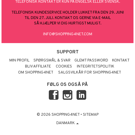
TELEFONISK KONTAKT ER KUN PÅ ENGELSK ELLER SVENSK.
TELEFONISK KUNDESERVICE HOLDER LUKKET FRA DEN 29. JUNI
TIL DEN 27. JULI. KONTAKT OS GERNE VIA E-MAIL
SÅ HJÆLPER VI DIG HURTIGST MULIGT.
INFO@SHOPPING4NET.COM
SUPPORT
MIN PROFIL
SPØRGSMÅL & SVAR
GLEMT PASSWORD
KONTAKT
BLIV AFFILIATE
COOKIES
INTEGRITETSPOLITIK
OM SHOPPING4NET
SALGSVILKÅR FOR SHOPPING4NET
FØLG OS OGSÅ PÅ
© 2026 SHOPPING4NET
•
SITEMAP
DANMARK