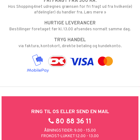
FRI FRAGT FRA 300 KR.
Hos Shopping4net udregnes grænsen for fri fragt ud fra hvilken(e)
afdeling(er) du handler fra. Læs mere »
HURTIGE LEVERANCER
Bestillinger foretaget før kl. 13.00 afsendes normalt samme dag.
TRYG HANDEL
via faktura, kontokort, direkte betaling og kundekonto.
RING TIL OS ELLER SEND EN MAIL
80 88 36 11
ÅBNINGSTIDER: 9.00 - 15.00
FROKOST-LUKKET 12.00 - 13.00