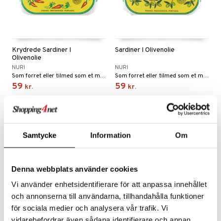
cialknive
 Krydderikværne
e- & Grønsagsknive
ngsfade & Skåle
Krydrede Sardiner I
Sardiner I Olivenolie
ngstilbehør
Olivenolie
NURI
NURI
ander
Som forret eller tilmed som et måltid, på en toast, i en sandwich, i en gourmet-ret eller i en sommersalat.
Som forret eller tilmed som et måltid, på en toast, i en sandwich, i en gourmet-ret eller i en sommersalat.
ay / Outdoor
59
59
kr.
kr.
sker
ener
kasser
etter
Bartilbehør
Samtycke
Information
Om
mokander
e Tallerkener
mokrus
dagstallerkener
Denna webbplats använder cookies
Vi använder enhetsidentifierare för att anpassa innehållet
och annonserna till användarna, tillhandahålla funktioner
för sociala medier och analysera vår trafik. Vi
vidarebefordrar även sådana identifierare och annan