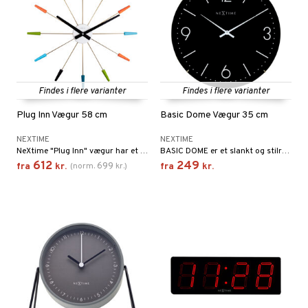
Findes i flere varianter
Findes i flere varianter
Plug Inn Vægur 58 cm
Basic Dome Vægur 35 cm
NEXTIME
NEXTIME
NeXtime "Plug Inn" vægur har et trendy design med stifter i rustfrit stål. Tilslut stifterne nemt til midterstykket for at skabe et timeindeks.
BASIC DOME er et slankt og stilrent vægur med store, tydelige tal. Glaskuplen beskytter viserne og giver uret et unikt look.
612
249
699
fra
kr.
(
norm.
kr.
)
fra
kr.