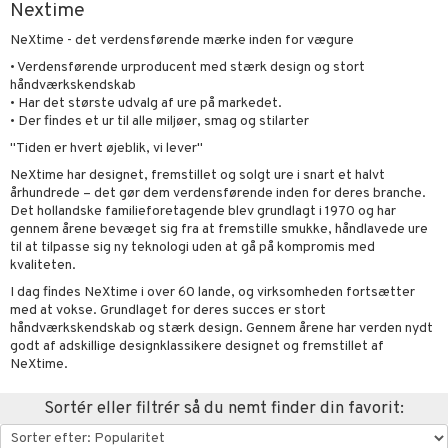
Nextime
urer & Skulpturer
else
stager & Lysestager
NeXtime - det verdensførende mærke inden for vægure
kker
nt
es Køkken
 & Kroge
uder
• Verdensførende urproducent med stærk design og stort
håndværkskendskab
al Art
s
ring & Hylder
evaring
øj
relsestekstiler
• Har det største udvalg af ure på markedet.
• Der findes et ur til alle miljøer, smag og stilarter
e
der
ampagneglas
opbevaring & Kurve
ner & Pudebetræk
bler
& Kasseroller
 & Plaider
telse mod myg & insekter
t
"Tiden er hvert øjeblik, vi lever"
dekorationer
ger & Kroge
kkeglas
ker
er & Dyner
te Forme & Bageforme
r
pper
liv
NeXtime har designet, fremstillet og solgt ure i snart et halvt
mål & svar
er
århundrede – det gør dem verdensførende inden for deres branche.
opbevaring & Kurve
nks- & Cocktailglas
getøj
& Karafler
ekstiler
use & Foderhuse
Det hollandske familieforetagende blev grundlagt i 1970 og har
rodukt
gennem årene bevæget sig fra at fremstille smukke, håndlavede ure
las
uder
Grilltilbehør
til at tilpasse sig ny teknologi uden at gå på kompromis med
elingen
pse- & Avecglas
kvaliteten.
dknive
maskiner
relsestekstiler
dskaber
I dag findes NeXtime i over 60 lande, og virksomheden fortsætter
glas
ivsæt
ndere & Elpiskere
e- & Hovepudebetræk
opbevaring
 & Plaider
r
med at vokse. Grundlaget for deres succes er stort
håndværkskendskab og stærk design. Gennem årene har verden nydt
sky- & Cognacglas
vslibere & Strygestål
dristere
er & Dyner
redskaber
godt af adskillige designklassikere designet og fremstillet af
NeXtime.
vtilbehør
fe, Te & Espresso
getøj
ekstiler
rsbelysning
keknive
Sortér eller filtrér så du nemt finder din favorit:
ige maskiner
 & Krus
e
rebrætter
dkoger & Elkedel
 & Rengøring