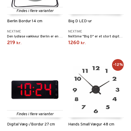
Findes i flere varianter
Berlin Bordur 14 cm
Big D LED-ur
NEXTIME
NEXTIME
Den lydløse vækkeur Berlin er en moderne og stilren design af Jette Scheib. Borduret har subtile detaljer i mat metalhus med matchende farvet urskive.
NeXtime "Big D" er et stort digitalt væg- og bordur. Uret har en sort plasthus, mens urskiven er lavet af glas med rød LED-belysning.
219
1260
kr.
kr.
-12%
Findes i flere varianter
Digital Væg-/Bordur 27 cm
Hands Small Vægur 48 cm