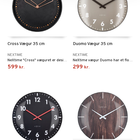
Cross Vægur 35 cm
Duomo Vægur 35 cm
NEXTIME
NEXTIME
NeXtime "Cross" væguret er designet af Chantal Drenthe og Jette Scheib. Den stærke og fascinerende kontrast mellem kold, ru beton og det skinnende rosaguldelement gør dette ur til et rigtigt blikfang i et trendy og moderne hjem.
NeXtime vægur Duomo har et flot kuppelformet glaslåg.
599
299
kr.
kr.