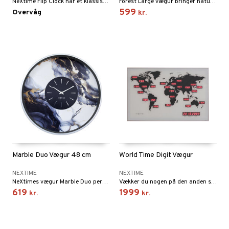
NeXtime Flip Clock har et klassisk og autentisk design med et cool retrolook. Du kan nemt hænge dette ur på væggen eller placere det på bordet, hvilket gør det til en smuk og funktionel accessory til dit hjem eller kontor.
Forest Large vægur bringer naturen ind i dit hjem. Dette smukke vægur har en sort metalring og en urskive af træ. Da urskiven er af ægte træ, er hver klokke et unikt kunstværk. Dette ur giver ethvert rum et robust og naturligt look på samme tid.
599
Overvåg
kr.
Marble Duo Vægur 48 cm
World Time Digit Vægur
NEXTIME
NEXTIME
NeXtimes vægur Marble Duo personificerer luksus. Det naturligt elegante marmormønster står i kontrast til de skinnende guldindekser og skaber et harmonisk indtryk, der passer i både moderne og klassiske interiører.
Vækker du nogen på den anden side af jorden med dine opkald? Med dette ur undgår du det problem. Uret viser tiden i forskellige dele af verden, og det viser også dagens dato nederst i højre hjørne.
619
1999
kr.
kr.