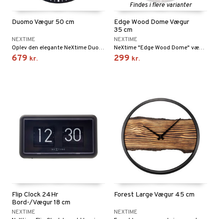
Findes i flere varianter
Duomo Vægur 50 cm
Edge Wood Dome Vægur
35 cm
NEXTIME
NEXTIME
Oplev den elegante NeXtime Duomo 50, en imponerende lydløs vægur, der fremhæver et trendy look med sin distinkte elegance. Med sit moderne design af nutidige tal og indekser vil dette ur helt sikkert blive en iøjnefaldende detalje i dit hjem eller på kontoret.
NeXtime "Edge Wood Dome" vægur (Ø35cm) har en urskive med trætryk og et stregindeks. Det kuppelformede glas tilføjer et strejf af elegance til det naturlige trælook.
679
299
kr.
kr.
Flip Clock 24Hr
Forest Large Vægur 45 cm
Bord-/Vægur 18 cm
NEXTIME
NEXTIME