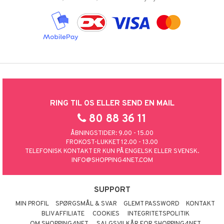
RING TIL OS ELLER SEND EN MAIL
80 88 36 11
ÅBNINGSTIDER: 9.00 - 15.00
FROKOST-LUKKET 12.00 - 13.00
TELEFONISK KONTAKT ER KUN PÅ ENGELSK ELLER SVENSK.
INFO@SHOPPING4NET.COM
SUPPORT
MIN PROFIL
SPØRGSMÅL & SVAR
GLEMT PASSWORD
KONTAKT
BLIV AFFILIATE
COOKIES
INTEGRITETSPOLITIK