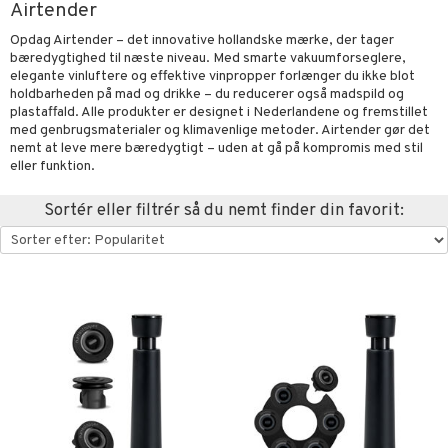
Airtender
urer & Skulpturer
else
stager & Lysestager
Opdag Airtender – det innovative hollandske mærke, der tager
kker
bæredygtighed til næste niveau. Med smarte vakuumforseglere,
nt
es Køkken
 & Kroge
uder
elegante vinluftere og effektive vinpropper forlænger du ikke blot
al Art
s
ring & Hylder
evaring
øj
relsestekstiler
holdbarheden på mad og drikke – du reducerer også madspild og
plastaffald. Alle produkter er designet i Nederlandene og fremstillet
e
der
ampagneglas
opbevaring & Kurve
ner & Pudebetræk
bler
& Kasseroller
 & Plaider
telse mod myg & insekter
med genbrugsmaterialer og klimavenlige metoder. Airtender gør det
t
nemt at leve mere bæredygtigt – uden at gå på kompromis med stil
dekorationer
ger & Kroge
kkeglas
ker
er & Dyner
te Forme & Bageforme
r
pper
liv
eller funktion.
mål & svar
er
opbevaring & Kurve
nks- & Cocktailglas
getøj
& Karafler
ekstiler
use & Foderhuse
Sortér eller filtrér så du nemt finder din favorit:
rodukt
las
uder
Grilltilbehør
elingen
pse- & Avecglas
dknive
maskiner
relsestekstiler
dskaber
glas
ivsæt
ndere & Elpiskere
e- & Hovepudebetræk
opbevaring
 & Plaider
r
sky- & Cognacglas
vslibere & Strygestål
dristere
er & Dyner
redskaber
vtilbehør
fe, Te & Espresso
getøj
ekstiler
rsbelysning
keknive
ige maskiner
 & Krus
e
rebrætter
dkoger & Elkedel
 & Rengøring