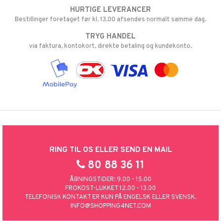
HURTIGE LEVERANCER
Bestillinger foretaget før kl. 13.00 afsendes normalt samme dag.
TRYG HANDEL
via faktura, kontokort, direkte betaling og kundekonto.
RING TIL OS ELLER SEND EN MAIL
80 88 36 11
ÅBNINGSTIDER: 9.00 - 15.00
FROKOST-LUKKET 12.00 - 13.00
TELEFONISK KONTAKT ER KUN PÅ ENGELSK ELLER SVENSK.
INFO@SHOPPING4NET.COM