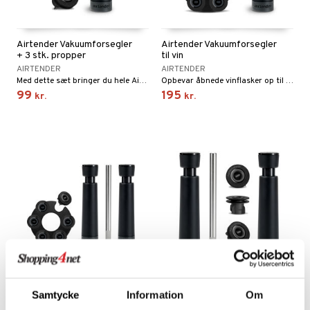
cialknive
 Krydderikværne
e- & Grønsagsknive
Airtender Vakuumforsegler
Airtender Vakuumforsegler
ngsfade & Skåle
+ 3 stk. propper
til vin
AIRTENDER
AIRTENDER
ngstilbehør
Med dette sæt bringer du hele Airtender-vakuumkollektionen ind i dit hjem! Hold vinen frisk længere i flasken.
Opbevar åbnede vinflasker op til 5 gange længere.
99
195
ander
kr.
kr.
ay / Outdoor
sker
ener
kasser
etter
Bartilbehør
mokander
e Tallerkener
mokrus
dagstallerkener
Airtender Vinelsker
Airtender Vinelsker Sæt
Samtycke
Information
Om