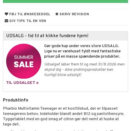
cialprodukter
behør
hampo
fedt
tik
pi
er
FØJ TIL ØNSKESEDDEL
SKRIV REVISION
cialprodukter
d
er
ring
e
je
GIV TIPS TIL EN VEN
ber
riske olier
d
od
 tænder
 & mineral
tet & amning
UDSALG - tid til at klikke fundene hjem!
e
, brusebad & sæbe
g & afgiftning
indring
terium & PMS
stilskud
Gør gode kup under vores store UDSALG.
ylotion
dler
e
stilskud
Lige nu er varehuset fyldt med fantastiske
priser på en masse spændende produkter.
o
r
kyttelse
ta
dereddike
Udsalget løber frem til og med 31/8 2026 men
skynd dig - dine yndlingsprodukter kan
pspeeling
ersun
produkter
yst
yst
 & K
hurtigt blive udsolgt!
e
n uden sol
danter
TIL UDSALGET »
cialprodukter
ber
e
rbrænding
iner
Produktinfo
creme
erstatning
Pharbio Multivitamin Teenager er et kosttilskud, der er tilpasset
iner
teenagerens behov. Indeholder blandt andet B12 og pantothensyre.
Tyggetablet med en god smag af citron gør det nemt at huske at
tage det.