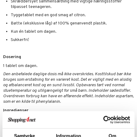
Skræddersyet sammensætning med vigtige næringsstoffer
tilpasset teenageren.
itaminer
Tyggetablet med en god smag af citron.
Bøtte (eksklusive låg) af 100% genanvendt plastik.
t
Kun én tablet om dagen.
mål & svar
Sukkerfri!
rodukt
Dosering
elingen
1 tablet om dagen.
Den anbefalede daglige dosis må ikke overskrides. Kosttilskud bør ikke
bruges som erstatning for en varieret kost. Det er vigtigt med en alsidig
og afbalanceret kost og en sund livsstil. Opbevares tørt ved normal
stuetemperatur og utilgængeligt for små børn. Indeholder sødestoffer.
Overdreven forbrug kan have en afførende effekt. Indeholder aspartam,
som er en kilde til phenylalanin.
Ingredienser
Sødemidler (sorbitol, xylitol, mannitol, sukralose, taumatine), vitamin
C (natrium-L-ascorbat, L-ascorbinsyre), aromaer (indeholder
aspartam), jern (jernfumarat), niacin (nikotinamid),
Samtycke
Information
Om
overfladebehandlingsmidler (magnesiumsalte af fedtsyrer),