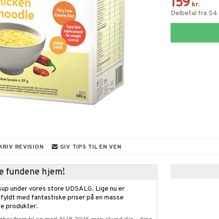
159
kr.
Delbetal fra 54
KRIV REVISION
GIV TIPS TIL EN VEN
kke fundene hjem!
kup under vores store UDSALG. Lige nu er
fyldt med fantastiske priser på en masse
 produkter.