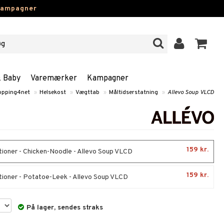
kampagner
& Baby
Varemærker
Kampagner
opping4net
»
Helsekost
»
Vægttab
»
Måltidserstatning
»
Allevo Soup VLCD
159 kr.
tioner - Chicken-Noodle - Allevo Soup VLCD
159 kr.
tioner - Potatoe-Leek - Allevo Soup VLCD
På lager, sendes straks