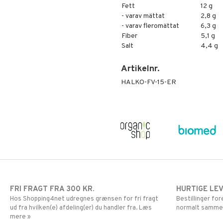
Fett
12 g
- varav mättat
2,8 g
- varav fleromättat
6,3 g
Fiber
5,1 g
Salt
4,4 g
Artikelnr.
HALKO-FV-15-ER
FRI FRAGT FRA 300 KR.
HURTIGE LE
Hos Shopping4net udregnes grænsen for fri fragt
Bestillinger fo
ud fra hvilken(e) afdeling(er) du handler fra. Læs
normalt samme
mere »