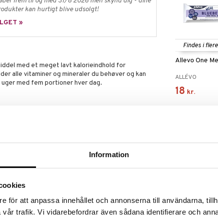
øber frem til og med 31/8 2026 men skynd dig - dine
odukter kan hurtigt blive udsolgt!
LGET »
Findes i fler
Allevo One Me
ddel med et meget lavt kalorieindhold for
der alle vitaminer og mineraler du behøver og kan
ALLÉVO
te uger med fem portioner hver dag.
18
kr.
t vatten i en skål eller blanda med kallt vatten i en
allepulver (mælk), nudler 10% (durumhvede, vand,
Information
 olier (soja, solsikke, hørfrø), aroma
enfri havrefiber, salt, kylling 1,5%, porre 0,9%,
uarkernemel, xanthangummi), chili 0,7%,
osfor, calcium, magnesium, zink, jern, mangan, kobber,
cookies
iacin, vitamin E, pantotensyre, vitamin B2, vitamin
e för att anpassa innehållet och annonserna till användarna, tillh
 vitamin K, biotin, vitamin D, vitamin B12.
vår trafik. Vi vidarebefordrar även sådana identifierare och anna
ulver (mælk), vegetabilske olier (soja, solsikke,