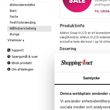
Udsalget l
Spiring
Solbeskyttelse
Øvrige
Prostata
Deo
yndlingspr
Æblecidereddike
Te
Specialprodukter
Sex & lyst
Sex & lyst
Kropspeeling
Aftersun
Bars
TIL UDSA
Skelet
Olie
Brun uden sol
Faste
Urinveje
Specialprodukter
Læber
Fedtforbrænding
Produktinfo
Solcreme
Måltidserstatning
Allévo Soup VLCD er et levnedsmi
Øvrige
vægtkontrol. Allévo VLCD indehol
Vitaminer
erstatte hele din kost i op til ot
A, D, E & K
Dosering
Support
Antioxidanter
En portion blandas med 2-3 dl varm
Spørgsmål & svar
B vitaminer
shaker och värm sedan upp.
Ønsk produkt
Børn
Ingredienser
Om afdelingen
C vitaminer
Chicken & Noodle: Sojaprotein, v
Kvinde
Samtycke
salt), maltodekstrin, vegetabilske
Mand
(indeholder æg), sojalecithin, glut
Multivitaminer
risfiber, stabiliseringsmiddel (g
cholinbitartrat, klorid, kalium, f
Denna webbplats använder 
jod, selen, molybdæn, vitamin C, n
Vi använder enhetsidentifierar
B6, vitamin B1, vitamin A, folsyre,
sociala medier och analysera 
Potato & Leak: Sojaprotein, vallep