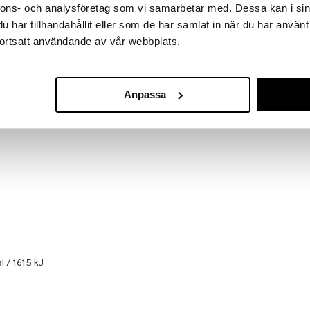
jalecithin, ostepulver, havrefiber*, løgpulver, porre
nnons- och analysföretag som vi samarbetar med. Dessa kan i sin
 stabiliseringsmiddel (guarkernemel, xanthangummi),
har tillhandahållit eller som de har samlat in när du har använt
m, fosfor, calcium, magnesium, zink, jern, mangan,
ortsatt användande av vår webbplats.
amin C, niacin, vitamin E, pantotensyre, vitamin B2,
folsyre, vitamin K, biotin, vitamin D, vitamin B12
Anpassa
l / 1 593 kJ
l / 1615 kJ