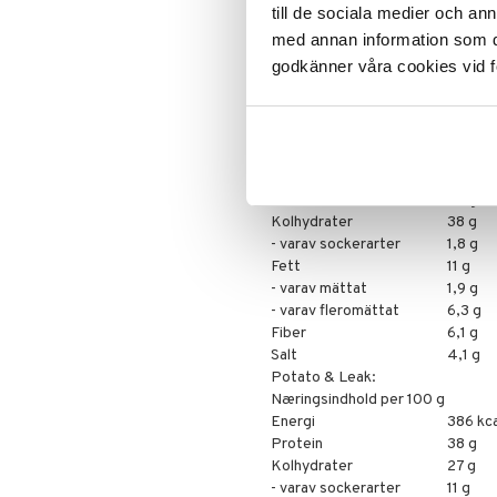
hørfrø), aroma (mælk, selleri), so
till de sociala medier och a
1%, kartoffelflager 1%, risfiber,
med annan information som du 
salt, cholinbitartat, klorid, kaliu
godkänner våra cookies vid f
kobber, jod, selen, molybdæn, vit
vitamin B6, vitamin B1, vitamin A, 
Chicken & Noodle:
Næringsindhold per 100 g
Energi
381 kca
Protein
39 g
Kolhydrater
38 g
- varav sockerarter
1,8 g
Fett
11 g
- varav mättat
1,9 g
- varav fleromättat
6,3 g
Fiber
6,1 g
Salt
4,1 g
Potato & Leak:
Næringsindhold per 100 g
Energi
386 kca
Protein
38 g
Kolhydrater
27 g
- varav sockerarter
11 g