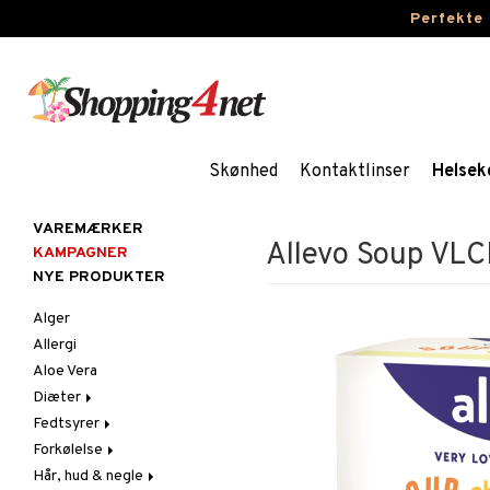
Perfekte
Skønhed
Kontaktlinser
Helsek
VAREMÆRKER
Allevo Soup VL
KAMPAGNER
NYE PRODUKTER
Alger
Allergi
Aloe Vera
Diæter
Fedtsyrer
Glutenintolerant
Forkølelse
LCHF
Marina fedtsyrer
Hår, hud & negle
Raw Food
Veg fedtsyrer
C-vitamin