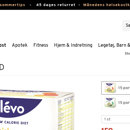
 sommertips
-
45 dages returret -
Månedens helsekost
ost
Apotek
Fitness
Hjem & Indretning
Legetøj, Barn 
Sh
CD
15 por
15 por