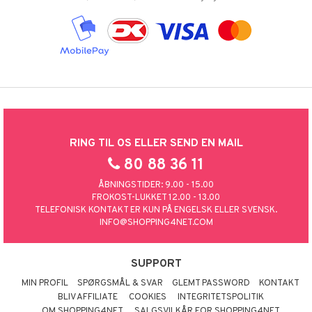
RING TIL OS ELLER SEND EN MAIL
80 88 36 11
ÅBNINGSTIDER: 9.00 - 15.00
FROKOST-LUKKET 12.00 - 13.00
TELEFONISK KONTAKT ER KUN PÅ ENGELSK ELLER SVENSK.
INFO@SHOPPING4NET.COM
SUPPORT
MIN PROFIL
SPØRGSMÅL & SVAR
GLEMT PASSWORD
KONTAKT
BLIV AFFILIATE
COOKIES
INTEGRITETSPOLITIK
OM SHOPPING4NET
SALGSVILKÅR FOR SHOPPING4NET