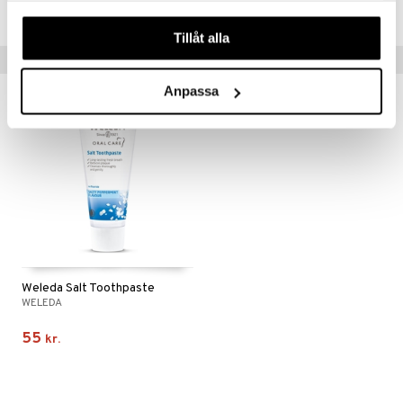
HPLOM-PM-140
våra cookies vid fortsatt användande av vår webbplats.
Tillåt alla
Tips til dig
Anpassa
Weleda Salt Toothpaste
WELEDA
55
kr.