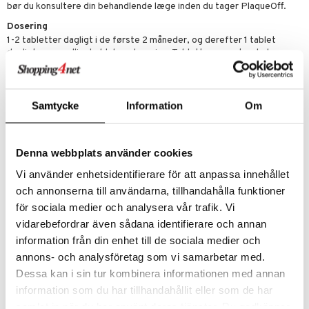
r
ta
dereddike
bør du konsultere din behandlende læge inden du tager PlaqueOff.
Dosering
yst
 & K
t
1-2 tabletter dagligt i de første 2 måneder, og derefter 1 tablet
dagligt som vedligeholdelsesdosering. Tabletterne synkes hele
danter
mål & svar
sammen med rigeligt med vand og gerne i forbindelse med et måltid.
rbrænding
iner
Overdosering kan medføre sundhedsfare.
rodukt
Ingredienser
erstatning
Samtycke
Information
Om
Naturligt plantestof halvalge Algea SW1313, 250 mg bestående af:
elingen
polysakkarider 52 %, mineral- og sporstoffer 22 %, fibre 6 %,
iner
proteiner med alle aminosyrer 6 %, omega-3 fedtsyrer 2 %.
Tablethjælpemidler: Dicalciumfosfat, kartoffelstivelse,
Denna webbplats använder cookies
polyvinylpyrrolidon, mikrokrystallinsk cellulose, magnesiumsterat,
kiseldioxid, bomuldsfrø-derivat. Indeholder ingen farvestoffer,
Vi använder enhetsidentifierare för att anpassa innehållet
konserveringsmidler, gluten, salt eller sukker. Indeholder jod.
och annonserna till användarna, tillhandahålla funktioner
taminer
Indhold per dagsintag (2 kapslar):
för sociala medier och analysera vår trafik. Vi
Alg A.N. ProDen®: 500 mg
vidarebefordrar även sådana identifierare och annan
Vitamin C: 12 mg (15% DRI)
information från din enhet till de sociala medier och
Vitamin D3: 1,5 µg (30% DRI)
annons- och analysföretag som vi samarbetar med.
Zink: 1,5 mg (15% DRI)
Dessa kan i sin tur kombinera informationen med annan
information som du har tillhandahållit eller som de har
Artikelnr.
samlat in när du har använt deras tjänster. Du godkänner