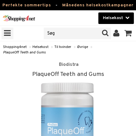
Perfekte sommertips
-
Månedens helsekostkampagner
Helsekost
RKER
Skønhed
NER
ODUKTER
Kontaktlinser
Shopping4net
»
Helsekost
»
Til kvinder
»
Øvrige
»
PlaqueOff Teeth and Gums
Helsekost
Biodistra
Apotek
PlaqueOff Teeth and Gums
Fitness
Hjem & Indretning
r
ntolerant
Legetøj, Barn & Baby
se
fedtsyrer
Varemærker
 & negle
ood
tsyrer
in
Kampagner
 øjne
ggende & lindrende