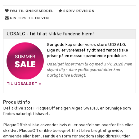
cialprodukter
behør
hampo
fedt
tik
pi
er
FØJ TIL ØNSKESEDDEL
SKRIV REVISION
GIV TIPS TIL EN VEN
cialprodukter
d
er
ring
e
je
ber
riske olier
od
 tænder
 & mineral
tet & amning
UDSALG - tid til at klikke fundene hjem!
e
, brusebad & sæbe
indring
terium & PMS
Gør gode kup under vores store UDSALG.
Lige nu er varehuset fyldt med fantastiske
ylotion
dler
e
stilskud
priser på en masse spændende produkter.
o
Udsalget løber frem til og med 31/8 2026 men
kyttelse
skynd dig - dine yndlingsprodukter kan
pspeeling
ersun
produkter
yst
hurtigt blive udsolgt!
TIL UDSALGET »
e
n uden sol
cialprodukter
ber
e
Produktinfo
creme
Det aktive stof i PlaqueOff er algen Algea SW1313, en brunalge som
d
findes naturligt i ishavet.
g & afgiftning
stilskud
PlaqueOff skal ikke anvendes hvis du er overfølsom overfor fisk eller
skaldyr. PlaqueOff er ikke beregnet til at blive brugt af gravide,
ammende eller børn. Har du en form for sygdom i skjoldbruskkirtlen