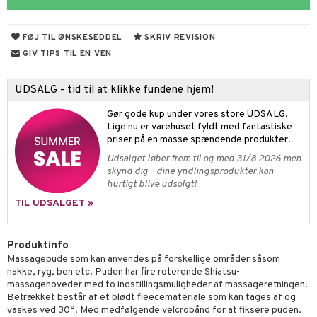
cialprodukter
behør
hampo
fedt
tik
pi
FØJ TIL ØNSKESEDDEL
SKRIV REVISION
cialprodukter
d
ring
ge
GIV TIPS TIL EN VEN
ber
riske olier
od
 tænder
UDSALG - tid til at klikke fundene hjem!
e
, brusebad & sæbe
indring
Gør gode kup under vores store UDSALG.
ylotion
dler
e
Lige nu er varehuset fyldt med fantastiske
priser på en masse spændende produkter.
o
kyttelse
er
Udsalget løber frem til og med 31/8 2026 men
pspeeling
ersun
skynd dig - dine yndlingsprodukter kan
produkter
er
je
hurtigt blive udsolgt!
e
n uden sol
d
 & mineral
tet & amning
TIL UDSALGET »
cialprodukter
ber
g & afgiftning
terium & PMS
stilskud
creme
Produktinfo
stilskud
Massagepude som kan anvendes på forskellige områder såsom
nakke, ryg, ben etc. Puden har fire roterende Shiatsu-
r
ta
dereddike
massagehoveder med to indstillingsmuligheder af massageretningen.
yst
yst
 & K
Betrækket består af et blødt fleecemateriale som kan tages af og
t
vaskes ved 30°. Med medfølgende velcrobånd for at fiksere puden.