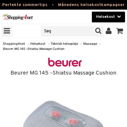
Perfekte sommertips
-
Månedens helsekostkampagner
Helsekost
RKER
Skønhed
NER
ODUKTER
Kontaktlinser
Shopping4net
»
Helsekost
»
Teknisk helsepleje
»
Massage
»
Beurer MG 145 -Shiatsu Massage Cushion
Helsekost
Apotek
Beurer MG 145 -Shiatsu Massage Cushion
Fitness
Hjem & Indretning
r
ntolerant
Legetøj, Barn & Baby
se
fedtsyrer
Varemærker
 & negle
ood
tsyrer
in
Kampagner
 øjne
ggende & lindrende