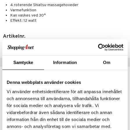
danter
4 roterende Shiatsu-massagehoveder
mål & svar
Varmefunktion
e
rbrænding
iner
Kan vaskes ved 30°
rodukt
Effekt: 12 watt
erstatning
elingen
iner
Artikelnr.
HBSMK-BU-1
Populære produkter
Samtycke
Information
Om
taminer
Denna webbplats använder cookies
Vi använder enhetsidentifierare för att anpassa innehållet
och annonserna till användarna, tillhandahålla funktioner
för sociala medier och analysera vår trafik. Vi
vidarebefordrar även sådana identifierare och annan
information från din enhet till de sociala medier och
annons- och analysföretag som vi samarbetar med.