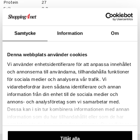
Protein
27
Salt
0,8
Indhold per
Vetegräs*
Korngräs*
Samtycke
Information
Om
Spirulina*
Chlorella*
Rödbeta*
Grönkål*
Denna webbplats använder cookies
Ceylonkanel*
Vi använder enhetsidentifierare för att anpassa innehållet
Carob*
Maca*
och annonserna till användarna, tillhandahålla funktioner
Ingefära*
för sociala medier och analysera vår trafik. Vi
Nässla*
vidarebefordrar även sådana identifierare och annan
Camu Camu*
information från din enhet till de sociala medier och
Gojibär*
annons- och analysföretag som vi samarbetar med.
Dessa kan i sin tur kombinera informationen med annan
Artikelnr.
information som du har tillhandahållit eller som de har
HAPN3-AP-220
samlat in när du har använt deras tjänster. Du godkänner
våra cookies vid fortsatt användande av vår webbplats.
Tips til dig
Tillåt alla