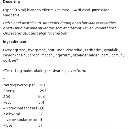
Dosering
1 spsk (15 ml) blandes eller mixes med 2-4 dl vand, juice eller
taminer
smoothie.
Dette er et kosttilskud. Anbefalet daglig dosis bør ikke overskrides.
Kosttilskud bør ikke anvendes som et alternativ til en varieret kost.
Opbevares utilgængeligt for små børn.
Ingredienser
Hvedegræs*, byggræs*, spirulina*, chlorella*, rødbede*, grønkål*,
ceylonkanel*, carob*, maca*, ingefær*, brændenælde*, camu camu*,
gojibær*.
*Tørret og malet økologisk råvare i pulverform.
"
Næringsværdi per
100
Energi
1293
309
kcal
Fett
3,4
– varav mättat fett
0,8
Kolhydrat
27
– varav sockerarter
14
Fiber
31