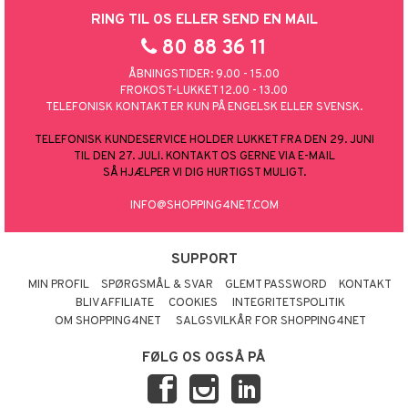
RING TIL OS ELLER SEND EN MAIL
80 88 36 11
ÅBNINGSTIDER: 9.00 - 15.00
FROKOST-LUKKET 12.00 - 13.00
TELEFONISK KONTAKT ER KUN PÅ ENGELSK ELLER SVENSK.
TELEFONISK KUNDESERVICE HOLDER LUKKET FRA DEN 29. JUNI
TIL DEN 27. JULI. KONTAKT OS GERNE VIA E-MAIL
SÅ HJÆLPER VI DIG HURTIGST MULIGT.
INFO@SHOPPING4NET.COM
SUPPORT
MIN PROFIL
SPØRGSMÅL & SVAR
GLEMT PASSWORD
KONTAKT
BLIV AFFILIATE
COOKIES
INTEGRITETSPOLITIK
OM SHOPPING4NET
SALGSVILKÅR FOR SHOPPING4NET
FØLG OS OGSÅ PÅ