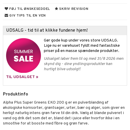
cialprodukter
behør
hampo
FØJ TIL ØNSKESEDDEL
SKRIV REVISION
fedt
tik
pi
er
GIV TIPS TIL EN VEN
cialprodukter
d
er
ring
e
je
ber
riske olier
d
od
 tænder
 & mineral
tet & amning
UDSALG - tid til at klikke fundene hjem!
e
, brusebad & sæbe
g & afgiftning
indring
terium & PMS
stilskud
Gør gode kup under vores store UDSALG.
Lige nu er varehuset fyldt med fantastiske
ylotion
dler
e
stilskud
priser på en masse spændende produkter.
Udsalget løber frem til og med 31/8 2026 men
o
r
kyttelse
ta
dereddike
skynd dig - dine yndlingsprodukter kan
hurtigt blive udsolgt!
pspeeling
ersun
produkter
yst
yst
 & K
t
TIL UDSALGET »
e
n uden sol
danter
mål & svar
cialprodukter
ber
e
rbrænding
iner
Produktinfo
rodukt
creme
erstatning
Alpha Plus Super Greens EKO 200 g er en pulverblanding af
elingen
økologiske kornsorter, grøntsager, urter, bær og alger, som giver en
iner
herligt naturlig intens grøn farve til din drik. Vælg at blande pulveret i
vand og drik det som det er, bland det i juice eller hvorfor ikke i en
smoothie for at booste med fibre og grøn farve.