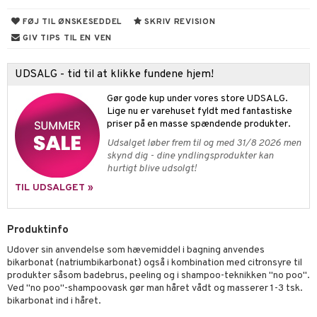
cialprodukter
behør
hampo
FØJ TIL ØNSKESEDDEL
SKRIV REVISION
fedt
tik
pi
er
GIV TIPS TIL EN VEN
cialprodukter
d
er
ring
e
je
ber
riske olier
d
od
 tænder
 & mineral
tet & amning
UDSALG - tid til at klikke fundene hjem!
e
, brusebad & sæbe
g & afgiftning
indring
terium & PMS
stilskud
Gør gode kup under vores store UDSALG.
Lige nu er varehuset fyldt med fantastiske
ylotion
dler
e
stilskud
priser på en masse spændende produkter.
Udsalget løber frem til og med 31/8 2026 men
o
r
kyttelse
ta
dereddike
skynd dig - dine yndlingsprodukter kan
hurtigt blive udsolgt!
pspeeling
ersun
produkter
yst
yst
 & K
t
TIL UDSALGET »
e
n uden sol
danter
mål & svar
cialprodukter
ber
e
rbrænding
iner
Produktinfo
rodukt
creme
erstatning
Udover sin anvendelse som hævemiddel i bagning anvendes
elingen
bikarbonat (natriumbikarbonat) også i kombination med citronsyre til
iner
produkter såsom badebrus, peeling og i shampoo-teknikken "no poo".
Ved "no poo"-shampoovask gør man håret vådt og masserer 1-3 tsk.
bikarbonat ind i håret.