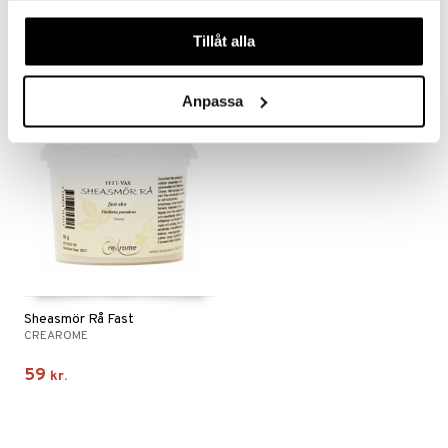
CREAROME
CREAROME
våra cookies vid fortsatt användande av vår webbplats.
55
79
Tillåt alla
fra
kr.
fra
kr.
Anpassa
Sheasmör Rå Fast
CREAROME
59
kr.