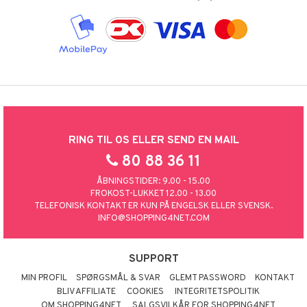
RING TIL OS ELLER SEND EN MAIL
80 88 36 11
ÅBNINGSTIDER: 9.00 - 15.00
FROKOST-LUKKET 12.00 - 13.00
TELEFONISK KONTAKT ER KUN PÅ ENGELSK ELLER SVENSK.
INFO@SHOPPING4NET.COM
SUPPORT
MIN PROFIL
SPØRGSMÅL & SVAR
GLEMT PASSWORD
KONTAKT
BLIV AFFILIATE
COOKIES
INTEGRITETSPOLITIK
OM SHOPPING4NET
SALGSVILKÅR FOR SHOPPING4NET