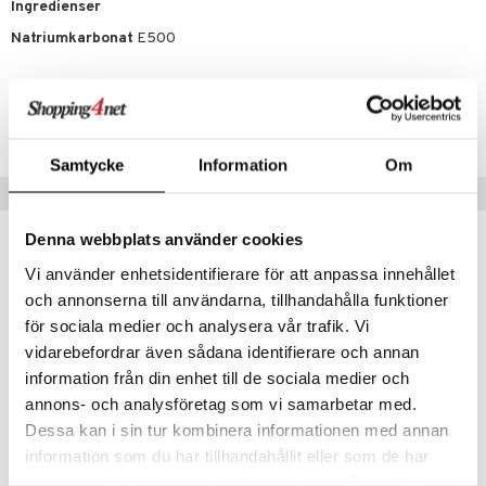
Ingredienser
Natriumkarbonat
E500
taminer
Artikelnr.
HSRFB-98-1000
Samtycke
Information
Om
Tips til dig
Denna webbplats använder cookies
Vi använder enhetsidentifierare för att anpassa innehållet
och annonserna till användarna, tillhandahålla funktioner
för sociala medier och analysera vår trafik. Vi
vidarebefordrar även sådana identifierare och annan
information från din enhet till de sociala medier och
annons- och analysföretag som vi samarbetar med.
Dessa kan i sin tur kombinera informationen med annan
Findes i flere varianter
Findes i flere varianter
information som du har tillhandahållit eller som de har
Crearome Bittersalt
Crearome Mandelolja
samlat in när du har använt deras tjänster. Du godkänner