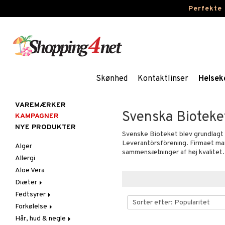
Perfekte
Skønhed
Kontaktlinser
Helsek
VAREMÆRKER
Svenska Bioteke
KAMPAGNER
NYE PRODUKTER
Svenske Bioteket blev grundlagt 
Leverantörsförening. Firmaet m
Alger
sammensætninger af høj kvalitet.
Allergi
Aloe Vera
Diæter
Fedtsyrer
Glutenintolerant
Forkølelse
LCHF
Marina fedtsyrer
Hår, hud & negle
Raw Food
Veg fedtsyrer
C-vitamin