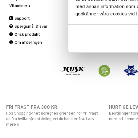
Vitaminer
Spiring
Solbeskyttelse
Øvrige
Prostata
Æblecidereddike
Deo
med annan information som du 
Te
Specialprodukter
Sex & lyst
Sex & lyst
Bars
A, D, E & K
Kropspeeling
Aftersun
godkänner våra cookies vid f
Support
Skelet
Faste
Antioxidanter
Olie
Brun uden sol
Spørgsmål & svar
Urinveje
Fedtforbrænding
B vitaminer
Specialprodukter
Læber
Ønsk produkt
Måltidserstatning
Børn
Solcreme
Om afdelingen
Øvrige
C vitaminer
Kvinde
Mand
Multivitaminer
FRI FRAGT FRA 300 KR.
HURTIGE LE
Hos Shopping4net udregnes grænsen for fri fragt
Bestillinger fo
ud fra hvilken(e) afdeling(er) du handler fra. Læs
normalt samme
mere »