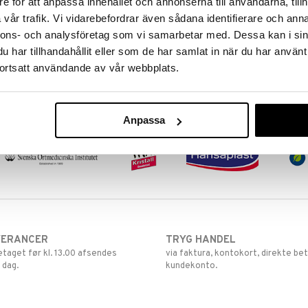
e för att anpassa innehållet och annonserna till användarna, tillh
vår trafik. Vi vidarebefordrar även sådana identifierare och anna
nnons- och analysföretag som vi samarbetar med. Dessa kan i sin
har tillhandahållit eller som de har samlat in när du har använt
ortsatt användande av vår webbplats.
Anpassa
VERANCER
TRYG HANDEL
retaget før kl. 13.00 afsendes
via faktura, kontokort, direkte bet
 dag.
kundekonto.