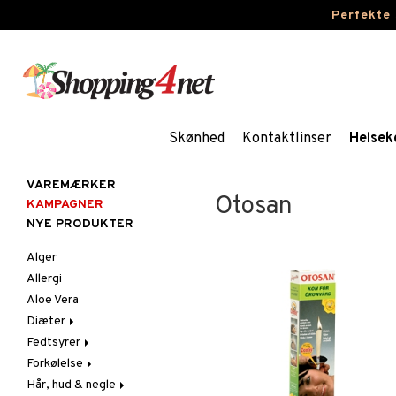
Perfekte
Skønhed
Kontaktlinser
Helsek
VAREMÆRKER
Otosan
KAMPAGNER
NYE PRODUKTER
Alger
Allergi
Aloe Vera
Diæter
Fedtsyrer
Glutenintolerant
Forkølelse
LCHF
Marina fedtsyrer
Hår, hud & negle
Raw Food
Veg fedtsyrer
C-vitamin