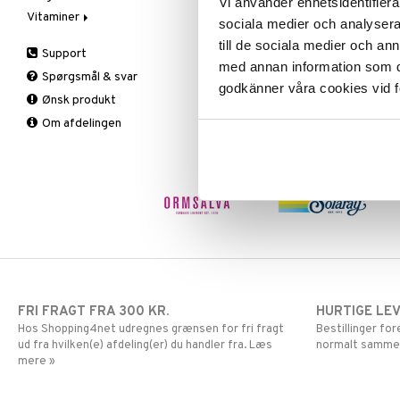
Vi använder enhetsidentifierar
Vitaminer
Spiring
Solbeskyttelse
Øvrige
Prostata
Æblecidereddike
Deo
sociala medier och analysera 
Te
Specialprodukter
Sex & lyst
Sex & lyst
Bars
A, D, E & K
Kropspeeling
Aftersun
till de sociala medier och a
Support
Skelet
Faste
Antioxidanter
Olie
Brun uden sol
med annan information som du 
Spørgsmål & svar
Urinveje
Fedtforbrænding
B vitaminer
Specialprodukter
Læber
godkänner våra cookies vid f
Ønsk produkt
Måltidserstatning
Børn
Solcreme
Om afdelingen
Øvrige
C vitaminer
Kvinde
Mand
Multivitaminer
FRI FRAGT FRA 300 KR.
HURTIGE LE
Hos Shopping4net udregnes grænsen for fri fragt
Bestillinger fo
ud fra hvilken(e) afdeling(er) du handler fra. Læs
normalt samme
mere »