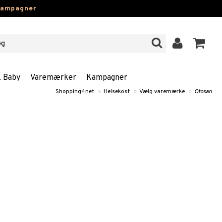
kampagner
& Baby
Varemærker
Kampagner
Shopping4net
»
Helsekost
»
Vælg varemærke
»
Otosan