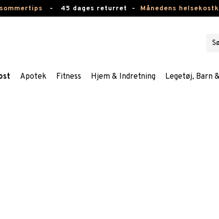
 sommertips
-
45 dages returret -
Månedens helsekost
ost
Apotek
Fitness
Hjem & Indretning
Legetøj, Barn 