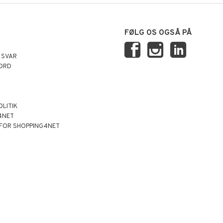
FØLG OS OGSÅ PÅ
 SVAR
ORD
OLITIK
4NET
 FOR SHOPPING4NET