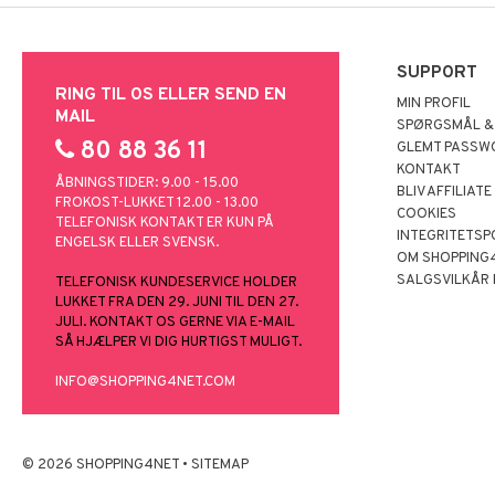
SUPPORT
RING TIL OS ELLER SEND EN
MIN PROFIL
MAIL
SPØRGSMÅL &
80 88 36 11
GLEMT PASSW
KONTAKT
ÅBNINGSTIDER: 9.00 - 15.00
BLIV AFFILIATE
FROKOST-LUKKET 12.00 - 13.00
COOKIES
TELEFONISK KONTAKT ER KUN PÅ
INTEGRITETSP
ENGELSK ELLER SVENSK.
OM SHOPPING
SALGSVILKÅR
TELEFONISK KUNDESERVICE HOLDER
LUKKET FRA DEN 29. JUNI TIL DEN 27.
JULI. KONTAKT OS GERNE VIA E-MAIL
SÅ HJÆLPER VI DIG HURTIGST MULIGT.
INFO@SHOPPING4NET.COM
© 2026 SHOPPING4NET
•
SITEMAP