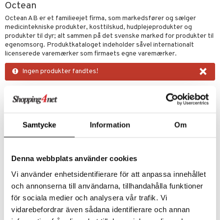
Octean
kar
æmpende
skud
er
Octean AB er et familieejet firma, som markedsfører og sælger
medicintekniske produkter, kosttilskud, hudplejeprodukter og
nergi
g
pigment
melse
rkende
produkter til dyr; alt sammen på det svenske marked for produkter til
egenomsorg. Produktkataloget indeholder såvel internationalt
skler
se & hals
biloba
g
licenserede varemærker som firmaets egne varemærker.
er
erolsænkende
lskott
×
Ingen produkter fandtes!
tarm
hæmmende
fedtsyrer
ion
es
r
tsyrer
ade
hed & uro
od
Samtycke
Information
Om
ygiejne
ndra
arer
døjelse
m
rodukter
frø & nødder
gulerende
spleje
Denna webbplats använder cookies
beringsprodukter
ium
æt
Vi använder enhetsidentifierare för att anpassa innehållet
emer
d
ier & bouillon
ning
neraler
 fod
och annonserna till användarna, tillhandahålla funktioner
för sociala medier och analysera vår trafik. Vi
ncremer
pleje
elsepleje
bagning
je
vidarebefordrar även sådana identifierare och annan
sning
dpleje
lsam
 & frøpastaer
gtere