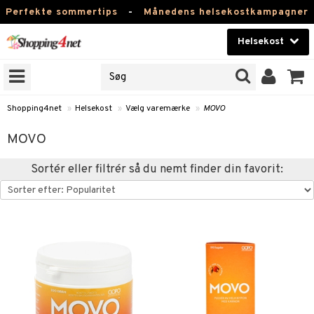
Perfekte sommertips
-
Månedens helsekostkampagner
Helsekost
RKER
Skønhed
NER
ODUKTER
Kontaktlinser
Shopping4net
»
Helsekost
»
Vælg varemærke
»
MOVO
Helsekost
MOVO
Apotek
Sortér eller filtrér så du nemt finder din favorit:
Fitness
Hjem & Indretning
r
ntolerant
Legetøj, Barn & Baby
se
fedtsyrer
Varemærker
 & negle
ood
tsyrer
in
Kampagner
 øjne
ggende & lindrende