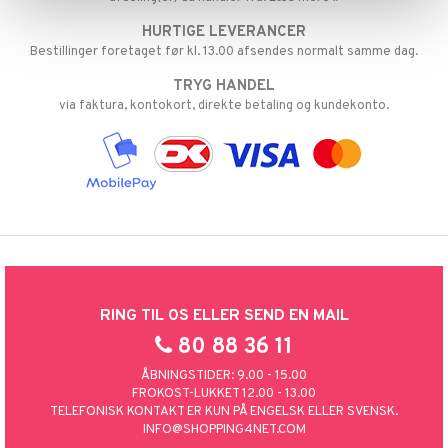
HURTIGE LEVERANCER
taminer
Bestillinger foretaget før kl. 13.00 afsendes normalt samme dag.
TRYG HANDEL
via faktura, kontokort, direkte betaling og kundekonto.
RING TIL OS ELLER SEND EN MAIL
80 88 36 11
ÅBNINGSTIDER: 9.00 - 15.00
FROKOST-LUKKET 12.00 - 13.00
TELEFONISK KONTAKT ER KUN PÅ ENGELSK ELLER SVENSK.
INFO@SHOPPING4NET.COM