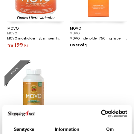
kar
æmpende
skud
er
nergi
g
pigment
melse
rkende
Findes i flere varianter
skler
se & hals
biloba
g
MOVO
MOVO
MOVO
MOVO
MOVO indeholder hyben, som hjælper med at opretholde leddenes bevægelighed.
MOVO indeholder 750 mg hyben per kapsel.
er
erolsænkende
lskott
199
Overvåg
fra
kr.
tarm
hæmmende
fedtsyrer
ion
es
r
tsyrer
ade
nyhed
hed & uro
od
ygiejne
ndra
arer
døjelse
m
rodukter
frø & nødder
gulerende
spleje
beringsprodukter
ium
æt
emer
d
ier & bouillon
ning
neraler
 fod
ncremer
pleje
elsepleje
bagning
je
MOVO
Samtycke
Information
Om
sning
dpleje
lsam
 & frøpastaer
gtere
MOVO