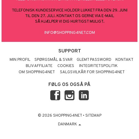
TELEFONISK KUNDESERVICE HOLDER LUKKET FRA DEN 29. JUNI
taminer
TIL DEN 27. JULI. KONTAKT OS GERNE VIA E-MAIL
SÅ HJÆLPER VI DIG HURTIGST MULIGT.
INFO@SHOPPING4NET.COM
SUPPORT
MIN PROFIL
SPØRGSMÅL & SVAR
GLEMT PASSWORD
KONTAKT
BLIV AFFILIATE
COOKIES
INTEGRITETSPOLITIK
OM SHOPPING4NET
SALGSVILKÅR FOR SHOPPING4NET
FØLG OS OGSÅ PÅ
© 2026 SHOPPING4NET
•
SITEMAP
DANMARK