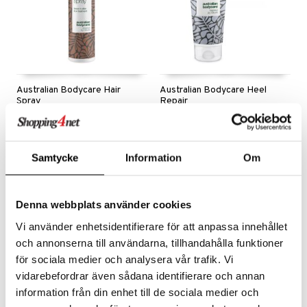
Australian Bodycare Hair
Australian Bodycare Heel
Spray
Repair
AUSTRALIAN BODYCARE
AUSTRALIAN BODYCARE
Forebyggende spray efter behandling af hovedlus
Intensiv hælcreme med 25% urea til tørre, sprukne hæle
110
99
kr.
kr.
Samtycke
Information
Om
Denna webbplats använder cookies
Vi använder enhetsidentifierare för att anpassa innehållet
och annonserna till användarna, tillhandahålla funktioner
för sociala medier och analysera vår trafik. Vi
vidarebefordrar även sådana identifierare och annan
information från din enhet till de sociala medier och