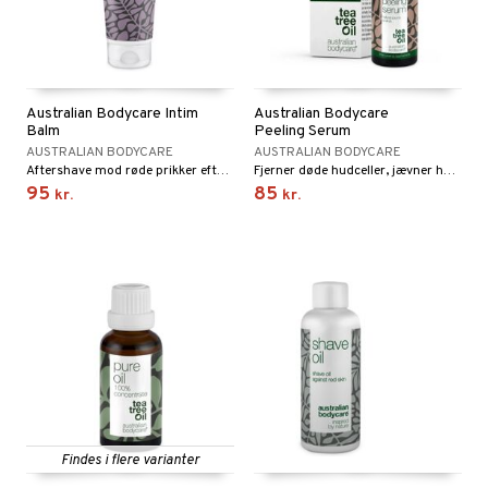
Australian Bodycare Intim
Australian Bodycare
Balm
Peeling Serum
AUSTRALIAN BODYCARE
AUSTRALIAN BODYCARE
Aftershave mod røde prikker efter intimbarbering, indgroede hår og udslæt efter barbering af kønsbehåring.
Fjerner døde hudceller, jævner hudtonen og giver glød. Indeholder Lime Pearl, Niacinamid og Allantoin.
95
85
kr.
kr.
Findes i flere varianter