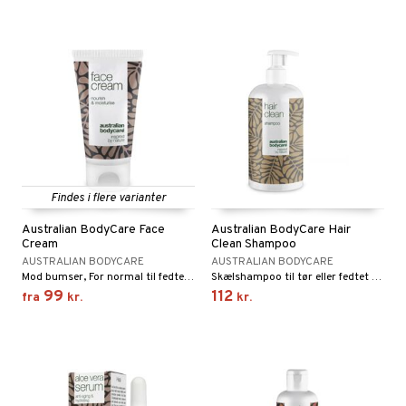
kar
æmpende
skud
er
nergi
g
pigment
melse
rkende
skler
se & hals
biloba
g
er
erolsænkende
lskott
tarm
hæmmende
fedtsyrer
ion
es
r
tsyrer
ade
Findes i flere varianter
hed & uro
od
Australian BodyCare Face
Australian BodyCare Hair
Cream
Clean Shampoo
ygiejne
ndra
arer
døjelse
m
AUSTRALIAN BODYCARE
AUSTRALIAN BODYCARE
rodukter
frø & nødder
gulerende
spleje
Mod bumser, For normal til fedtet hud samt kombineret hud
Skælshampoo til tør eller fedtet hovedbund
99
112
fra
kr.
kr.
beringsprodukter
ium
æt
emer
d
ier & bouillon
ning
neraler
 fod
ncremer
pleje
elsepleje
bagning
je
sning
dpleje
lsam
 & frøpastaer
gtere