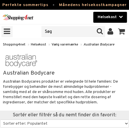
Perfekte sommertips
-
Månedens helsekostkampagner
Helsekost
RKER
Skønhed
NER
ODUKTER
Kontaktlinser
Shopping4net
»
Helsekost
»
Vælg varemærke
»
Australian Bodycare
Helsekost
Apotek
Australian Bodycare
Fitness
Australian Bodycares produkter er velegnede til hele familien: De
forebygger og behandler de mest almindelige hudproblemer -
Hjem & Indretning
samtidig med at de er skånsomme mod huden. Alle produkter er
r
ntolerant
fremstillet med den højeste kvalitet og den rette dosering af
Legetøj, Barn & Baby
ingredienser, der matcher det specifikke hudproblem.
se
fedtsyrer
Varemærker
Sortér eller filtrér så du nemt finder din favorit:
 & negle
ood
tsyrer
in
Kampagner
 øjne
ggende & lindrende