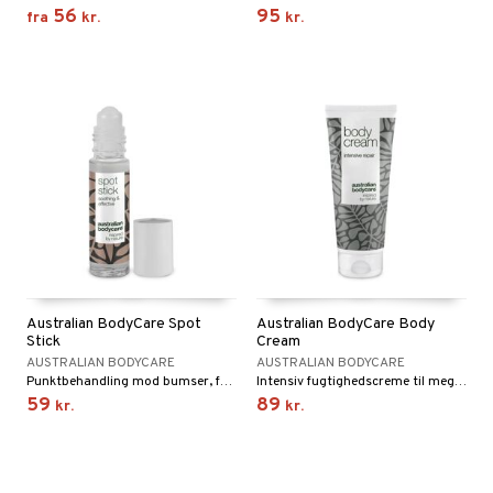
56
95
fra
kr.
kr.
Australian BodyCare Spot
Australian BodyCare Body
Stick
Cream
AUSTRALIAN BODYCARE
AUSTRALIAN BODYCARE
Punktbehandling mod bumser, fedtet og uren hud
Intensiv fugtighedscreme til meget tør og skadet hud
59
89
kr.
kr.