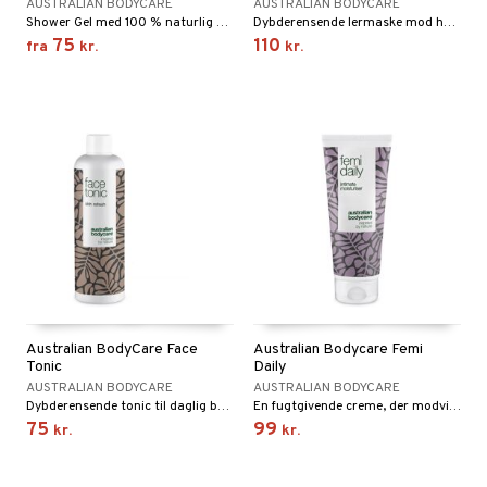
AUSTRALIAN BODYCARE
AUSTRALIAN BODYCARE
Shower Gel med 100 % naturlig Tea Tree Oil
Dybderensende lermaske mod hudorme og bumser.
75
110
fra
kr.
kr.
Australian BodyCare Face
Australian Bodycare Femi
Tonic
Daily
AUSTRALIAN BODYCARE
AUSTRALIAN BODYCARE
Dybderensende tonic til daglig brug
En fugtgivende creme, der modvirker lugt, kløe, irritation, svie og tørhed i underlivet
75
99
kr.
kr.