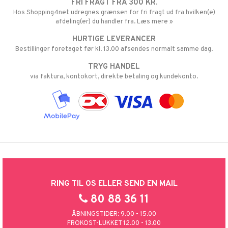
FRI FRAGT FRA 300 KR.
Hos Shopping4net udregnes grænsen for fri fragt ud fra hvilken(e)
afdeling(er) du handler fra. Læs mere »
HURTIGE LEVERANCER
Bestillinger foretaget før kl. 13.00 afsendes normalt samme dag.
TRYG HANDEL
via faktura, kontokort, direkte betaling og kundekonto.
RING TIL OS ELLER SEND EN MAIL
80 88 36 11
ÅBNINGSTIDER: 9.00 - 15.00
FROKOST-LUKKET 12.00 - 13.00