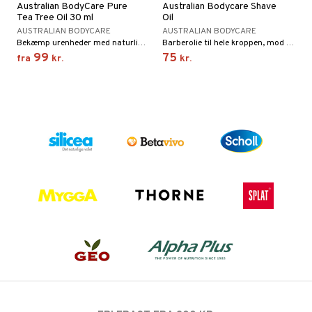
Australian BodyCare Pure
Australian Bodycare Shave
Tea Tree Oil 30 ml
Oil
AUSTRALIAN BODYCARE
AUSTRALIAN BODYCARE
Bekæmp urenheder med naturlig Tea Tree-olie af høj farmaceutisk kvalitet
Barberolie til hele kroppen, mod irritation, rødme og røde prikker efter barbering
99
75
fra
kr.
kr.