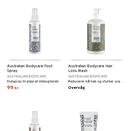
Australian Bodycare Foot
Australian Bodycare Hair
Spray
Loss Wash
AUSTRALIAN BODYCARE
AUSTRALIAN BODYCARE
Fodspray til pleje af ildelugtende fødder og fodsved
Reducerer hårtab og styrker svagt hår med biotin, koffein og Capilia Longa, som revitaliserer hovedbunden og styrker hårrødderne.
99
Overvåg
kr.