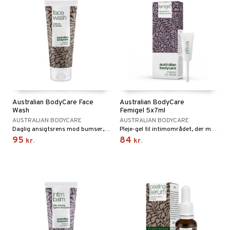
Australian BodyCare Face
Australian BodyCare
Wash
Femigel 5x7ml
AUSTRALIAN BODYCARE
AUSTRALIAN BODYCARE
Daglig ansigtsrens mod bumser, til normal til fedtet hud samt kombineret hud.
Pleje-gel til intimområdet, der modvirker lugt, tørhed og kløe.
95
84
kr.
kr.