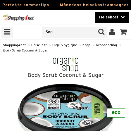
Perfekte sommertips
-
Månedens helsekostkampagner
Helsekost
RKER
Skønhed
NER
ODUKTER
Kontaktlinser
Shopping4net
»
Helsekost
»
Pleje & hygiejne
»
Krop
»
Kropspeeling
»
Body Scrub Coconut & Sugar
Helsekost
Apotek
Body Scrub Coconut & Sugar
Fitness
Hjem & Indretning
r
ntolerant
Legetøj, Barn & Baby
se
fedtsyrer
eco
Varemærker
 & negle
ood
tsyrer
in
Kampagner
 øjne
ggende & lindrende