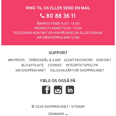
RING TIL OS ELLER SEND EN MAIL
80 88 36 11
ÅBNINGSTIDER: 9.00 - 15.00
FROKOST-LUKKET 12.00 - 13.00
TELEFONISK KONTAKT ER KUN PÅ ENGELSK ELLER SVENSK.
INFO@SHOPPING4NET.COM
SUPPORT
MIN PROFIL
SPØRGSMÅL & SVAR
GLEMT PASSWORD
KONTAKT
BLIV AFFILIATE
COOKIES
INTEGRITETSPOLITIK
OM SHOPPING4NET
SALGSVILKÅR FOR SHOPPING4NET
FØLG OS OGSÅ PÅ
© 2026 SHOPPING4NET
•
SITEMAP
DANMARK