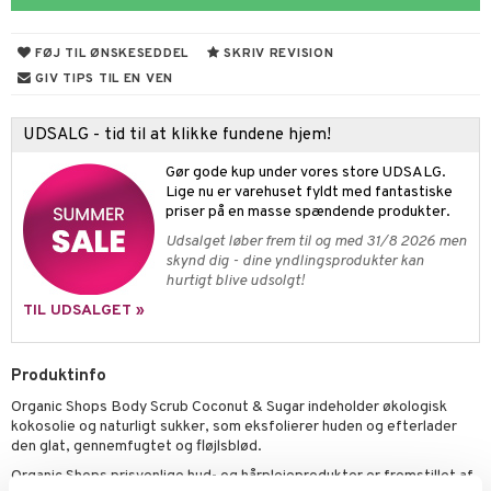
cialprodukter
behør
hampo
fedt
tik
FØJ TIL ØNSKESEDDEL
SKRIV REVISION
cialprodukter
d
ring
GIV TIPS TIL EN VEN
ber
riske olier
od
UDSALG - tid til at klikke fundene hjem!
e
, brusebad & sæbe
Gør gode kup under vores store UDSALG.
ylotion
dler
Lige nu er varehuset fyldt med fantastiske
priser på en masse spændende produkter.
o
Udsalget løber frem til og med 31/8 2026 men
skynd dig - dine yndlingsprodukter kan
pspeeling
hurtigt blive udsolgt!
e
TIL UDSALGET »
cialprodukter
Produktinfo
 tænder
Organic Shops Body Scrub Coconut & Sugar indeholder økologisk
kokosolie og naturligt sukker, som eksfolierer huden og efterlader
den glat, gennemfugtet og fløjlsblød.
e
Organic Shops prisvenlige hud- og hårplejeprodukter er fremstillet af