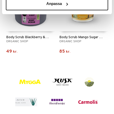
yst
yst
 & K
Anpassa
t
danter
mål & svar
e
rbrænding
iner
rodukt
erstatning
elingen
Body Scrub Blackberry & Sugar
Body Scrub Mango Sugar Sorbet
iner
ORGANIC SHOP
ORGANIC SHOP
49
85
kr.
kr.
taminer