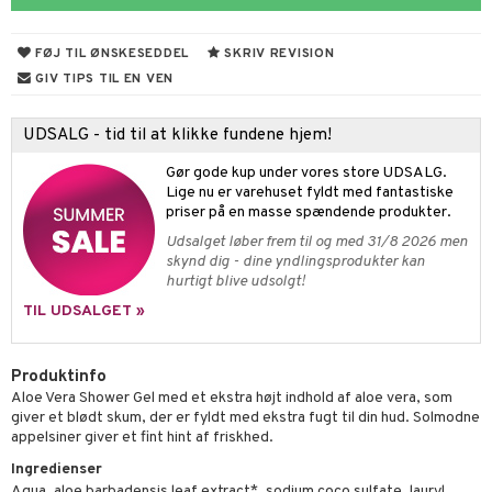
cialprodukter
behør
hampo
fedt
tik
FØJ TIL ØNSKESEDDEL
SKRIV REVISION
cialprodukter
d
ring
GIV TIPS TIL EN VEN
ber
riske olier
od
UDSALG - tid til at klikke fundene hjem!
e
d, brusebad & sæbe
Gør gode kup under vores store UDSALG.
ylotion
dler
Lige nu er varehuset fyldt med fantastiske
priser på en masse spændende produkter.
o
Udsalget løber frem til og med 31/8 2026 men
skynd dig - dine yndlingsprodukter kan
pspeeling
hurtigt blive udsolgt!
e
TIL UDSALGET »
cialprodukter
Produktinfo
 tænder
Aloe Vera Shower Gel med et ekstra højt indhold af aloe vera, som
giver et blødt skum, der er fyldt med ekstra fugt til din hud. Solmodne
appelsiner giver et fint hint af friskhed.
e
Ingredienser
Aqua, aloe barbadensis leaf extract*, sodium coco sulfate, lauryl