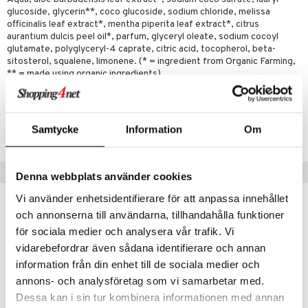
kyttelse
glucoside, glycerin**, coco glucoside, sodium chloride, melissa
ersun
officinalis leaf extract*, mentha piperita leaf extract*, citrus
produkter
aurantium dulcis peel oil*, parfum, glyceryl oleate, sodium cocoyl
n uden sol
glutamate, polyglyceryl-4 caprate, citric acid, tocopherol, beta-
rodukter
sitosterol, squalene, limonene. (* = ingredient from Organic Farming,
ber
** = made using organic ingredients).
creme
d
Artikelnr.
elsepleje
Samtycke
Information
Om
HAVSG-UR-500
gtere
pi
er
Tips til dig
Denna webbplats använder cookies
er
e
je
Vi använder enhetsidentifierare för att anpassa innehållet
och annonserna till användarna, tillhandahålla funktioner
d
 & mineral
tet & amning
för sociala medier och analysera vår trafik. Vi
eco
eco
g & afgiftning
indring
terium & PMS
stilskud
vidarebefordrar även sådana identifierare och annan
information från din enhet till de sociala medier och
stilskud
annons- och analysföretag som vi samarbetar med.
r
ta
dereddike
Dessa kan i sin tur kombinera informationen med annan