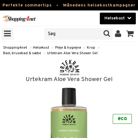
Perfekte sommertips
-
Månedens helsekostkampagner
Helsekost
RKER
Skønhed
NER
ODUKTER
Kontaktlinser
Shopping4net
»
Helsekost
»
Pleje & hygiejne
»
Krop
»
Bad, brusebad & sæbe
»
Urtekram Aloe Vera Shower Gel
Helsekost
Apotek
Urtekram Aloe Vera Shower Gel
Fitness
Hjem & Indretning
r
ntolerant
Legetøj, Barn & Baby
se
fedtsyrer
eco
Varemærker
 & negle
ood
tsyrer
in
Kampagner
 øjne
ggende & lindrende