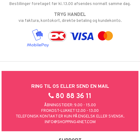
Bestillinger foretaget før kl. 13.00 afsendes normalt samme dag.
TRYG HANDEL
via faktura, kontokort, direkte betaling og kundekonto.
RING TIL OS ELLER SEND EN MAIL
80 88 36 11
ÅBNINGSTIDER: 9.00 - 15.00
FROKOST-LUKKET 12.00 - 13.00
TELEFONISK KONTAKT ER KUN PÅ ENGELSK ELLER SVENSK.
INFO@SHOPPING4NET.COM