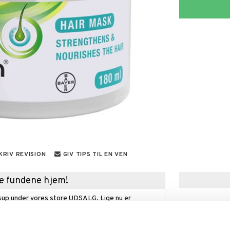
KRIV REVISION
GIV TIPS TIL EN VEN
kke fundene hjem!
kup under vores store UDSALG. Lige nu er
fyldt med fantastiske priser på en masse
 produkter.