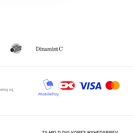
aling og
TILMELD DIG VORES NYHEDSBREV