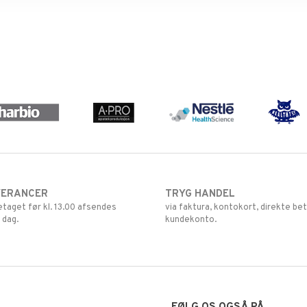
VERANCER
TRYG HANDEL
retaget før kl. 13.00 afsendes
via faktura, kontokort, direkte bet
 dag.
kundekonto.
FØLG OS OGSÅ PÅ