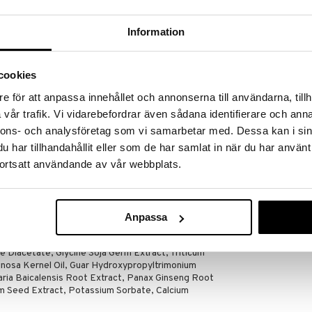
øber frem til og med 31/8 2026 men skynd dig - dine
odukter kan hurtigt blive udsolgt!
Information
LGET »
Findes i fler
cookies
Priorin
 hårkur, der styrker og nærer svækket og tyndt hår.
e för att anpassa innehållet och annonserna till användarna, tillh
valgte og kraftfulde ingredienser som Baicapil®,
PRIORIN
vår trafik. Vi vidarebefordrar även sådana identifierare och anna
 Pro-Vitamin B5 og ginseng.
275
nnons- och analysföretag som vi samarbetar med. Dessa kan i sin
fra
kr.
gt og vigtige næringsstoffer til håret, hvilket
har tillhandahållit eller som de har samlat in när du har använt
e, tilføre fugt og gøre håret smidigt. Regelmæssig
dre hårets udseende, så det opleves som tykkere,
ortsatt användande av vår webbplats.
erbart og stærkt.
e Glycol, Hydroxypropyl Starch Phosphate, Glycol
Anpassa
, Stearamidopropyl Dimethylamine, Citric Acid,
thyl Lactate, Arginine, Lactic Acid, Parfum,
 Diacetate, Glycine Soja Germ Extract, Triticum
inosa Kernel Oil, Guar Hydroxypropyltrimonium
laria Baicalensis Root Extract, Panax Ginseng Root
um Seed Extract, Potassium Sorbate, Calcium