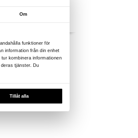
Om
e varianter
Priorin Schampoo
andahålla funktioner för
PRIORIN
n information från din enhet
89
 tur kombinera informationen
kr.
 deras tjänster. Du
Tillåt alla