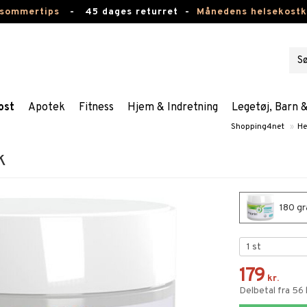
 sommertips
-
45 dages returret -
Månedens helsekost
ost
Apotek
Fitness
Hjem & Indretning
Legetøj, Barn 
Shopping4net
»
He
k
180 gr
179
kr.
Delbetal fra 56