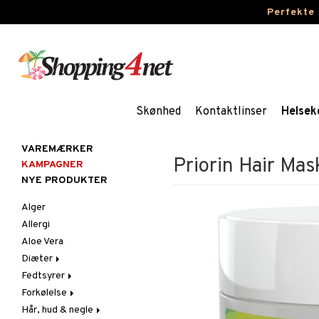
Perfekte
Skønhed
Kontaktlinser
Helsek
VAREMÆRKER
Priorin Hair Mas
KAMPAGNER
NYE PRODUKTER
Alger
Allergi
Aloe Vera
Diæter
Fedtsyrer
Glutenintolerant
Forkølelse
LCHF
Marina fedtsyrer
Hår, hud & negle
Raw Food
Veg fedtsyrer
C-vitamin