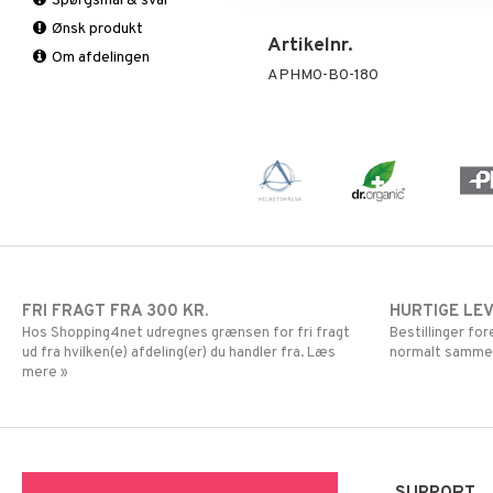
Spørgsmål & svar
Urinveje
Fedtforbrænding
B vitaminer
Ønsk produkt
Måltidserstatning
Børn
Artikelnr.
Om afdelingen
Øvrige
C vitaminer
APHM0-B0-180
Kvinde
Mand
Multivitaminer
FRI FRAGT FRA 300 KR.
HURTIGE LE
Hos Shopping4net udregnes grænsen for fri fragt
Bestillinger fo
ud fra hvilken(e) afdeling(er) du handler fra. Læs
normalt samme
mere »
SUPPORT