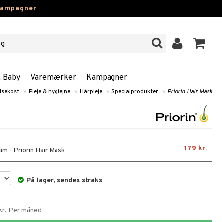
kampagner
& Baby
Varemærker
Kampagner
lsekost
»
Pleje & hygiejne
»
Hårpleje
»
Specialprodukter
»
Priorin Hair Mask
179 kr.
am - Priorin Hair Mask
På lager, sendes straks
 kr. Per måned