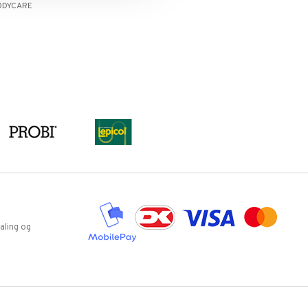
ODYCARE
aling og