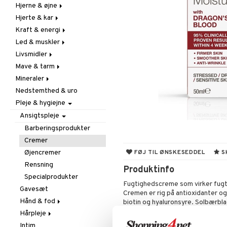
Hjerne & øjne
Forebyggende &
Hår
lindrende
Hjerte & kar
Kosttilskud
Fedtsyrer
Hostdæmpende
Kraft & energi
Sol & pigment
Hukommelse
Årestyrkende
Hvidløg
Led & muskler
Øjne
Ginkgo biloba
Ginseng
Øre, næse & hals
Livsmidler
Kolesterolsænkende
Øvrige
Kosttillskott
Øvrige
Mave & tarm
Marina fedtsyrer
Prestation
Udvortes
Bars
Virushæmmende
Mineraler
Veg fedtsyrer
Q-10
Chokolade
Drikke
Nedstemthed & uro
Rosenrod
Diverse
Fibrer
Jern
Pleje & hygiejne
Schizandra
Drikkevarer
Madfordøjelse
Kalcium
Frugt, frø & nødder
Syreregulerende
Krom
Ansigtspleje
Kokos
Tarm
Magnesium
Barberingsprodukter
Krydderier & bouillon
Udrensning
Multimineraler
Cremer
Mel & bagning
Øvrige
Øjencremer
FØJ TIL ØNSKESEDDEL
S
Nødde- & frøpastaer
Selen
Rensning
Produktinfo
Olie & fedt
Zink
Specialprodukter
Fugtighedscreme som virker fugt
Opbevaring
Gavesæt
Cremen er rig på antioxidanter o
Rawfood
Hånd & fod
biotin og hyaluronsyre. Solbærbla
forbedrer hudens elasticitet. Rød
Snacks
Hårpleje
Fodpleje
Sødemidler
Ingredienser
Intim
Håndpleje
Balsam