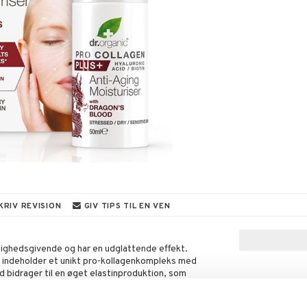
KRIV REVISION
GIV TIPS TIL EN VEN
ighedsgivende og har en udglattende effekt.
g indeholder et unikt pro-kollagenkompleks med
d bidrager til en øget elastinproduktion, som
 harpiks heler en tør og skadet hud.