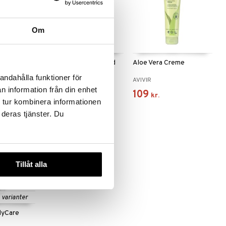
Om
orce Crème
A-Creme Oparfymerad
Aloe Vera Creme
Original
andahålla funktioner för
A-CREME
AVIVIR
n information från din enhet
89
109
.
89
kr.
)
kr.
kr.
 tur kombinera informationen
 deras tjänster. Du
Tillåt alla
e varianter
dyCare