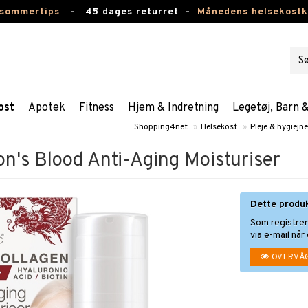
 sommertips
-
45 dages returret -
Månedens helsekost
ost
Apotek
Fitness
Hjem & Indretning
Legetøj, Barn 
Shopping4net
»
Helsekost
»
Pleje & hygiejne
n's Blood Anti-Aging Moisturiser
Dette produ
Som registre
via e-mail når
OVERVÅ