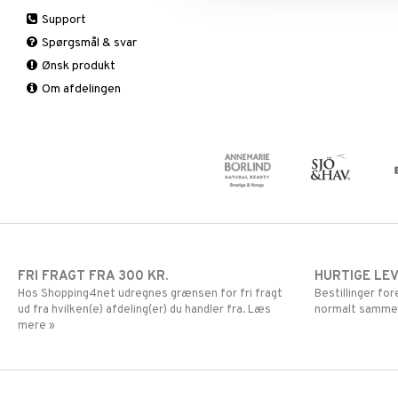
Sex & lyst
Sex & lyst
Bars
A, D, E & K
Support
Skelet
Faste
Antioxidanter
Spørgsmål & svar
Urinveje
Fedtforbrænding
B vitaminer
Ønsk produkt
Måltidserstatning
Børn
Om afdelingen
Øvrige
C vitaminer
Kvinde
Mand
Multivitaminer
FRI FRAGT FRA 300 KR.
HURTIGE LE
Hos Shopping4net udregnes grænsen for fri fragt
Bestillinger fo
ud fra hvilken(e) afdeling(er) du handler fra. Læs
normalt samme
mere »