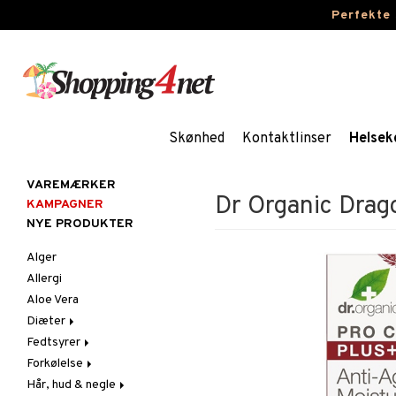
Perfekte
Skønhed
Kontaktlinser
Helsek
VAREMÆRKER
Dr Organic Drago
KAMPAGNER
NYE PRODUKTER
Alger
Allergi
Aloe Vera
Diæter
Fedtsyrer
Glutenintolerant
Forkølelse
LCHF
Marina fedtsyrer
Hår, hud & negle
Raw Food
Veg fedtsyrer
C-vitamin