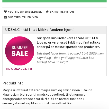
fedt
FØJ TIL ØNSKESEDDEL
SKRIV REVISION
ring
hed & uro
GIV TIPS TIL EN VEN
od
ygiejne
UDSALG - tid til at klikke fundene hjem!
rodukter
spleje
Gør gode kup under vores store UDSALG.
dler
beringsprodukter
æt
Lige nu er varehuset fyldt med fantastiske
priser på en masse spændende produkter.
emer
d
 fod
Udsalget løber frem til og med 31/8 2026 men
skynd dig - dine yndlingsprodukter kan
ncremer
pleje
elsepleje
je
hurtigt blive udsolgt!
sning
dpleje
lsam
gtere
TIL UDSALGET »
cialprodukter
behør
hampo
tik
pi
er
Produktinfo
cialprodukter
d
er
e
je
Magnesiumtaurat tilfører magnesium og aminosyren L-taurin.
ber
riske olier
d
 tænder
 & mineral
tet & amning
Magnesium bidrager til mindsket træthed, til et normalt
energiproducerende stofskifte, til en normal funktion i
e
, brusebad & sæbe
g & afgiftning
indring
terium & PMS
stilskud
nervesystemet og til en normal muskelfunktion.