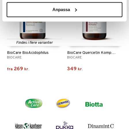
Anpassa
Findes i flere varianter
BioCare BioAcidophilus
BioCare Quercetin Komplex
BIOCARE
BIOCARE
269
349
fra
kr.
kr.