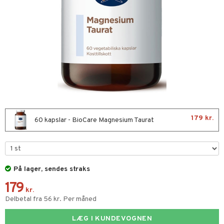
kar
æmpende
skud
er
nergi
g
pigment
melse
rkende
skler
se & hals
biloba
g
er
erolsænkende
lskott
tarm
hæmmende
fedtsyrer
ion
es
r
tsyrer
ade
od
179 kr.
60 kapslar - BioCare Magnesium Taurat
ndra
arer
døjelse
m
frø & nødder
gulerende
På lager, sendes straks
sium
179
ier & bouillon
ning
neraler
kr.
Delbetal fra 56 kr. Per måned
bagning
LÆG I KUNDEVOGNEN
 & frøpastaer