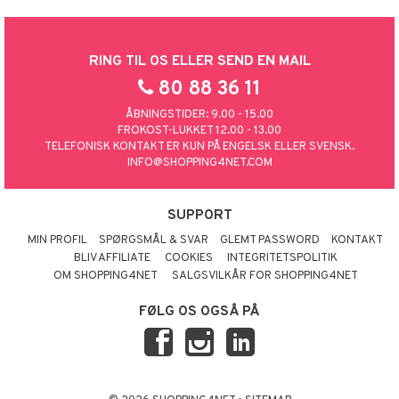
RING TIL OS ELLER SEND EN MAIL
80 88 36 11
ÅBNINGSTIDER: 9.00 - 15.00
FROKOST-LUKKET 12.00 - 13.00
TELEFONISK KONTAKT ER KUN PÅ ENGELSK ELLER SVENSK.
INFO@SHOPPING4NET.COM
SUPPORT
MIN PROFIL
SPØRGSMÅL & SVAR
GLEMT PASSWORD
KONTAKT
BLIV AFFILIATE
COOKIES
INTEGRITETSPOLITIK
OM SHOPPING4NET
SALGSVILKÅR FOR SHOPPING4NET
FØLG OS OGSÅ PÅ